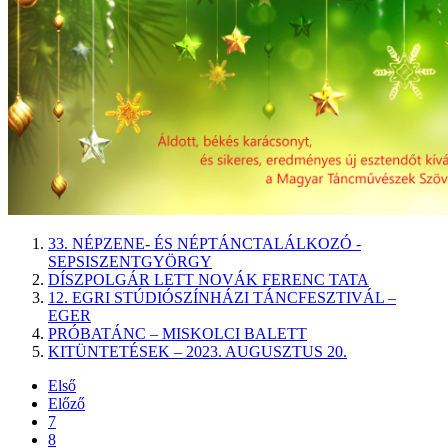
33. NÉPZENE- ÉS NÉPTÁNCTALÁLKOZÓ -
SEPSISZENTGYÖRGY
DÍSZPOLGÁR LETT NOVÁK FERENC TATA
12. EGRI STÚDIÓSZÍNHÁZI TÁNCFESZTIVÁL –
EGER
PRÓBATÁNC – MISKOLCI BALETT
KITÜNTETÉSEK – 2023. AUGUSZTUS 20.
Első
Előző
7
8