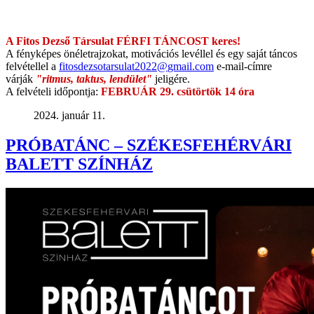
A Fitos Dezső Társulat FÉRFI TÁNCOST keres!
A fényképes önéletrajzokat, motivációs levéllel és egy saját táncos
felvétellel a
fitosdezsotarsulat2022@
gmail.com
e-mail-címre
várják
"ritmus, taktus, lendület"
jeligére.
A felvételi időpontja:
FEBRUÁR 29. csütörtök 14 óra
2024. január 11.
PRÓBATÁNC – SZÉKESFEHÉRVÁRI
BALETT SZÍNHÁZ