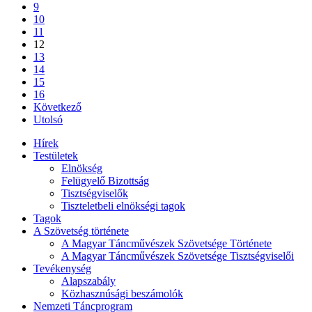
9
10
11
12
13
14
15
16
Következő
Utolsó
Hírek
Testületek
Elnökség
Felügyelő Bizottság
Tisztségviselők
Tiszteletbeli elnökségi tagok
Tagok
A Szövetség története
A Magyar Táncművészek Szövetsége Története
A Magyar Táncművészek Szövetsége Tisztségviselői
Tevékenység
Alapszabály
Közhasznúsági beszámolók
Nemzeti Táncprogram