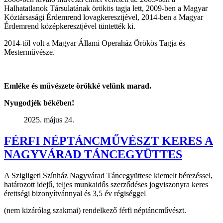
Halhatatlanok Társulatának örökös tagja lett, 2009-ben a Magyar
Köztársasági Érdemrend lovagkeresztjével, 2014-ben a Magyar
Érdemrend középkeresztjével tüntették ki.
2014-től volt a Magyar Állami Operaház Örökös Tagja és
Mesterművésze.
Emléke és művészete örökké velünk marad.
Nyugodjék békében!
2025. május 24.
FÉRFI NÉPTÁNCMŰVÉSZT KERES A
NAGYVÁRAD TÁNCEGYÜTTES
A Szigligeti Színház Nagyvárad Táncegyüttese kiemelt bérezéssel,
határozott idejű, teljes munkaidős szerződéses jogviszonyra keres
érettségi bizonyítvánnyal és 3,5 év régiséggel
(nem kizárólag szakmai) rendelkező férfi néptáncművészt.