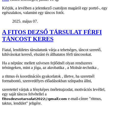
Kérjük, a levélben a jelentkező csatoljon magáról egy portré-, egy
egészalakos, valamint egy táncos fotót.
2025. május 07.
A FITOS DEZSŐ TÁRSULAT FÉRFI
TÁNCOST KERES
Fiatal, lendületes társulatunk várja a tehetséges, táncot szerető,
kihívásokat kereső, elszánt és állhatatos férfi táncosokat.
Ha a néptánc mellett szívesen fejlődnél olyan rendszeres
tréningeken, mint a jóga, az akrobatika , a Molnár-technika ,
a ritmus és koordinációs gyakorlatok , illetve, ha szeretnél
formabontó, szenvedélyes előadásokban színpadra állni,
szeretettel várjuk a fényképes önéletrajzodat, motivációs levéllel,
egy saját táncos felvétellel a
e-mail-címre "ritmus,
𝗳𝗶𝘁𝗼𝘀𝗱𝗲𝘇𝘀𝗼𝘁𝗮𝗿𝘀𝘂𝗹𝗮𝘁𝟮𝟬𝟮𝟮@𝗴𝗺𝗮𝗶𝗹.𝗰𝗼𝗺
taktus, lendület" jeligére.