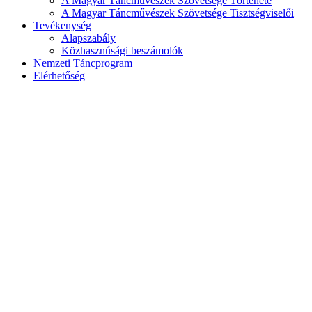
A Magyar Táncművészek Szövetsége Története
A Magyar Táncművészek Szövetsége Tisztségviselői
Tevékenység
Alapszabály
Közhasznúsági beszámolók
Nemzeti Táncprogram
Elérhetőség