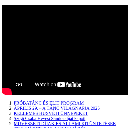
PRÓBATÁNC ÉS ELIT PROGRAM
ÁPRILIS 29. – A TÁNC VILÁGNAPJA 2025
KELLEMES HÚSVÉTI ÜNNEPEKET
Szögi Csaba Hevesi Sándor-díjat kapott
MŰVÉSZETI DÍJAK ÉS ÁLLAMI KITÜNTETÉSEK