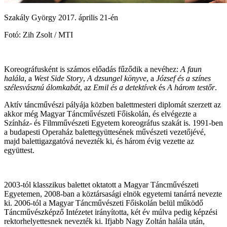
Szakály György 2017. április 21-én
Fotó: Zih Zsolt / MTI
Koreográfusként is számos előadás fűződik a nevéhez:
A faun
halála
, a
West Side Story
,
A dzsungel könyve
, a
József és a színes
szélesvásznú álomkabát
, az
Emil és a detektívek
és
A három testőr
.
Aktív táncművészi pályája közben balettmesteri diplomát szerzett az
akkor még Magyar Táncművészeti Főiskolán, és elvégezte a
Színház- és Filmművészeti Egyetem koreográfus szakát is. 1991-ben
a budapesti Operaház balettegyüttesének művészeti vezetőjévé,
majd balettigazgatóvá nevezték ki, és három évig vezette az
együttest.
2003-tól klasszikus balettet oktatott a Magyar Táncművészeti
Egyetemen, 2008-ban a köztársasági elnök egyetemi tanárrá nevezte
ki. 2006-tól a Magyar Táncművészeti Főiskolán belül működő
Táncművészképző Intézetet irányította, két év múlva pedig képzési
rektorhelyettesnek nevezték ki. Ifjabb Nagy Zoltán halála után,