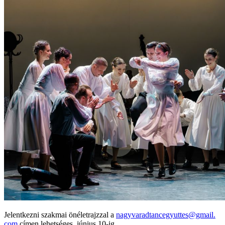
Jelentkezni szakmai önéletrajzzal a
nagyvaradtancegyuttes@gmail.
com
címen lehetséges, június 10-ig.