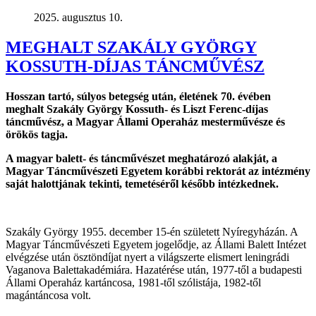
2025. augusztus 10.
MEGHALT SZAKÁLY GYÖRGY
KOSSUTH-DÍJAS TÁNCMŰVÉSZ
Hosszan tartó, súlyos betegség után, életének 70. évében
meghalt Szakály György Kossuth- és Liszt Ferenc-díjas
táncművész, a Magyar Állami Operaház mesterművésze és
örökös tagja.
A magyar balett- és táncművészet meghatározó alakját, a
Magyar Táncművészeti Egyetem korábbi rektorát az intézmény
saját halottjának tekinti, temetéséről később intézkednek.
Szakály György 1955. december 15-én született Nyíregyházán. A
Magyar Táncművészeti Egyetem jogelődje, az Állami Balett Intézet
elvégzése után ösztöndíjat nyert a világszerte elismert leningrádi
Vaganova Balettakadémiára. Hazatérése után, 1977-től a budapesti
Állami Operaház kartáncosa, 1981-től szólistája, 1982-től
magántáncosa volt.