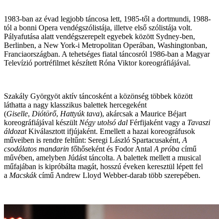
1983-ban az évad legjobb táncosa lett, 1985-től a dortmundi, 1988-
tól a bonni Opera vendégszólistája, illetve első szólistája volt.
Pályafutása alatt vendégszerepelt egyebek között Sydney-ben,
Berlinben, a New York-i Metropolitan Operában, Washingtonban,
Franciaországban. A tehetséges fiatal táncosról 1986-ban a Magyar
Televízió portréfilmet készített Róna Viktor koreográfiájával.
Szakály Györgyöt aktív táncosként a közönség többek között
láthatta a nagy klasszikus balettek hercegeként
(
Giselle
,
Diótörő
,
Hattyúk tava
), akárcsak a Maurice Béjart
koreográfiájával készült
Négy utolsó dal
Férfijaként vagy a
Tavaszi
áldozat
Kiválasztott ifjújaként. Emellett a hazai koreográfusok
műveiben is rendre feltűnt: Seregi László Spartacusaként,
A
csodálatos mandarin
főhőseként és Fodor Antal
A próba
című
művében, amelyben Júdást táncolta. A balettek mellett a musical
műfajában is kipróbálta magát, hosszú éveken keresztül lépett fel
a
Macskák
című Andrew Lloyd Webber-darab több szerepében.