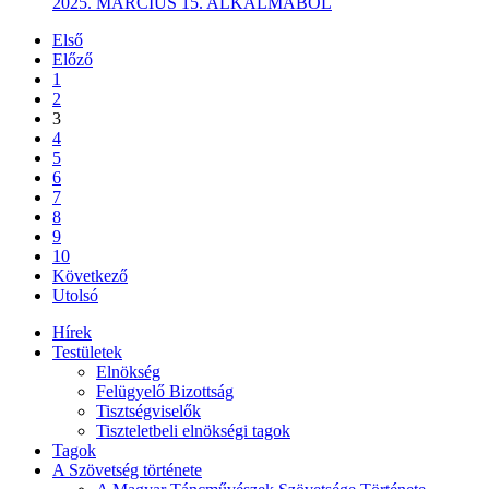
2025. MÁRCIUS 15. ALKALMÁBÓL
Első
Előző
1
2
3
4
5
6
7
8
9
10
Következő
Utolsó
Hírek
Testületek
Elnökség
Felügyelő Bizottság
Tisztségviselők
Tiszteletbeli elnökségi tagok
Tagok
A Szövetség története