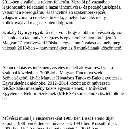
2011-ben elvállalta a rektori felkérést. Vezetői pályázatában
legfontosabb feladatául a hazai táncművész- és pedagógusképzés,
valamint a koreográfus- és táncelméleti szakemberképzés
világszínvonalra emelését tűzte ki, amelyért az intézmény
kollektívájával magas szinten dolgozott.
Szakály György egyik fő célja volt, hogy a többi művészeti ághoz
hasonlóan a táncművészképzés is egyetemi szinten történjen. A
Magyar Táncművészeti Főiskola egyetemmé válása – amely meg is
valósult 2018-ban – nagymértékben az ő munkájának köszönhető.
A táncoktatás és intézményvezetés mellett aktívan részt vett a
szakmai közéletben. 2008-tól a Magyar Táncművészek
Szövetségéből kivált Magyar Hivatásos Tánc- és Balettegyüttesek
Egyesületének alelnöke, 2012–2014 között az öt művészeti
felsőoktatási intézmény közös egyesületének, a Művészeti
Egyetemek Rektori Székének (MERSZ) soros elnöki tisztét töltötte
be.
Művészi munkája elismeréseként 1985-ben Liszt Ferenc-díjat
kapott, 1988-ban érdemes művész lett, 1991-ben Kossuth-díjat,
2000-ben kiváló művészi címet vehetett át. 2003-ban a