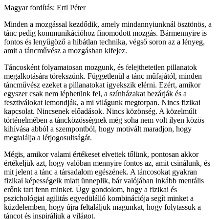
Magyar fordítás: Ertl Péter
Minden a mozgással kezdődik, amely mindannyiunknál ösztönös, a
tánc pedig kommunikációhoz finomodott mozgás. Bármennyire is
fontos és lenyűgöző a hibátlan technika, végső soron az a lényeg,
amit a táncművész a mozgásban kifejez.
Táncosként folyamatosan mozgunk, és felejthetetlen pillanatok
megalkotására törekszünk. Függetlenül a tánc műfajától, minden
táncművész ezeket a pillanatokat igyekszik elérni. Ezért, amikor
egyszer csak nem léphetünk fel, a színházakat bezárják és a
fesztiválokat lemondják, a mi világunk megtorpan. Nincs fizikai
kapcsolat. Nincsenek előadások. Nincs közönség. A közelmúlt
történelmében a táncközösségnek még soha nem volt ilyen közös
kihívása abból a szempontból, hogy motivált maradjon, hogy
megtalálja a létjogosultságát.
Mégis, amikor valami értékeset elvettek tőlünk, pontosan akkor
értékeljük azt, hogy valóban mennyire fontos az, amit csinálunk, és
mit jelent a tánc a társadalom egészének. A táncosokat gyakran
fizikai képességeik miatt ünneplik, bár valójában inkább mentális
erőnk tart fenn minket. Úgy gondolom, hogy a fizikai és
pszichológiai agilitás egyedülálló kombinációja segít minket a
küzdelemben, hogy újra feltaláljuk magunkat, hogy folytassuk a
táncot és inspiráljuk a világot.