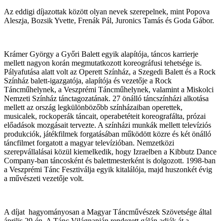
Az eddigi díjazottak között olyan nevek szerepelnek, mint Popova
Aleszja, Bozsik Yvette, Frenák Pál, Juronics Tamás és Goda Gábor.
Krámer György a Győri Balett egyik alapítója, táncos karrierje
mellett nagyon korán megmutatkozott koreográfusi tehetsége is.
Pályafutása alatt volt az Operett Színház, a Szegedi Balett és a Rock
Színház balett-igazgatója, alapítója és vezetője a Rock
Táncműhelynek, a Veszprémi Táncműhelynek, valamint a Miskolci
Nemzeti Színház tánctagozatának. 27 önálló táncszínházi alkotása
mellett az ország legkülönbözőbb színházaiban operettek,
musicalek, rockoperák táncait, operabetéteit koreografálta, prózai
előadások mozgásait tervezte. A színházi munkák mellett televíziós
produkciók, játékfilmek forgatásában működött közre és két önálló
táncfilmet forgatott a magyar televízióban. Nemzetközi
szerepvállalásai közül kiemelkedik, hogy Izraelben a Kibbutz Dance
Company-ban táncosként és balettmesterként is dolgozott. 1998-ban
a Veszprémi Tánc Fesztiválja egyik kitalálója, majd huszonkét évig
a művészeti vezetője volt.
A díjat hagyományosan a Magyar Táncművészek Szövetsége által
április 29-én, A Tánc Világnapján rendezett gálán adják át a