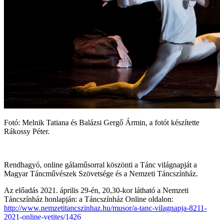
Fotó: Melnik Tatiana és Balázsi Gergő Ármin, a fotót készítette
Rákossy Péter.
Rendhagyó, online gálaműsorral köszönti a Tánc világnapját a
Magyar Táncművészek Szövetsége és a Nemzeti Táncszínház.
Az előadás 2021. április 29-én, 20,30-kor látható a Nemzeti
Táncszínház honlapján: a Táncszínház Online oldalon:
http://www.nemzetitancszinhaz.hu/musor/a-tanc-vilagnapja-8211-
2021-online-vetites/1426