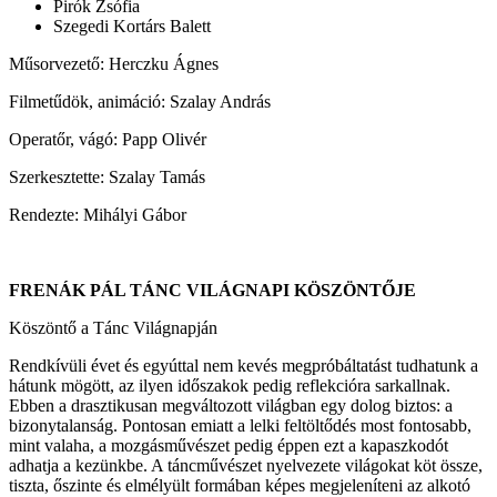
Pirók Zsófia
Szegedi Kortárs Balett
Műsorvezető: Herczku Ágnes
Filmetűdök, animáció: Szalay András
Operatőr, vágó: Papp Olivér
Szerkesztette: Szalay Tamás
Rendezte: Mihályi Gábor
FRENÁK PÁL TÁNC VILÁGNAPI KÖSZÖNTŐJE
Köszöntő a Tánc Világnapján
Rendkívüli évet és egyúttal nem kevés megpróbáltatást tudhatunk a
hátunk mögött, az ilyen időszakok pedig reflekcióra sarkallnak.
Ebben a drasztikusan megváltozott világban egy dolog biztos: a
bizonytalanság. Pontosan emiatt a lelki feltöltődés most fontosabb,
mint valaha, a mozgásművészet pedig éppen ezt a kapaszkodót
adhatja a kezünkbe. A táncművészet nyelvezete világokat köt össze,
tiszta, őszinte és elmélyült formában képes megjeleníteni az alkotó