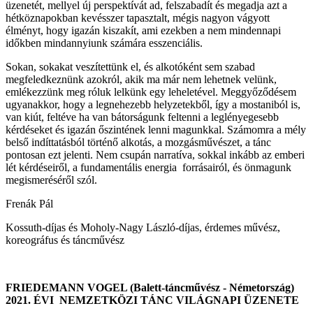
üzenetét, mellyel új perspektívát ad, felszabadít és megadja azt a
hétköznapokban kevésszer tapasztalt, mégis nagyon vágyott
élményt, hogy igazán kiszakít, ami ezekben a nem mindennapi
időkben mindannyiunk számára esszenciális.
Sokan, sokakat veszítettünk el, és alkotóként sem szabad
megfeledkeznünk azokról, akik ma már nem lehetnek velünk,
emlékezzünk meg róluk lelkünk egy leheletével. Meggyőződésem
ugyanakkor, hogy a legnehezebb helyzetekből, így a mostaniból is,
van kiút, feltéve ha van bátorságunk feltenni a leglényegesebb
kérdéseket és igazán őszintének lenni magunkkal. Számomra a mély
belső indíttatásból történő alkotás, a mozgásművészet, a tánc
pontosan ezt jelenti. Nem csupán narratíva, sokkal inkább az emberi
lét kérdéseiről, a fundamentális energia forrásairól, és önmagunk
megismeréséről szól.
Frenák Pál
Kossuth-díjas és Moholy-Nagy László-díjas, érdemes művész,
koreográfus és táncművész
FRIEDEMANN VOGEL (Balett-táncművész - Németország)
2021. ÉVI NEMZETKÖZI TÁNC VILÁGNAPI ÜZENETE