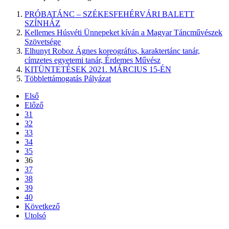
PRÓBATÁNC – SZÉKESFEHÉRVÁRI BALETT
SZÍNHÁZ
Kellemes Húsvéti Ünnepeket kíván a Magyar Táncművészek
Szövetsége
Elhunyt Roboz Ágnes koreográfus, karaktertánc tanár,
címzetes egyetemi tanár, Érdemes Művész
KITÜNTETÉSEK 2021. MÁRCIUS 15-ÉN
Többlettámogatás Pályázat
Első
Előző
31
32
33
34
35
36
37
38
39
40
Következő
Utolsó