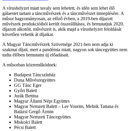
A vírushelyzet miatt tavaly sem lehetett, és idén sem lehet élő
gálaestet tartani a táncművészek és a táncművészet ünneplésére. A
műsor hagyományosan, az előző évben, a 2019-ben díjazott
művészek produkcióiból került összeállításra, és bemutatjuk 2020.
díjazott alkotóit, művészeit is, akik majd a vírushelyzet feloldását
követően vehetik át díjaikat.
A Magyar Táncművészek Szövetsége 2021-ben nem adja ki
szakmai díjait, mert a pandémia miatt, nagyon sok táncegyüttes nem
tudta élőben bemutatni új előadásait.
A műsorban közreműködnek:
Budapest Táncszínház
Duna Művészegyüttes
GG Tánc Eger
Győri Balett
Jurák Bettina
Magyar Állami Népi Együttes
Magyar Nemzeti Balett – Lee Yourim, Melnik Tatiana és
Balázsi Gergő Ármin
Magyar Nemzeti Táncegyüttes
Miskolci Balett
Pécsi Balett