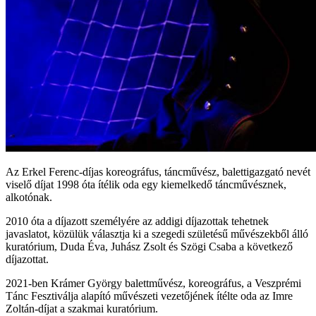
Az Erkel Ferenc-díjas koreográfus, táncművész, balettigazgató nevét
viselő díjat 1998 óta ítélik oda egy kiemelkedő táncművésznek,
alkotónak.
2010 óta a díjazott személyére az addigi díjazottak tehetnek
javaslatot, közülük választja ki a szegedi születésű művészekből álló
kuratórium, Duda Éva, Juhász Zsolt és Szögi Csaba a következő
díjazottat.
2021-ben Krámer György balettművész, koreográfus, a Veszprémi
Tánc Fesztiválja alapító művészeti vezetőjének ítélte oda az Imre
Zoltán-díjat a szakmai kuratórium.