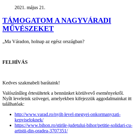
2021. május 21.
TÁMOGATOM A NAGYVÁRADI
MŰVÉSZEKET
„Ma Váradon, holnap az egész országban?
FELHÍVÁS
Kedves szakmabeli barátaink!
Valószínűleg értesültetek a bennünket körülvevő eseményekről.
Nyílt leveleink szövegei, amelyekben kifejezzük aggodalmainkat itt
találhatóak:
http://www.varad.ro/nyilt-level-megyei-onkormanyzati-
kepviseloknek/
https://www.bihon.ro/stirile-judetului-bihor/petitie-solidari-cu-
artistii-din-oradea-3707351/