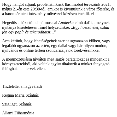
Hogy hangot adjunk problémáinknak flashmobot tervezünk 2021.
május 21-én este 20:30-tól, amikor is kivonulunk a város főterére, és
a három érintett intézmény művészei közösen éneklik el a
Hegedűs a háztetőn című musical
Anatevka
című dalát, amelynek
nyitánya kísértetiesen rímel helyzetünkre: „
Egy hosszú élet, aztán
jön egy papír és takarodhatsz…
”
Arra kérünk, hogy lehetőségeitek szerint ugyanazon időben, vagy
legalább ugyanazon az estén, egy dallal vagy bármilyen módon,
nyilvános és online térben szolidarizáljatok törekvéseinkkel.
A megmozdulásra hívjátok meg sajtós barátaitokat és mindenkit a
környezetetekből, aki velünk együtt tiltakozik a minket fenyegető
felfoghatatlan tervek ellen.
Tisztelettel a nagyváradi
Regina Maria Színház
Szigligeti Színház
Állami Filharmónia