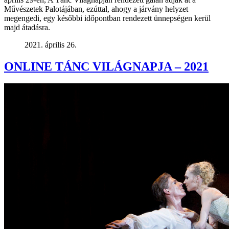
Művészetek Palotájában, ezúttal, ahogy a járvány helyzet
megengedi, egy későbbi időpontban rendezett ünnepségen kerül
majd átadásra.
2021. április 26.
ONLINE TÁNC VILÁGNAPJA – 2021