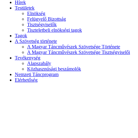
Hírek
Testületek
Elnökség
Felügyelő Bizottság
Tisztségviselők
Tiszteletbeli elnökségi tagok
Tagok
A Szövetség története
A Magyar Táncművészek Szövetsége Története
A Magyar Táncművészek Szövetsége Tisztségviselői
Tevékenység
Alapszabály
Közhasznúsági beszámolók
Nemzeti Táncprogram
Elérhetőség