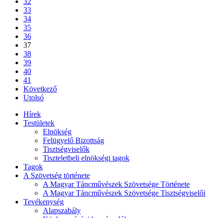
32
33
34
35
36
37
38
39
40
41
Következő
Utolsó
Hírek
Testületek
Elnökség
Felügyelő Bizottság
Tisztségviselők
Tiszteletbeli elnökségi tagok
Tagok
A Szövetség története
A Magyar Táncművészek Szövetsége Története
A Magyar Táncművészek Szövetsége Tisztségviselői
Tevékenység
Alapszabály