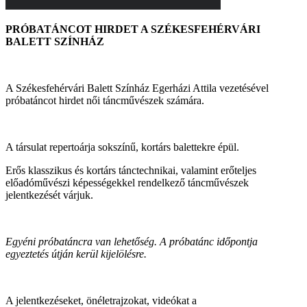
PRÓBATÁNCOT HIRDET A SZÉKESFEHÉRVÁRI
BALETT SZÍNHÁZ
A Székesfehérvári Balett Színház Egerházi Attila vezetésével
próbatáncot hirdet női táncművészek számára.
A társulat repertoárja sokszínű, kortárs balettekre épül.
Erős klasszikus és kortárs tánctechnikai, valamint erőteljes
előadóművészi képességekkel rendelkező táncművészek
jelentkezését várjuk.
Egyéni próbatáncra van lehetőség. A próbatánc időpontja
egyeztetés útján kerül kijelölésre.
A jelentkezéseket, önéletrajzokat, videókat a