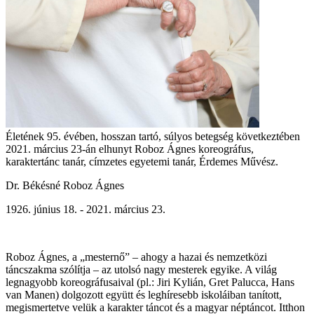
Életének 95. évében, hosszan tartó, súlyos betegség következtében
2021. március 23-án elhunyt Roboz Ágnes koreográfus,
karaktertánc tanár, címzetes egyetemi tanár, Érdemes Művész.
Dr. Békésné Roboz Ágnes
1926. június 18. - 2021. március 23.
Roboz Ágnes, a „mesternő” – ahogy a hazai és nemzetközi
táncszakma szólítja – az utolsó nagy mesterek egyike. A világ
legnagyobb koreográfusaival (pl.: Jiri Kylián, Gret Palucca, Hans
van Manen) dolgozott együtt és leghíresebb iskoláiban tanított,
megismertetve velük a karakter táncot és a magyar néptáncot. Itthon