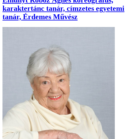
karaktertánc tanár, címzetes egyetemi
tanár, Érdemes Művész