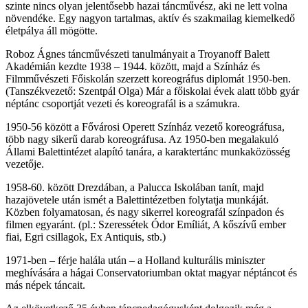
szinte nincs olyan jelentősebb hazai táncművész, aki ne lett volna
növendéke. Egy nagyon tartalmas, aktív és szakmailag kiemelkedő
életpálya áll mögötte.
Roboz Ágnes táncművészeti tanulmányait a Troyanoff Balett
Akadémián kezdte 1938 – 1944. között, majd a Színház és
Filmművészeti Főiskolán szerzett koreográfus diplomát 1950-ben.
(Tanszékvezető: Szentpál Olga) Már a főiskolai évek alatt több gyár
néptánc csoportját vezeti és koreografál is a számukra.
1950-56 között a Fővárosi Operett Színház vezető koreográfusa,
több nagy sikerű darab koreográfusa. Az 1950-ben megalakuló
Állami Balettintézet alapító tanára, a karaktertánc munkaközösség
vezetője.
1958-60. között Drezdában, a Palucca Iskolában tanít, majd
hazajövetele után ismét a Balettintézetben folytatja munkáját.
Közben folyamatosan, és nagy sikerrel koreografál színpadon és
filmen egyaránt. (pl.: Szeressétek Ódor Emíliát, A kőszívű ember
fiai, Egri csillagok, Ex Antiquis, stb.)
1971-ben – férje halála után – a Holland kulturális miniszter
meghívására a hágai Conservatoriumban oktat magyar néptáncot és
más népek táncait.