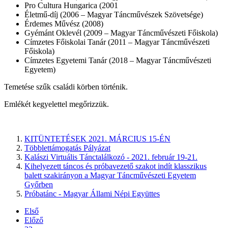
Pro Cultura Hungarica (2001
Életmű-díj (2006 – Magyar Táncművészek Szövetsége)
Érdemes Művész (2008)
Gyémánt Oklevél (2009 – Magyar Táncművészeti Főiskola)
Címzetes Főiskolai Tanár (2011 – Magyar Táncművészeti
Főiskola)
Címzetes Egyetemi Tanár (2018 – Magyar Táncművészeti
Egyetem)
Temetése szűk családi körben történik.
Emlékét kegyelettel megőrizzük.
KITÜNTETÉSEK 2021. MÁRCIUS 15-ÉN
Többlettámogatás Pályázat
Kalászi Virtuális Tánctalálkozó - 2021. február 19-21.
Kihelyezett táncos és próbavezető szakot indít klasszikus
balett szakirányon a Magyar Táncművészeti Egyetem
Győrben
Próbatánc - Magyar Állami Népi Együttes
Első
Előző