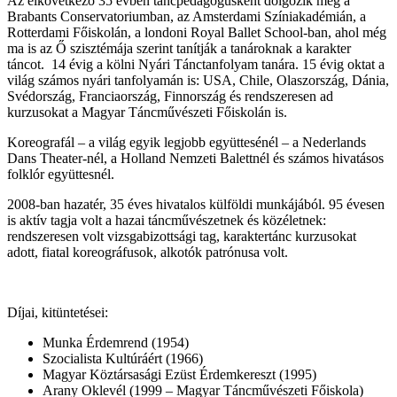
Az elkövetkező 35 évben táncpedagógusként dolgozik még a
Brabants Conservatoriumban, az Amsterdami Színiakadémián, a
Rotterdami Főiskolán, a londoni Royal Ballet School-ban, ahol még
ma is az Ő szisztémája szerint tanítják a tanároknak a karakter
táncot. 14 évig a kölni Nyári Tánctanfolyam tanára. 15 évig oktat a
világ számos nyári tanfolyamán is: USA, Chile, Olaszország, Dánia,
Svédország, Franciaország, Finnország és rendszeresen ad
kurzusokat a Magyar Táncművészeti Főiskolán is.
Koreografál – a világ egyik legjobb együttesénél – a Nederlands
Dans Theater-nél, a Holland Nemzeti Balettnél és számos hivatásos
folklór együttesnél.
2008-ban hazatér, 35 éves hivatalos külföldi munkájából. 95 évesen
is aktív tagja volt a hazai táncművészetnek és közéletnek:
rendszeresen volt vizsgabizottsági tag, karaktertánc kurzusokat
adott, fiatal koreográfusok, alkotók patrónusa volt.
Díjai, kitüntetései:
Munka Érdemrend (1954)
Szocialista Kultúráért (1966)
Magyar Köztársasági Ezüst Érdemkereszt (1995)
Arany Oklevél (1999 – Magyar Táncművészeti Főiskola)