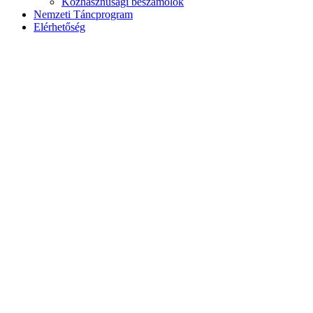
Közhasznúsági beszámolók
Nemzeti Táncprogram
Elérhetőség