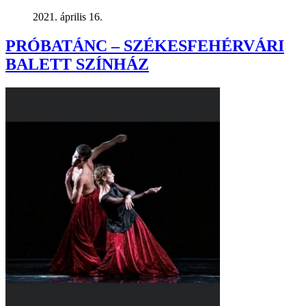
2021. április 16.
PRÓBATÁNC – SZÉKESFEHÉRVÁRI
BALETT SZÍNHÁZ