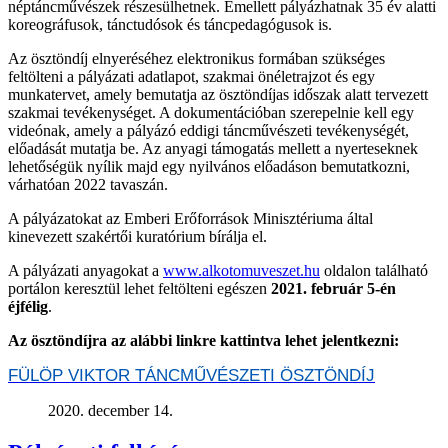
néptáncművészek részesülhetnek. Emellett pályázhatnak 35 év alatti
koreográfusok, tánctudósok és táncpedagógusok is.
Az ösztöndíj elnyeréséhez elektronikus formában szükséges
feltölteni a pályázati adatlapot, szakmai önéletrajzot és egy
munkatervet, amely bemutatja az ösztöndíjas időszak alatt tervezett
szakmai tevékenységet. A dokumentációban szerepelnie kell egy
videónak, amely a pályázó eddigi táncművészeti tevékenységét,
előadását mutatja be. Az anyagi támogatás mellett a nyerteseknek
lehetőségük nyílik majd egy nyilvános előadáson bemutatkozni,
várhatóan 2022 tavaszán.
A pályázatokat az Emberi Erőforrások Minisztériuma által
kinevezett szakértői kuratórium bírálja el.
A pályázati anyagokat a
www.alkotomuveszet.hu
oldalon található
portálon keresztül lehet feltölteni egészen
2021. február 5-én
éjfélig
.
Az ösztöndíjra az alábbi linkre kattintva lehet jelentkezni:
FÜLÖP VIKTOR TÁNCMŰVÉSZETI ÖSZTÖNDÍJ
2020. december 14.