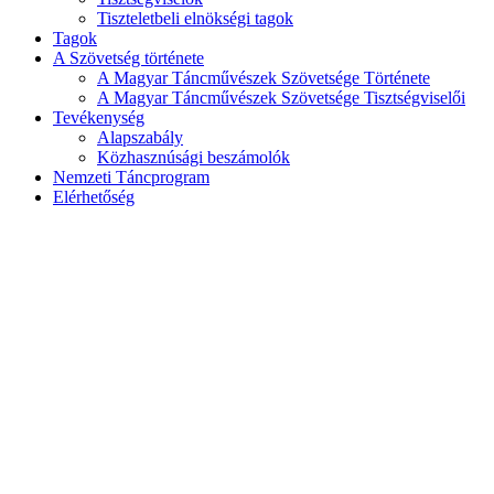
Tiszteletbeli elnökségi tagok
Tagok
A Szövetség története
A Magyar Táncművészek Szövetsége Története
A Magyar Táncművészek Szövetsége Tisztségviselői
Tevékenység
Alapszabály
Közhasznúsági beszámolók
Nemzeti Táncprogram
Elérhetőség