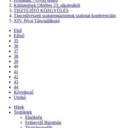
Próbatánc - Győri Balett
Kitüntetések Október 23. alkalmából
TISZTÚJÍTÓ KÖZGYŰLÉS
Táncművészeti szakgimnáziumok szakmai konferenciája
XIV. Pécsi Tánctalálkozó
Első
Előző
35
36
37
38
39
40
41
42
43
44
Következő
Utolsó
Hírek
Testületek
Elnökség
Felügyelő Bizottság
Tisztségviselők