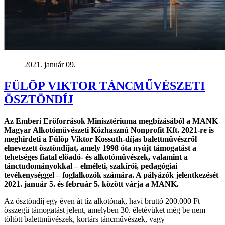
2021. január 09.
FÜLÖP VIKTOR TÁNCMŰVÉSZETI
ÖSZTÖNDÍJ
Az Emberi Erőforrások Minisztériuma megbízásából a MANK
Magyar Alkotóművészeti Közhasznú Nonprofit Kft. 2021-re is
meghirdeti a Fülöp Viktor Kossuth-díjas balettművészről
elnevezett ösztöndíjat, amely 1998 óta nyújt támogatást a
tehetséges fiatal előadó- és alkotóművészek, valamint a
tánctudományokkal – elméleti, szakírói, pedagógiai
tevékenységgel – foglalkozók számára. A pályázók jelentkezését
2021. január 5. és február 5. között várja a MANK.
Az ösztöndíj egy éven át tíz alkotónak, havi bruttó 200.000 Ft
összegű támogatást jelent, amelyben 30. életévüket még be nem
töltött balettművészek, kortárs táncművészek, vagy