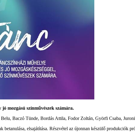
y jó mozgású színművészek számára.
Belu, Baczó Tünde, Bordás Attila, Fodor Zoltán, Györfi Csaba, Juroni
k betanulása, elsajátítása. Részvétel az újonnan készülő produkciók p