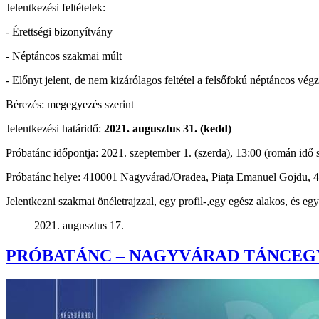
Jelentkezési feltételek:
- Érettségi bizonyítvány
- Néptáncos szakmai múlt
- Előnyt jelent, de nem kizárólagos feltétel a felsőfokú néptáncos végz
Bérezés: megegyezés szerint
Jelentkezési határidő:
2021. augusztus 31. (kedd)
Próbatánc időpontja: 2021. szeptember 1. (szerda), 13:00 (román idő s
Próbatánc helye: 410001 Nagyvárad/Oradea, Piața Emanuel Gojdu, 
Jelentkezni szakmai önéletrajzzal, egy profil-,egy egész alakos, és eg
2021. augusztus 17.
PRÓBATÁNC – NAGYVÁRAD TÁNCEGY