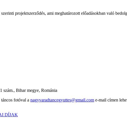
zerinti projektszerződés, ami meghatározott előadásokban való bedolgo
41 szám., Bihar megye, Románia
y táncos fotóval a
nagyvaradtancegyuttes@gmail.com
e-mail címen lehe
I DÍJAK