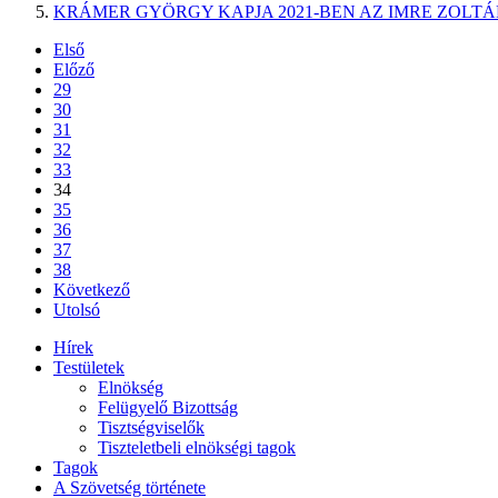
KRÁMER GYÖRGY KAPJA 2021-BEN AZ IMRE ZOLTÁ
Első
Előző
29
30
31
32
33
34
35
36
37
38
Következő
Utolsó
Hírek
Testületek
Elnökség
Felügyelő Bizottság
Tisztségviselők
Tiszteletbeli elnökségi tagok
Tagok
A Szövetség története