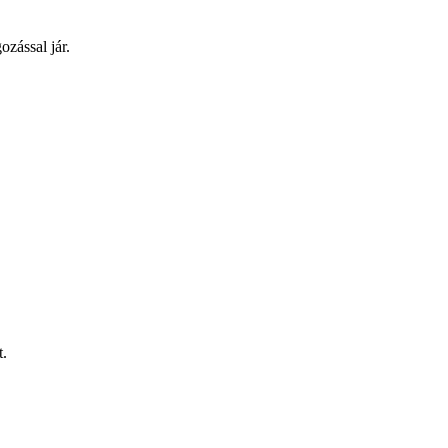
zással jár.
t.