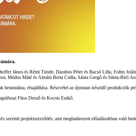
zámára.
hoffer János és Rémi Tünde, Darabos Péter és Bacsó Lilla, Foltin Jolá
r, Módos Máté és Almási Berta Csilla, Sánta Gergő és Sánta-Bíró Ann
k betanulása, elsajátítása. Részvétel az újonnan készülő produkciók p
gráfusai Fitos Dezső és Kocsis Enikő.
 szerinti projektszerződés, ami meghatározott előadásokban való bedo