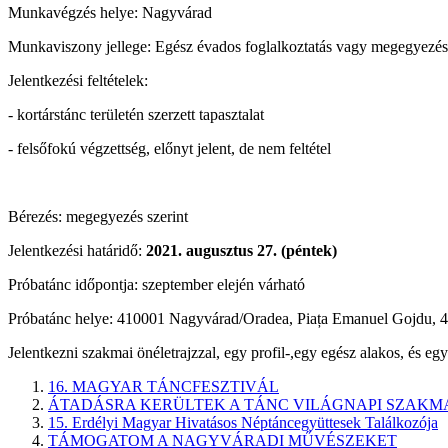
Munkavégzés helye: Nagyvárad
Munkaviszony jellege: Egész évados foglalkoztatás vagy megegyezés s
Jelentkezési feltételek:
- kortárstánc területén szerzett tapasztalat
- felsőfokú végzettség, előnyt jelent, de nem feltétel
Bérezés: megegyezés szerint
Jelentkezési határidő:
2021. augusztus 27. (péntek)
Próbatánc időpontja: szeptember elején várható
Próbatánc helye: 410001 Nagyvárad/Oradea, Piața Emanuel Gojdu, 
Jelentkezni szakmai önéletrajzzal, egy profil-,egy egész alakos, és eg
16. MAGYAR TÁNCFESZTIVÁL
ÁTADÁSRA KERÜLTEK A TÁNC VILÁGNAPI SZAKMA
15. Erdélyi Magyar Hivatásos Néptáncegyüttesek Találkozója
TÁMOGATOM A NAGYVÁRADI MŰVÉSZEKET