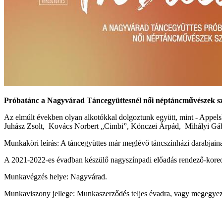
Próbatánc a Nagyvárad Táncegyüttesnél női néptáncművészek s
Az elmúlt években olyan alkotókkal dolgoztunk együtt, mint - Appels
Juhász Zsolt, Kovács Norbert „Cimbi”, Könczei Árpád, Mihályi Gábo
Munkaköri leírás: A táncegyüttes már meglévő táncszínházi darabjaina
A 2021-2022-es évadban készülő nagyszínpadi előadás rendező-koreo
Munkavégzés helye: Nagyvárad.
Munkaviszony jellege: Munkaszerződés teljes évadra, vagy megegyezés