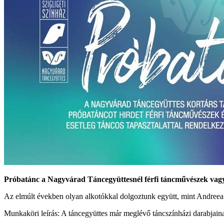
Próbatánc a Nagyvárad Táncegyüttesnél férfi táncművészek vag
Az elmúlt években olyan alkotókkal dolgoztunk együtt, mint Andreea 
Munkaköri leírás: A táncegyüttes már meglévő táncszínházi darabjaina