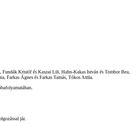
n, Fundák Kristóf és Kaszai Lili, Hahn-Kakas István és Tombor Bea,
a, Farkas Ágnes és Farkas Tamás, Tókos Attila.
róbafolyamatában.
lgozással jár.