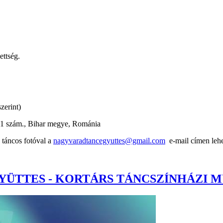
ettség.
zerint)
41 szám., Bihar megye, Románia
y táncos fotóval a
nagyvaradtancegyuttes@gmail.com
e-mail címen lehe
ÜTTES - KORTÁRS TÁNCSZÍNHÁZI 