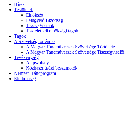
Hírek
Testületek
Elnökség
Felügyelő Bizottság
Tisztségviselők
Tiszteletbeli elnökségi tagok
Tagok
A Szövetség története
A Magyar Táncművészek Szövetsége Története
A Magyar Táncművészek Szövetsége Tisztségviselői
Tevékenység
Alapszabály
Közhasznúsági beszámolók
Nemzeti Táncprogram
Elérhetőség