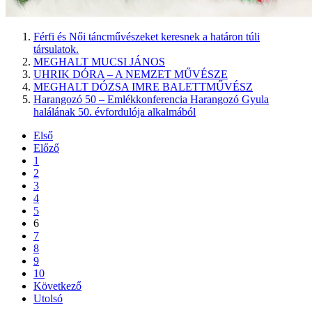
Férfi és Női táncművészeket keresnek a határon túli
társulatok.
MEGHALT MUCSI JÁNOS
UHRIK DÓRA – A NEMZET MŰVÉSZE
MEGHALT DÓZSA IMRE BALETTMŰVÉSZ
Harangozó 50 – Emlékkonferencia Harangozó Gyula
halálának 50. évfordulója alkalmából
Első
Előző
1
2
3
4
5
6
7
8
9
10
Következő
Utolsó