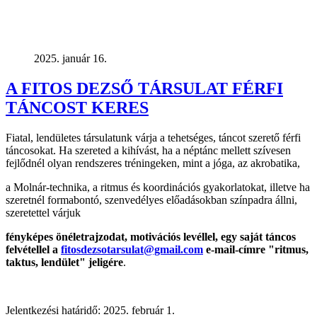
2025. január 16.
A FITOS DEZSŐ TÁRSULAT FÉRFI
TÁNCOST KERES
Fiatal, lendületes társulatunk várja a tehetséges, táncot szerető férfi
táncosokat. Ha szereted a kihívást, ha a néptánc mellett szívesen
fejlődnél olyan rendszeres tréningeken, mint a jóga, az akrobatika,
a Molnár-technika, a ritmus és koordinációs gyakorlatokat, illetve ha
szeretnél formabontó, szenvedélyes előadásokban színpadra állni,
szeretettel várjuk
fényképes önéletrajzodat, motivációs levéllel, egy saját táncos
felvétellel
a
fitosdezsotarsulat@gmail.com
e-mail-címre "ritmus,
taktus, lendület" jeligére
.
Jelentkezési határidő: 2025. február 1.