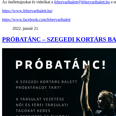
Az önéletrajzokat és videókat a
fehervaribalett@fehervaribalett.hu
e-m
https://www.fehervaribalett.hu/
https://www.facebook.com/fehervaribalett
2022. január 21.
PRÓBATÁNC – SZEGEDI KORTÁRS B