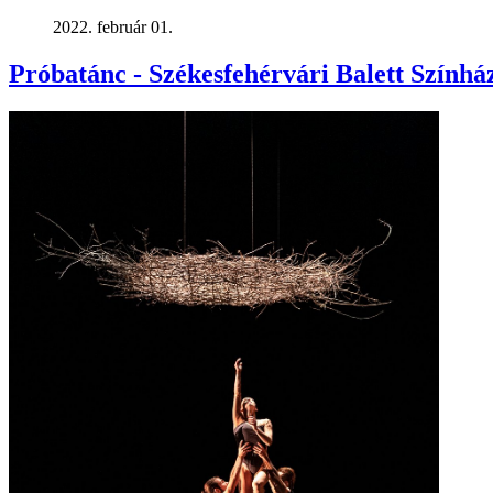
2022. február 01.
Próbatánc - Székesfehérvári Balett Színhá