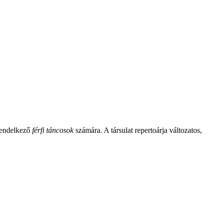
 rendelkező
férfi táncosok
számára. A társulat repertoárja változatos,