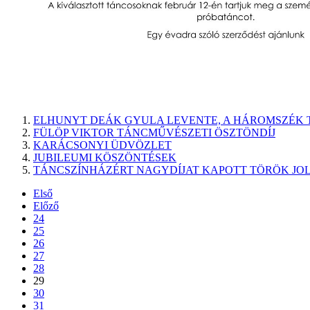
ELHUNYT DEÁK GYULA LEVENTE, A HÁROMSZÉK 
FÜLÖP VIKTOR TÁNCMŰVÉSZETI ÖSZTÖNDÍJ
KARÁCSONYI ÜDVÖZLET
JUBILEUMI KÖSZÖNTÉSEK
TÁNCSZÍNHÁZÉRT NAGYDÍJAT KAPOTT TÖRÖK JO
Első
Előző
24
25
26
27
28
29
30
31