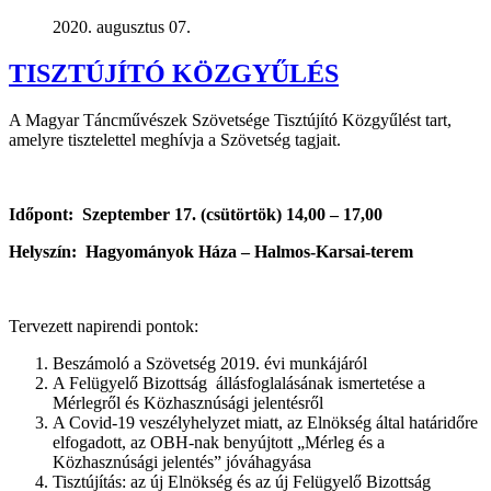
2020. augusztus 07.
TISZTÚJÍTÓ KÖZGYŰLÉS
A Magyar Táncművészek Szövetsége Tisztújító Közgyűlést tart,
amelyre tisztelettel meghívja a Szövetség tagjait.
Időpont: Szeptember 17. (csütörtök) 14,00 – 17,00
Helyszín: Hagyományok Háza – Halmos-Karsai-terem
Tervezett napirendi pontok:
Beszámoló a Szövetség 2019. évi munkájáról
A Felügyelő Bizottság állásfoglalásának ismertetése a
Mérlegről és Közhasznúsági jelentésről
A Covid-19 veszélyhelyzet miatt, az Elnökség által határidőre
elfogadott, az OBH-nak benyújtott „Mérleg és a
Közhasznúsági jelentés” jóváhagyása
Tisztújítás: az új Elnökség és az új Felügyelő Bizottság