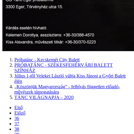
Próbatánc - Kecskemét City Balett
PRÓBATÁNC - SZÉKESFEHÉRVÁRI BALETT
SZÍNHÁZ
Július 1-től Velekei László váltja Kiss Jánost a Győri Balett
élén
„Köszönjük Magyarország” - felhívás független előadó-
művészek támogatására
TÁNC VILÁGNAPJA – 2020
Első
Előző
36
37
38