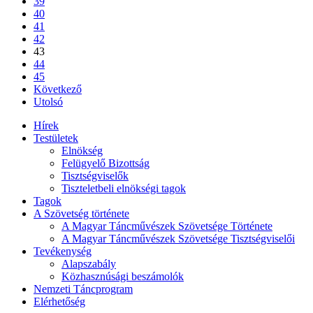
39
40
41
42
43
44
45
Következő
Utolsó
Hírek
Testületek
Elnökség
Felügyelő Bizottság
Tisztségviselők
Tiszteletbeli elnökségi tagok
Tagok
A Szövetség története
A Magyar Táncművészek Szövetsége Története
A Magyar Táncművészek Szövetsége Tisztségviselői
Tevékenység
Alapszabály
Közhasznúsági beszámolók
Nemzeti Táncprogram
Elérhetőség