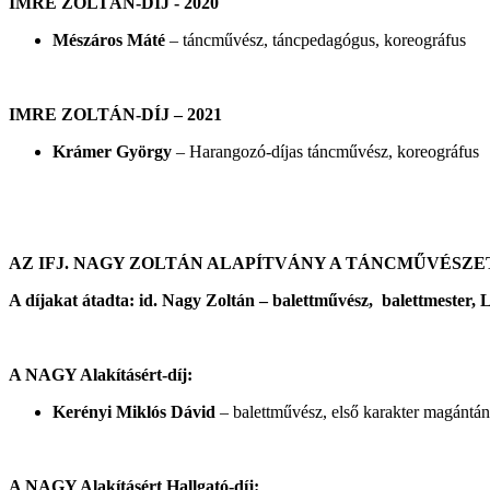
IMRE ZOLTÁN-DÍJ - 2020
Mészáros Máté
– táncművész, táncpedagógus, koreográfus
IMRE ZOLTÁN-DÍJ – 2021
Krámer György
– Harangozó-díjas táncművész, koreográfus
AZ IFJ. NAGY ZOLTÁN ALAPÍTVÁNY A TÁNCMŰVÉSZETÉ
A díjakat átadta: id. Nagy Zoltán – balettművész, balettmester,
L
A NAGY Alakításért-díj:
Kerényi
Miklós Dávid
– balettművész, első karakter magántá
A NAGY Alakításért Hallgató-díj: