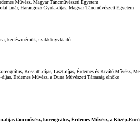
s, Érdemes Művész, Magyar Táncművészeti Egyetem
kolai tanár, Harangozó Gyula-díjas, Magyar Táncművészeti Egyetem
cosa, kertészmérnök, szakkönyvkiadó
, koreográfus, Kossuth-díjas, Liszt-díjas, Érdemes és Kiváló Művész, M
-díjas, Érdemes Művész, a Duna Művészeti Társaság elnöke
án-díjas táncművész, koreográfus, Érdemes Művész, a Közép-Európ