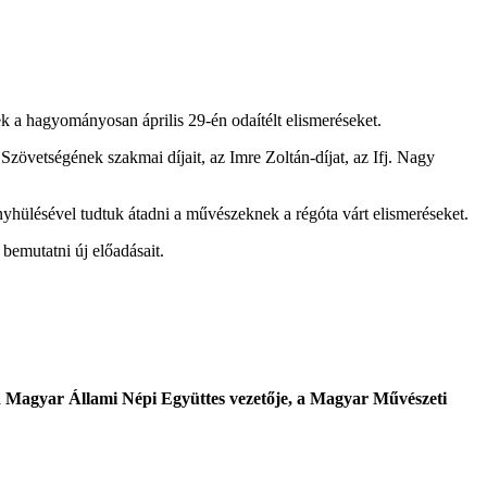
a hagyományosan április 29-én odaítélt elismeréseket.
övetségének szakmai díjait, az Imre Zoltán-díjat, az Ifj. Nagy
 enyhülésével tudtuk átadni a művészeknek a régóta várt elismeréseket.
emutatni új előadásait.
 a Magyar Állami Népi Együttes vezetője, a Magyar Művészeti