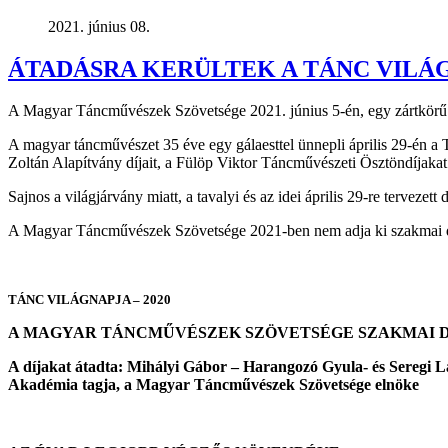
2021. június 08.
ÁTADÁSRA KERÜLTEK A TÁNC VILÁG
A Magyar Táncművészek Szövetsége 2021. június 5-én, egy zártkörű 
A magyar táncművészet 35 éve egy gálaesttel ünnepli április 29-én a
Zoltán Alapítvány díjait, a Fülöp Viktor Táncművészeti Ösztöndíjakat
Sajnos a világjárvány miatt, a tavalyi és az idei április 29-re terveze
A Magyar Táncművészek Szövetsége 2021-ben nem adja ki szakmai díja
TÁNC VILÁGNAPJA – 2020
A MAGYAR TÁNCMŰVÉSZEK SZÖVETSÉGE SZAKMAI D
A díjakat átadta: Mihályi Gábor – Harangozó Gyula- és Seregi L
Akadémia tagja, a Magyar Táncművészek Szövetsége elnöke