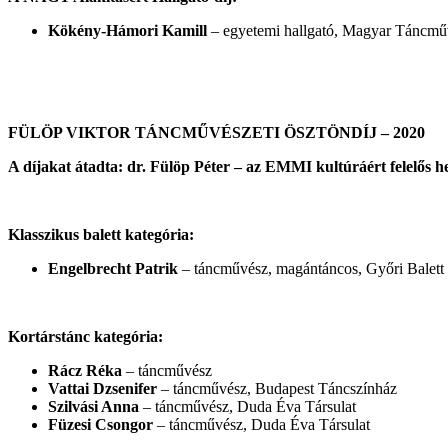
Kökény-Hámori Kamill
– egyetemi hallgató, Magyar Táncműv
FÜLÖP VIKTOR TÁNCMŰVÉSZETI ÖSZTÖNDÍJ – 2020
A díjakat átadta: dr. Fülöp Péter – az EMMI kultúráért felelős he
Klasszikus balett kategória:
Engelbrecht Patrik
– táncművész, magántáncos, Győri Balett
Kortárstánc kategória:
Rácz Réka
– táncművész
Vattai Dzsenifer
– táncművész, Budapest Táncszínház
Szilvási Anna
– táncművész, Duda Éva Társulat
Füzesi Csongor
– táncművész, Duda Éva Társulat