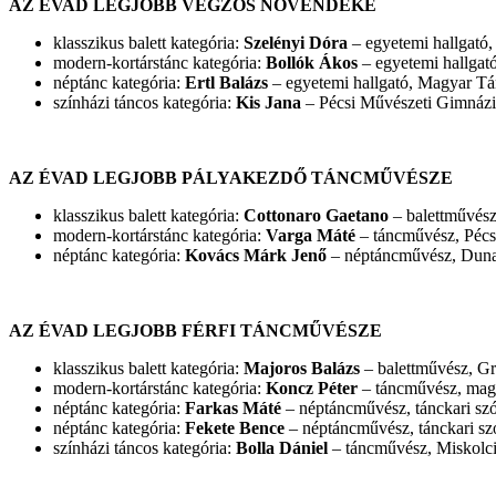
AZ ÉVAD LEGJOBB VÉGZŐS NÖVENDÉKE
klasszikus balett kategória:
Szelényi Dóra
– egyetemi hallgató
modern-kortárstánc kategória:
Bollók Ákos
– egyetemi hallga
néptánc kategória:
Ertl Balázs
– egyetemi hallgató, Magyar T
színházi táncos kategória:
Kis Jana
– Pécsi Művészeti Gimnázi
AZ ÉVAD LEGJOBB PÁLYAKEZDŐ TÁNCMŰVÉSZE
klasszikus balett kategória:
Cottonaro Gaetano
– balettművész
modern-kortárstánc kategória:
Varga Máté
– táncművész, Pécsi
néptánc kategória:
Kovács Márk Jenő
– néptáncművész, Dun
AZ ÉVAD LEGJOBB FÉRFI TÁNCMŰVÉSZE
klasszikus balett kategória:
Majoros Balázs
– balettművész, G
modern-kortárstánc kategória:
Koncz Péter
– táncművész, magá
néptánc kategória:
Farkas Máté
– néptáncművész, tánckari sz
néptánc kategória:
Fekete Bence
– néptáncművész, tánckari sz
színházi táncos kategória:
Bolla Dániel
– táncművész, Miskolci