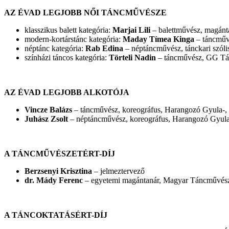
AZ ÉVAD LEGJOBB NŐI TÁNCMŰVÉSZE
klasszikus balett kategória:
Marjai Lili
– balettművész, magánt
modern-kortárstánc kategória:
Maday Tímea Kinga
– táncmű
néptánc kategória:
Rab Edina
– néptáncművész, tánckari szóli
színházi táncos kategória:
Törteli Nadin
– táncművész, GG Tá
AZ ÉVAD LEGJOBB ALKOTÓJA
Vincze Balázs
– táncművész, koreográfus, Harangozó Gyula-, I
Juhász Zsolt
– néptáncművész, koreográfus, Harangozó Gyula-
A TÁNCMŰVÉSZETÉRT-DÍJ
Berzsenyi Krisztina
– jelmeztervező
dr. Mády Ferenc
– egyetemi magántanár, Magyar Táncművés
A TÁNCOKTATÁSÉRT-DÍJ