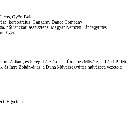
áncos, Győri Balett
vész, koreográfus, Gangaray Dance Company
sta, női tánckari asszisztens, Magyar Nemzeti Táncegyüttes
nc Eger
mre Zoltán-, és Seregi László-díjas, Érdemes Művész, a Pécsi Balett 
, és Imre Zoltán-díjas, a Duna Művészegyüttes művészeti vezetője
zeti Egyetem