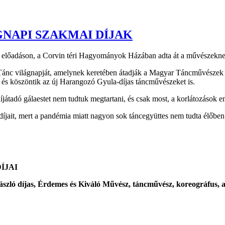
NAPI SZAKMAI DÍJAK
előadáson, a Corvin téri Hagyományok Házában adta át a művészeknek 
 Tánc világnapját, amelynek keretében átadják a Magyar Táncművészek Sz
 és köszöntik az új Harangozó Gyula-díjas táncművészeket is.
tt díjátadó gálaestet nem tudtuk megtartani, és csak most, a korlátozások
it, mert a pandémia miatt nagyon sok táncegyüttes nem tudta élőben b
ÍJAI
ászló díjas, Érdemes és Kiváló Művész, táncművész, koreográfus,