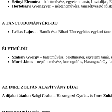
Szőnyi Eleonóra
– balettművész, egyetemi tanár, Liszt-díja
Hortobágyi Gyöngyvér
– néptáncművész, tanszékvezető főis
A TÁNCTUDOMÁNYÉRT-DÍJ
Lelkes Lajos
- a Bartók és a Bihari Táncegyüttes egykori tán
ÉLETMŰ-DÍJ
Szakály György
– balettművész, balettmester, egyetemi tanár
Mucsi János
– néptáncművész, koreográfus, Harangozó Gyula
AZ IMRE ZOLTÁN ALAPÍTVÁNY DÍJAI
A díjakat átadta: Szögi Csaba –
Harangozó Gyula-, és Imre Zolt