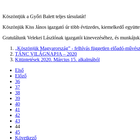
Köszöntjük a Győri Balett teljes társulatát!
Köszönjük Kiss János igazgató úr több évtizedes, kiemelkedő együtte
Gratulálunk Velekei Lászlónak igazgatói kinevezéséhez, és munkájukh
„Köszönjük Magyarország” - felhívás független előadó-művés
TÁNC VILÁGNAPJA – 2020
Kitüntetések 2020. Március 15. alkalmából
Első
Előző
36
37
38
39
40
41
42
43
44
45
Következő