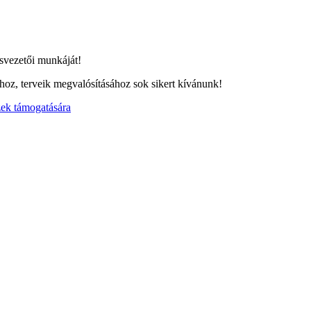
svezetői munkáját!
oz, terveik megvalósításához sok sikert kívánunk!
zek támogatására