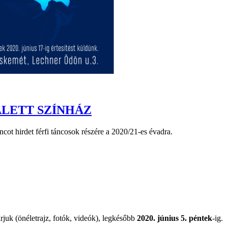
ALETT SZÍNHÁZ
cot hirdet férfi táncosok részére a 2020/21-es évadra.
rjuk (önéletrajz, fotók, videók), legkésőbb
2020. június 5. péntek
-ig.