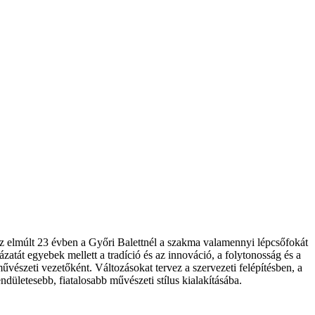
az elmúlt 23 évben a Győri Balettnél a szakma valamennyi lépcsőfokát
ázatát egyebek mellett a tradíció és az innováció, a folytonosság és a
észeti vezetőként. Változásokat tervez a szervezeti felépítésben, a
dületesebb, fiatalosabb művészeti stílus kialakításába.