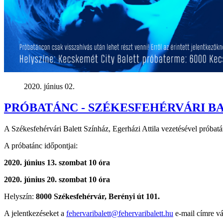
2020. június 02.
PRÓBATÁNC - SZÉKESFEHÉRVÁRI B
A Székesfehérvári Balett Színház, Egerházi Attila vezetésével próbatán
A próbatánc időpontjai:
2020. június 13. szombat 10 óra
2020. június 20. szombat 10 óra
Helyszín:
8000 Székesfehérvár, Berényi út 101.
A jelentkezéseket a
fehervaribalett@fehervaribalett.hu
e-mail címre vá