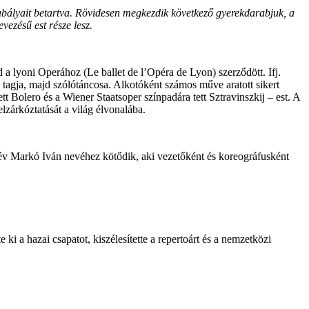
zabályait betartva. Rövidesen megkezdik következő gyerekdarabjuk, a
ezésű est része lesz.
 a lyoni Operához (Le ballet de l’Opéra de Lyon) szerződött. Ifj.
tagja, majd szólótáncosa. Alkotóként számos műve aratott sikert
 Bolero és a Wiener Staatsoper színpadára tett Sztravinszkij – est. A
lzárkóztatását a világ élvonalába.
 év Markó Iván nevéhez kötődik, aki vezetőként és koreográfusként
e ki a hazai csapatot, kiszélesítette a repertoárt és a nemzetközi