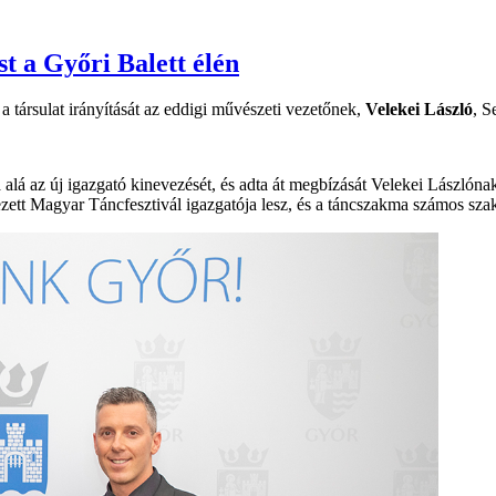
st a Győri Balett élén
 a társulat irányítását az eddigi művészeti vezetőnek,
Velekei László
, S
lá az új igazgató kinevezését, és adta át megbízását Velekei Lászlónak.
ett Magyar Táncfesztivál igazgatója lesz, és a táncszakma számos szakm