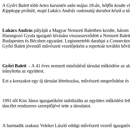
A Győri Balett több hetes karantén után május 18-án, hétfőn kezdte e
Kippkopp próbáit, majd Lukács András vadonatúj darabot készít a tár
Lukács András
pályáját a Magyar Nemzeti Balettben kezdte, három éva
Harangozó Gyula igazgató hívására visszaszerződött a Nemzeti Baletth
Budapesten és Bécsben egyaránt. Legismertebb darabjai a Connection, a
Győri Balett jövendő művészeti vezetőjeként a repertoár további bővít
Győri Balett -
A 41 éves nemzeti minősítésű társulat működése az al
irányította az együttest.
Ezt a korszakot egy új társulat létrehozása, művészeti megerősítése és
1991-től Kiss János igazgatóként stabilizálta az együttes működési felté
táncélet rendszeres szereplőjévé tette a társulatot.
A harmadik szakasz Velekei László eddigi művészeti vezető igazgató