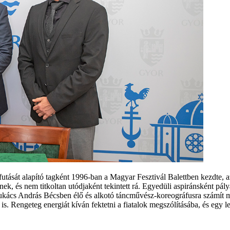
utását alapító tagként 1996-ban a Magyar Fesztivál Balettben kezdte, 
ek, és nem titkoltan utódjaként tekintett rá. Egyedüli aspiránsként pály
kács András Bécsben élő és alkotó táncművész-koreográfusra számít műv
 Rengeteg energiát kíván fektetni a fiatalok megszólításába, és egy len