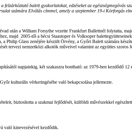
l a felzárkóztató balett gyakorlatokat, edzéseket az egészségmegóvás s
sulat számára Elválás címmel, amely a szeptember 19-i Körforgás elnev
d után a William Forsythe vezette Frankfurt Ballettnél folytatta, majd
ez, majd 2005-től a bécsi Staastoper és Volksoper balettegyütteseinek 
 Philip Glass zenéjére készült Örvény, a Győri Balett számára készített
ését tervezi nemzetközi alkotók műveivel valamint az együttes szoros fe
apításától napjainkig, két szakaszra bontható: az 1979-ben kezdődő 12
 Győr kulturális vérkeringésébe való bekapcsolása jellemezte.
teleit, biztosította a szakmai fejlődését, külföldi művészekkel egészített
vá való kinevezésével kezdődik.