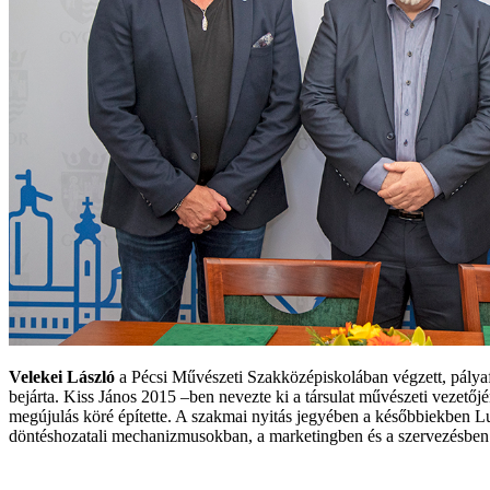
Velekei László
a Pécsi Művészeti Szakközépiskolában végzett, pályaf
bejárta. Kiss János 2015 –ben nevezte ki a társulat művészeti vezetőjén
megújulás köré építette. A szakmai nyitás jegyében a későbbiekben Lu
döntéshozatali mechanizmusokban, a marketingben és a szervezésben is.