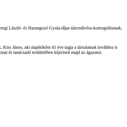
eregi László- és Harangozó Gyula-díjas táncművész-koreográfusnak.
 Kiss János, aki alapítóként 41 éve tagja a társulatnak továbbra is
ai és tanácsadó testületében képviseli majd az ágazatot.