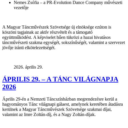
Nemes Zsófia – a PR-Evolution Dance Company művészeti
vezetője
A Magyar Táncművészek Szövetsége új elnöksége ezúton is
köszöni tagjainak az aktív részvételt és a támogató
együttműködést.
A képviselet hűen tükrözi a hazai hivatásos
táncművészeti szakma egységét, sokszínűségét, valamint a szervezet
jövője iránti elkötelezettségét.
2026. április 29.
ÁPRILIS 29. – A TÁNC VILÁGNAPJA
2026
Április 29-én a Nemzeti Táncszínházban megrendezésre kerül a
hagyományos Tánc világnapi gálaest, amelynek keretében átadásra
kerülnek a Magyar Táncművészek Szövetsége szakmai díjai,
valamint az Imre Zoltán-díj, és a Nagy Zoltán-díjak.