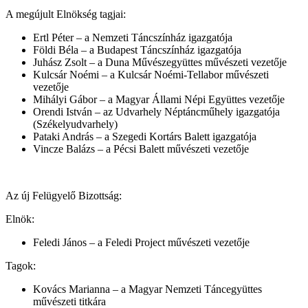
A megújult Elnökség tagjai:
Ertl Péter – a Nemzeti Táncszínház igazgatója
Földi Béla – a Budapest Táncszínház igazgatója
Juhász Zsolt – a Duna Művészegyüttes művészeti vezetője
Kulcsár Noémi – a Kulcsár Noémi-Tellabor művészeti
vezetője
Mihályi Gábor – a Magyar Állami Népi Együttes vezetője
Orendi István – az Udvarhely Néptáncműhely igazgatója
(Székelyudvarhely)
Pataki András – a Szegedi Kortárs Balett igazgatója
Vincze Balázs – a Pécsi Balett művészeti vezetője
Az új Felügyelő Bizottság:
Elnök:
Feledi János – a Feledi Project művészeti vezetője
Tagok:
Kovács Marianna – a Magyar Nemzeti Táncegyüttes
művészeti titkára