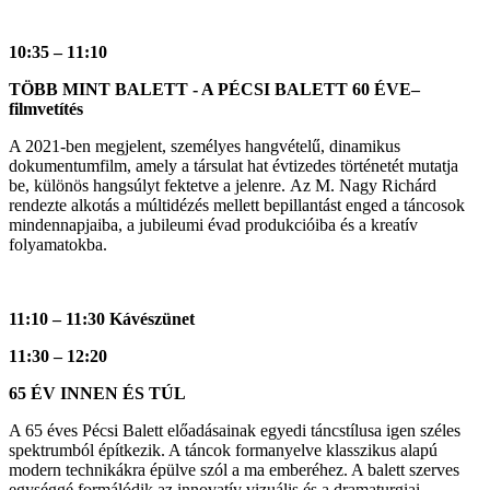
10:35 – 11:10
TÖBB MINT BALETT - A PÉCSI BALETT 60 ÉVE–
filmvetítés
A 2021-ben megjelent, személyes hangvételű, dinamikus
dokumentumfilm, amely a társulat hat évtizedes történetét mutatja
be, különös hangsúlyt fektetve a jelenre. Az M. Nagy Richárd
rendezte alkotás a múltidézés mellett bepillantást enged a táncosok
mindennapjaiba, a jubileumi évad produkcióiba és a kreatív
folyamatokba.
11:10 – 11:30 Kávészünet
11:30 – 12:20
65 ÉV INNEN ÉS TÚL
A 65 éves Pécsi Balett előadásainak egyedi táncstílusa igen széles
spektrumból építkezik. A táncok formanyelve klasszikus alapú
modern technikákra épülve szól a ma emberéhez. A balett szerves
egységgé formálódik az innovatív vizuális és a dramaturgiai