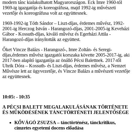
modern tánc kialakulhatott Magyarországon. Eck Imre 1960-tól
1969-ig igazgatója és koreográfusa, majd 1992-ig művészeti
vezetője és koreográfusa volt az együttesnek.
1969-1992-ig Tóth Sándor – Liszt-díjas, érdemes művész, 1992-
2001-ig Herczog István - Harangozó-díjas, 2001-2005-ig Keveházi
Gábor - Kossuth-díjas, kiváló művész és Egerházi Attila -
Harangozó-díjas irányították az együttest.
Őket Vincze Balázs - Harangozó-, Imre Zoltán- és Seregi-
díjas,érdemes művész igazgatói korszaka követte 2005-2017-ig, aki
2017-ben alapító igazgatója az önálló Pécsi Balettnek. 2017-től
Uhrik Dóra – Kossuth- és Liszt-díjas, érdemes művész, a Nemzet
Művésze lett az ügyvezetője, és Vincze Balázs a művészeti vezetője
az együttesnek.
10:05: - 10:35
A PÉCSI BALETT MEGALAKULÁSÁNAK TÖRTÉNETE
ÉS MŰKÖDÉSÉNEK TÁNCTÖRTÉNETI JELENTŐSÉGE
KŐVÁGÓ ZSUZSA – tánctörténész, tánckritikus,
c
ímzetes egyetemi docens előadása