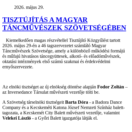
2026. május 29.
TISZTÚJÍTÁS A MAGYAR
TÁNCMŰVÉSZEK SZÖVETSÉGÉBEN
Kiemelkedően magas részvétellel Tisztújító Közgyűlést tartott
2026. május 29-én a 46 tagszervezetet számláló Magyar
Táncművészek Szövetsége, amely a különböző működési formájú
és műfajú hivatásos táncegyüttesek, alkotó- és előadóművészek,
oktatási intézmények első számú szakmai és érdekvédelmi
ernyőszervezete.
Az elnöki tisztséget az új elnökség döntése alapján
Fodor Zoltán
–
az Inversedance Társulat művészeti vezetője tölti be.
A Szövetség társelnöki tisztségeit
Barta Dóra
- a Badora Dance
Company és a Kecskeméti Katona József Nemzeti Színház balett-
tagozata, a Kecskemét City Balett művészeti vezetője, valamint
Velekei László
- a Győri Balett igazgatója látják el.