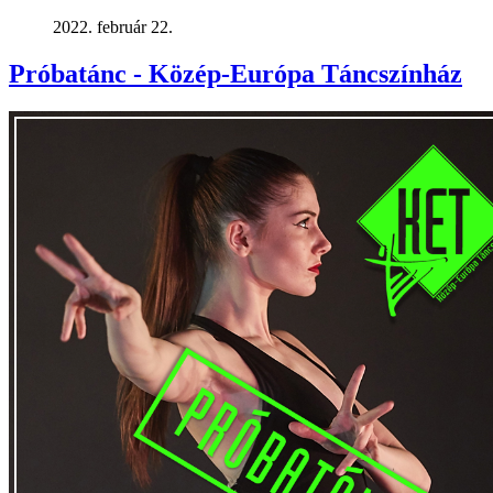
2022. február 22.
Próbatánc - Közép-Európa Táncszínház