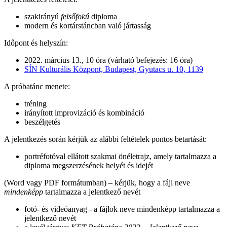
szakirányú
felsőfokú
diploma
modern és kortárstáncban való jártasság
Időpont és helyszín:
2022. március 13., 10 óra (várható befejezés: 16 óra)
SÍN Kulturális Központ, Budapest, Gyutacs u. 10, 1139
A próbatánc menete:
tréning
irányított improvizáció és kombináció
beszélgetés
A jelentkezés során kérjük az alábbi feltételek pontos betartását:
portréfotóval ellátott szakmai önéletrajz, amely tartalmazza a
diploma megszerzésének helyét és idejét
(Word vagy PDF formátumban) – kérjük, hogy a fájl neve
mindenképp
tartalmazza a jelentkező nevét
fotó- és videóanyag - a fájlok neve mindenképp tartalmazza a
jelentkező nevét