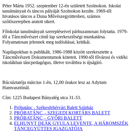
Péter Márta 1952. szeptember 12-én született Szolnokon. Iskolai
tanulmányait és táncos pályáját Szolnokon kezdte. 1969-től
hivatásos táncos a Duna Művészegyüttesben, számos
szólószerepben aratott sikert.
Főiskolai tanulmányait szerepléseivel párhuzamosan folytatta. 1979-
től a Táncművészet című lap szerkesztőségi munkatársa.
Folyamatosan jelennek meg tudósításai, kritikái.
Napilapokban is publikált, 1986-1988 között szerkesztette a
Táncművészeti Dokumentumok köteteit. 1990-től fővárosi és vidéki
iskolákban táncpedagógus, illetve továbbra is újságíró.
Búcsúztatója március 1-én, 12,00 órakor lesz az Adytum
Hamvasztónál.
Cím: 1225 Budapest Bányalég utca 31-33.
Próbatánc - Székesfehérvári Balett Színház
PRÓBATÁNC – SZEGEDI KORTÁRS BALETT
PRÓBATÁNC – GYŐRI BALETT
ELHUNYT DEÁK GYULA LEVENTE, A HÁROMSZÉK
TÁNCEGYÜTTES IGAZGATÓJA