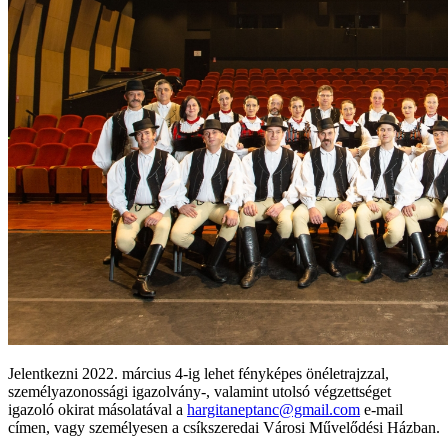
Jelentkezni 2022. március 4-ig lehet fényképes önéletrajzzal,
személyazonossági igazolvány-, valamint utolsó végzettséget
igazoló okirat másolatával a
hargitaneptanc@gmail.com
e-mail
címen, vagy személyesen a csíkszeredai Városi Művelődési Házban.