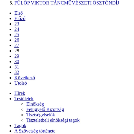
FÜLÖP VIKTOR TÁNCMŰVÉSZETI ÖSZTÖNDÍJ
Első
Előző
23
24
25
26
27
28
29
30
31
32
Következő
Utolsó
Hírek
Testületek
Elnökség
Felügyelő Bizottság
Tisztségviselők
Tiszteletbeli elnökségi tagok
Tagok
A Szövetség története