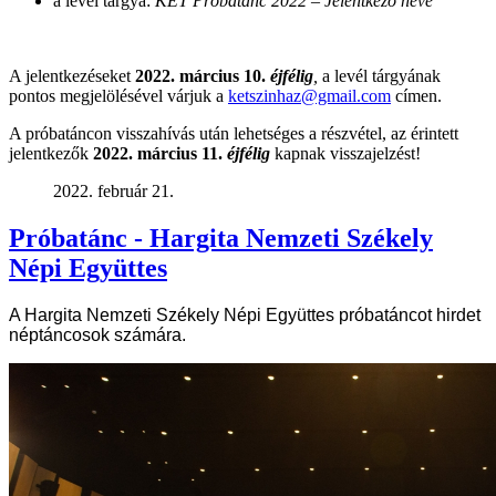
a levél tárgya:
KET Próbatánc 2022 – Jelentkező neve
A jelentkezéseket
2022. március 10.
éjfélig
,
a levél tárgyának
pontos megjelölésével várjuk a
ketszinhaz@gmail.com
címen.
A próbatáncon visszahívás után lehetséges a részvétel, az érintett
jelentkezők
2022. március 11.
éjfélig
kapnak visszajelzést!
2022. február 21.
Próbatánc - Hargita Nemzeti Székely
Népi Együttes
A Hargita Nemzeti Székely Népi Együttes próbatáncot hirdet
néptáncosok számára.