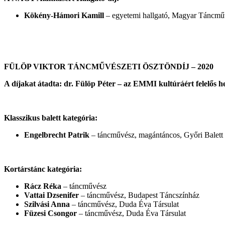
Kökény-Hámori Kamill
– egyetemi hallgató, Magyar Táncműv
FÜLÖP VIKTOR TÁNCMŰVÉSZETI ÖSZTÖNDÍJ – 2020
A díjakat átadta: dr. Fülöp Péter – az EMMI kultúráért felelős he
Klasszikus balett kategória:
Engelbrecht Patrik
– táncművész, magántáncos, Győri Balett
Kortárstánc kategória:
Rácz Réka
– táncművész
Vattai Dzsenifer
– táncművész, Budapest Táncszínház
Szilvási Anna
– táncművész, Duda Éva Társulat
Füzesi Csongor
– táncművész, Duda Éva Társulat