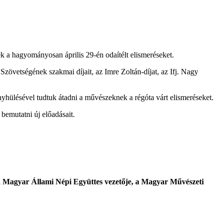
a hagyományosan április 29-én odaítélt elismeréseket.
övetségének szakmai díjait, az Imre Zoltán-díjat, az Ifj. Nagy
 enyhülésével tudtuk átadni a művészeknek a régóta várt elismeréseket.
emutatni új előadásait.
 a Magyar Állami Népi Együttes vezetője, a Magyar Művészeti