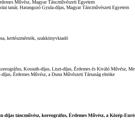
s, Érdemes Művész, Magyar Táncművészeti Egyetem
kolai tanár, Harangozó Gyula-díjas, Magyar Táncművészeti Egyetem
cosa, kertészmérnök, szakkönyvkiadó
, koreográfus, Kossuth-díjas, Liszt-díjas, Érdemes és Kiváló Művész, M
-díjas, Érdemes Művész, a Duna Művészeti Társaság elnöke
án-díjas táncművész, koreográfus, Érdemes Művész, a Közép-Európ