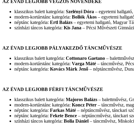
AZ ÉVAD LEGJOBB VÉGZŐS NÖVENDÉKE
klasszikus balett kategória:
Szelényi Dóra
– egyetemi hallgató
modern-kortárstánc kategória:
Bollók Ákos
– egyetemi hallga
néptánc kategória:
Ertl Balázs
– egyetemi hallgató, Magyar T
színházi táncos kategória:
Kis Jana
– Pécsi Művészeti Gimnázi
AZ ÉVAD LEGJOBB PÁLYAKEZDŐ TÁNCMŰVÉSZE
klasszikus balett kategória:
Cottonaro Gaetano
– balettművész
modern-kortárstánc kategória:
Varga Máté
– táncművész, Pécsi
néptánc kategória:
Kovács Márk Jenő
– néptáncművész, Dun
AZ ÉVAD LEGJOBB FÉRFI TÁNCMŰVÉSZE
klasszikus balett kategória:
Majoros Balázs
– balettművész, G
modern-kortárstánc kategória:
Koncz Péter
– táncművész, magá
néptánc kategória:
Farkas Máté
– néptáncművész, tánckari sz
néptánc kategória:
Fekete Bence
– néptáncművész, tánckari sz
színházi táncos kategória:
Bolla Dániel
– táncművész, Miskolci