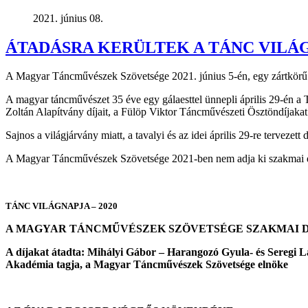
2021. június 08.
ÁTADÁSRA KERÜLTEK A TÁNC VILÁG
A Magyar Táncművészek Szövetsége 2021. június 5-én, egy zártkörű 
A magyar táncművészet 35 éve egy gálaesttel ünnepli április 29-én a
Zoltán Alapítvány díjait, a Fülöp Viktor Táncművészeti Ösztöndíjakat
Sajnos a világjárvány miatt, a tavalyi és az idei április 29-re terveze
A Magyar Táncművészek Szövetsége 2021-ben nem adja ki szakmai díja
TÁNC VILÁGNAPJA – 2020
A MAGYAR TÁNCMŰVÉSZEK SZÖVETSÉGE SZAKMAI D
A díjakat átadta: Mihályi Gábor – Harangozó Gyula- és Seregi L
Akadémia tagja, a Magyar Táncművészek Szövetsége elnöke