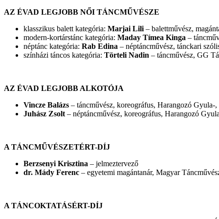
AZ ÉVAD LEGJOBB NŐI TÁNCMŰVÉSZE
klasszikus balett kategória:
Marjai Lili
– balettművész, magánt
modern-kortárstánc kategória:
Maday Tímea Kinga
– táncmű
néptánc kategória:
Rab Edina
– néptáncművész, tánckari szóli
színházi táncos kategória:
Törteli Nadin
– táncművész, GG Tá
AZ ÉVAD LEGJOBB ALKOTÓJA
Vincze Balázs
– táncművész, koreográfus, Harangozó Gyula-, I
Juhász Zsolt
– néptáncművész, koreográfus, Harangozó Gyula-
A TÁNCMŰVÉSZETÉRT-DÍJ
Berzsenyi Krisztina
– jelmeztervező
dr. Mády Ferenc
– egyetemi magántanár, Magyar Táncművés
A TÁNCOKTATÁSÉRT-DÍJ