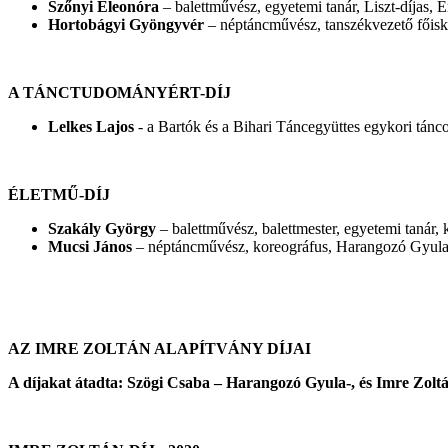
Szőnyi Eleonóra
– balettművész, egyetemi tanár, Liszt-díja
Hortobágyi Gyöngyvér
– néptáncművész, tanszékvezető főis
A TÁNCTUDOMÁNYÉRT-DÍJ
Lelkes Lajos
- a Bartók és a Bihari Táncegyüttes egykori tán
ÉLETMŰ-DÍJ
Szakály György
– balettművész, balettmester, egyetemi tanár
Mucsi János
– néptáncművész, koreográfus, Harangozó Gyula
AZ IMRE ZOLTÁN ALAPÍTVÁNY DÍJAI
A díjakat átadta: Szögi Csaba –
Harangozó Gyula-, és Imre Zolt