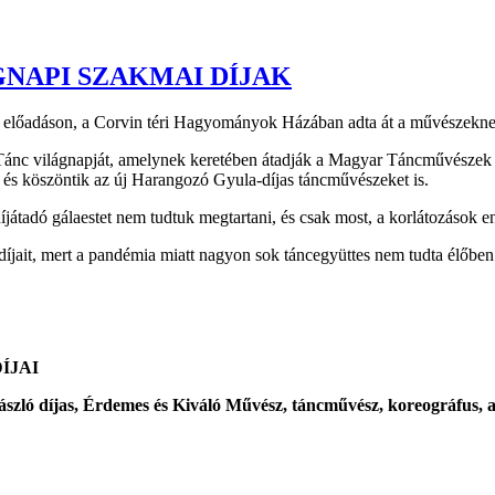
NAPI SZAKMAI DÍJAK
előadáson, a Corvin téri Hagyományok Házában adta át a művészeknek 
 Tánc világnapját, amelynek keretében átadják a Magyar Táncművészek Sz
 és köszöntik az új Harangozó Gyula-díjas táncművészeket is.
tt díjátadó gálaestet nem tudtuk megtartani, és csak most, a korlátozások
it, mert a pandémia miatt nagyon sok táncegyüttes nem tudta élőben b
ÍJAI
ászló díjas, Érdemes és Kiváló Művész, táncművész, koreográfus,