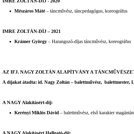
IMRE ZOLTÁN-DÍJ - 2020
Mészáros Máté
– táncművész, táncpedagógus, koreográfus
IMRE ZOLTÁN-DÍJ – 2021
Krámer György
– Harangozó-díjas táncművész, koreográfus
AZ IFJ. NAGY ZOLTÁN ALAPÍTVÁNY A TÁNCMŰVÉSZETÉ
A díjakat átadta: id. Nagy Zoltán – balettművész, balettmester,
L
A NAGY Alakításért-díj:
Kerényi
Miklós Dávid
– balettművész, első karakter magántá
A NAGY Alakításért Hallgató-díj: