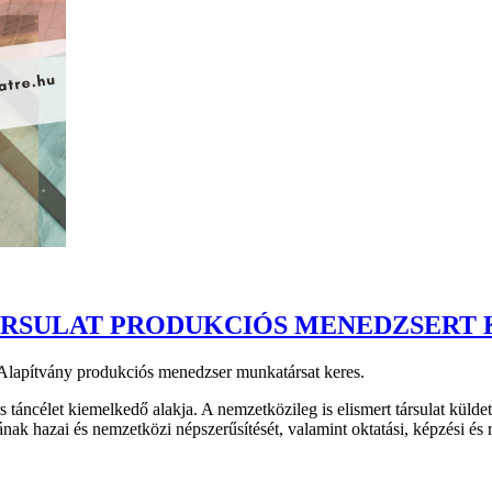
TÁRSULAT PRODUKCIÓS MENEDZSERT 
 Alapítvány produkciós menedzser munkatársat keres.
táncélet kiemelkedő alakja. A nemzetközileg is elismert társulat külde
ának hazai és nemzetközi népszerűsítését, valamint oktatási, képzési és 