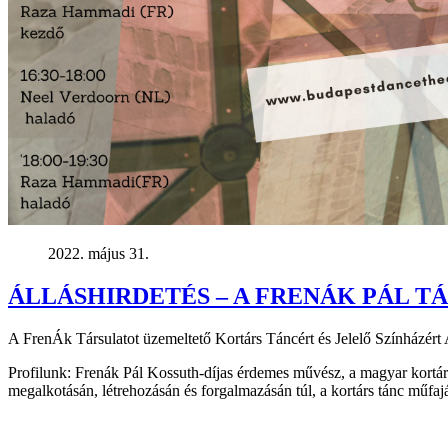
2022. május 31.
ÁLLÁSHIRDETÉS – A FRENÁK PÁL 
A FrenÁk Társulatot üzemeltető Kortárs Táncért és Jelelő Színházért
Profilunk: Frenák Pál Kossuth-díjas érdemes művész, a magyar kortárs 
megalkotásán, létrehozásán és forgalmazásán túl, a kortárs tánc műfaj