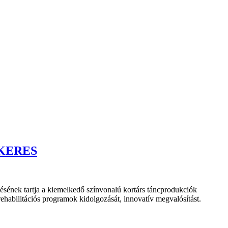
KERES
tésének tartja a kiemelkedő színvonalú kortárs táncprodukciók
rehabilitációs programok kidolgozását, innovatív megvalósítást.