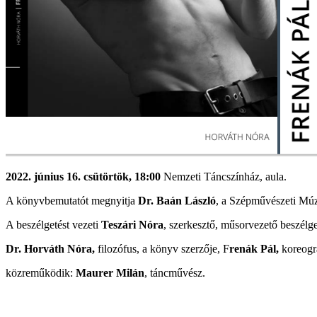
2022. június 16. csütörtök, 18:00
Nemzeti Táncszínház, aula.
A könyvbemutatót megnyitja
Dr. Baán László
, a Szépművészeti Mú
A beszélgetést vezeti
Teszári Nóra
, szerkesztő, műsorvezető beszélge
Dr. Horváth Nóra,
filozófus, a könyv szerzője, F
renák Pál,
koreogr
közreműködik:
Maurer Milán
, táncművész.