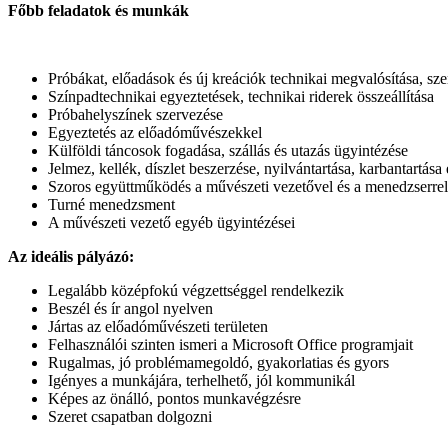
Főbb feladatok és munkák
Próbákat, előadások és új kreációk technikai megvalósítása, sz
Színpadtechnikai egyeztetések, technikai riderek összeállítása
Próbahelyszínek szervezése
Egyeztetés az előadóművészekkel
Külföldi táncosok fogadása, szállás és utazás ügyintézése
Jelmez, kellék, díszlet beszerzése, nyilvántartása, karbantartása 
Szoros együttműködés a művészeti vezetővel és a menedzserrel
Turné menedzsment
A művészeti vezető egyéb ügyintézései
Az ideális pályázó:
Legalább középfokú végzettséggel rendelkezik
Beszél és ír angol nyelven
Jártas az előadóművészeti területen
Felhasználói szinten ismeri a Microsoft Office programjait
Rugalmas, jó problémamegoldó, gyakorlatias és gyors
Igényes a munkájára, terhelhető, jól kommunikál
Képes az önálló, pontos munkavégzésre
Szeret csapatban dolgozni