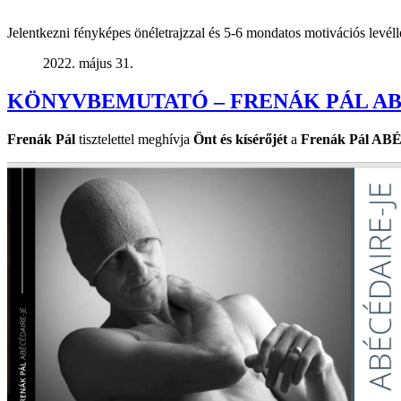
Jelentkezni fényképes önéletrajzzal és 5-6 mondatos motivációs levéll
2022. május 31.
KÖNYVBEMUTATÓ – FRENÁK PÁL AB
Frenák Pál
tisztelettel meghívja
Önt és kísérőjét
a
Frenák Pál A