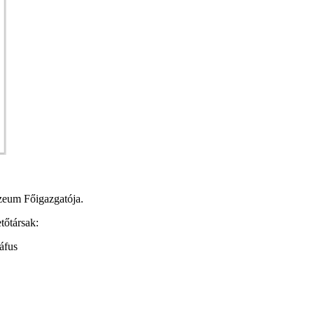
zeum Főigazgatója.
tőtársak:
áfus