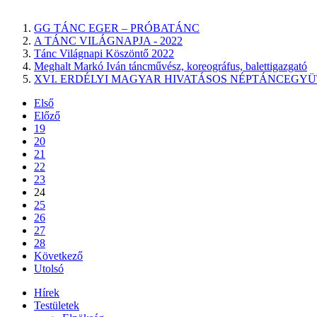
GG TÁNC EGER – PRÓBATÁNC
A TÁNC VILÁGNAPJA - 2022
Tánc Világnapi Köszöntő 2022
Meghalt Markó Iván táncművész, koreográfus, balettigazgató
XVI. ERDÉLYI MAGYAR HIVATÁSOS NÉPTÁNCEGY
Első
Előző
19
20
21
22
23
24
25
26
27
28
Következő
Utolsó
Hírek
Testületek