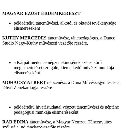
MAGYAR EZÜST ÉRDEMKERESZT
példaértékű táncművészi, alkotói és oktatói tevékenysége
elismeréseként
KUTHY MERCEDES
táncművész, táncpedagógus, a Dance
Studio Nagy-Kuthy művészeti vezetője részére,
a Kárpát-medence népzenekincsének széles körű
megismertetését szolgáló, kiemelkedő művészi munkája
elismeréseként
MOHÁCSY ALBERT
népzenész, a Duna Művészegyüttes és a
Dűvő Zenekar tagja részére
példaértékű hivatástudattal végzett táncművészi és néptánc
pedagógusi munkája elismeréseként
RAB EDINA
táncművész, a Magyar Nemzeti Táncegyüttes
szólistája, nőitánckar-vezetője részére