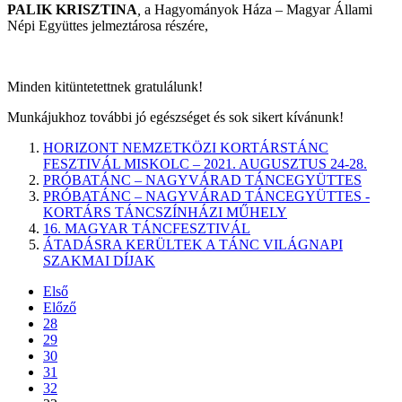
PALIK KRISZTINA
,
a Hagyományok Háza – Magyar Állami
Népi Együttes jelmeztárosa részére,
Minden kitüntetettnek gratulálunk!
Munkájukhoz további jó egészséget és sok sikert kívánunk!
HORIZONT NEMZETKÖZI KORTÁRSTÁNC
FESZTIVÁL MISKOLC – 2021. AUGUSZTUS 24-28.
PRÓBATÁNC – NAGYVÁRAD TÁNCEGYÜTTES
PRÓBATÁNC – NAGYVÁRAD TÁNCEGYÜTTES -
KORTÁRS TÁNCSZÍNHÁZI MŰHELY
16. MAGYAR TÁNCFESZTIVÁL
ÁTADÁSRA KERÜLTEK A TÁNC VILÁGNAPI
SZAKMAI DÍJAK
Első
Előző
28
29
30
31
32