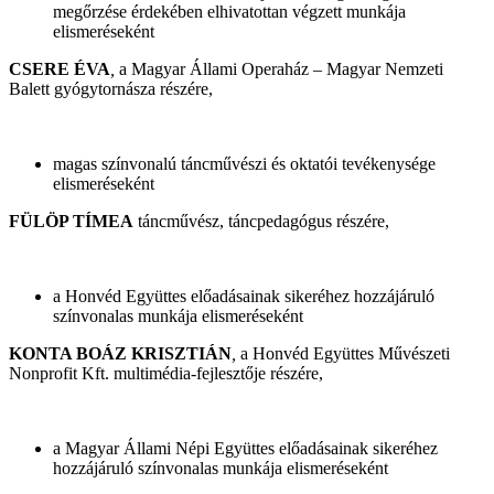
megőrzése érdekében elhivatottan végzett munkája
elismeréseként
CSERE ÉVA
,
a Magyar Állami Operaház – Magyar Nemzeti
Balett gyógytornásza részére,
magas színvonalú táncművészi és oktatói tevékenysége
elismeréseként
FÜLÖP TÍMEA
táncművész, táncpedagógus részére,
a Honvéd Együttes előadásainak sikeréhez hozzájáruló
színvonalas munkája elismeréseként
KONTA BOÁZ KRISZTIÁN
,
a Honvéd Együttes Művészeti
Nonprofit Kft. multimédia-fejlesztője részére,
a Magyar Állami Népi Együttes előadásainak sikeréhez
hozzájáruló színvonalas munkája elismeréseként