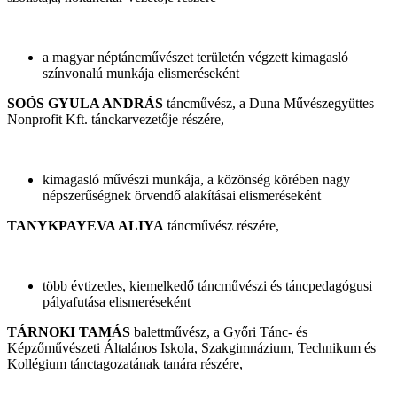
a magyar néptáncművészet területén végzett kimagasló
színvonalú munkája elismeréseként
SOÓS GYULA ANDRÁS
táncművész, a Duna Művészegyüttes
Nonprofit Kft. tánckarvezetője részére,
kimagasló művészi munkája, a közönség körében nagy
népszerűségnek örvendő alakításai elismeréseként
TANYKPAYEVA ALIYA
táncművész részére,
több évtizedes, kiemelkedő táncművészi és táncpedagógusi
pályafutása elismeréseként
TÁRNOKI TAMÁS
balettművész, a Győri Tánc- és
Képzőművészeti Általános Iskola, Szakgimnázium, Technikum és
Kollégium tánctagozatának tanára részére,