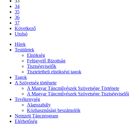
33
34
35
36
37
Következő
Utolsó
Hírek
Testületek
Elnökség
Felügyelő Bizottság
Tisztségviselők
Tiszteletbeli elnökségi tagok
Tagok
A Szövetség története
A Magyar Táncművészek Szövetsége Története
A Magyar Táncművészek Szövetsége Tisztségviselői
Tevékenység
Alapszabály
Közhasznúsági beszámolók
Nemzeti Táncprogram
Elérhetőség