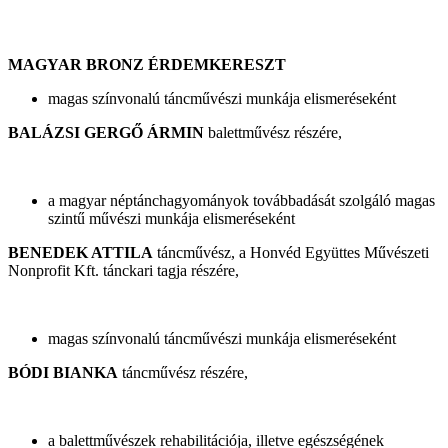
MAGYAR BRONZ ÉRDEMKERESZT
magas színvonalú táncművészi munkája elismeréseként
BALÁZSI GERGŐ ÁRMIN
balettművész részére,
a magyar néptánchagyományok továbbadását szolgáló magas
szintű művészi munkája elismeréseként
BENEDEK ATTILA
táncművész, a Honvéd Együttes Művészeti
Nonprofit Kft. tánckari tagja részére,
magas színvonalú táncművészi munkája elismeréseként
BÓDI BIANKA
táncművész részére,
a balettművészek rehabilitációja, illetve egészségének