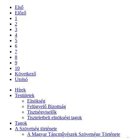
Első
Előző
1
2
3
4
5
6
7
8
9
10
Következő
Utolsó
Hírek
Testületek
Elnökség
Felügyelő Bizottság
Tisztségviselők
Tiszteletbeli elnökségi tagok
Tagok
A Szövetség története
A Magyar Táncművészek Szövetsége Története