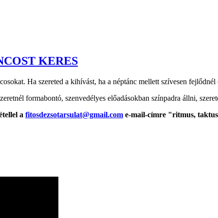
ÁNCOST KERES
táncosokat. Ha szereted a kihívást, ha a néptánc mellett szívesen fejlődné
szeretnél formabontó, szenvedélyes előadásokban színpadra állni, szerete
tellel
a
fitosdezsotarsulat@gmail.com
e-mail-címre "ritmus, taktus,