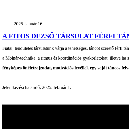
2025. január 16.
A FITOS DEZSŐ TÁRSULAT FÉRFI T
Fiatal, lendületes társulatunk várja a tehetséges, táncot szerető férfi 
a Molnár-technika, a ritmus és koordinációs gyakorlatokat, illetve ha 
fényképes önéletrajzodat, motivációs levéllel, egy saját táncos felvé
Jelentkezési határidő: 2025. február 1.