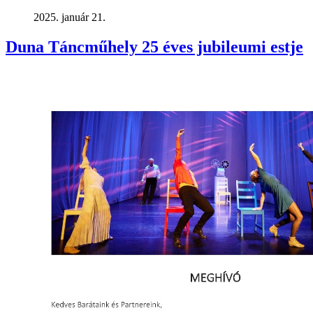
2025. január 21.
Duna Táncműhely 25 éves jubileumi estje