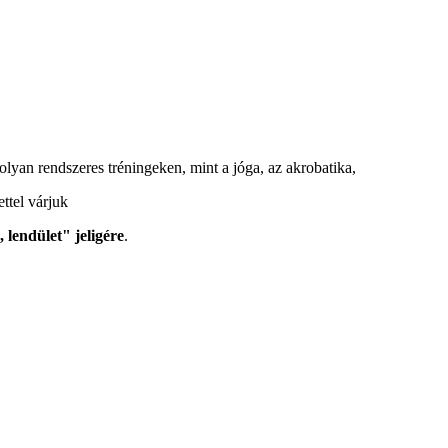
l olyan rendszeres tréningeken, mint a jóga, az akrobatika,
ttel várjuk
 lendület" jeligére
.