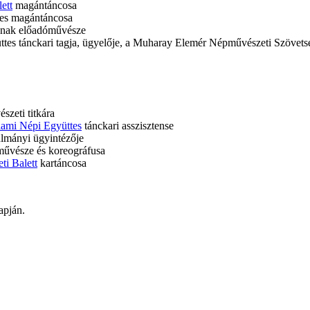
ett
magántáncosa
tes magántáncosa
nak előadóművésze
es tánckari tagja, ügyelője, a Muharay Elemér Népművészeti Szövetsé
zeti titkára
ami Népi Együttes
tánckari asszisztense
lmányi ügyintézője
művésze és koreográfusa
i Balett
kartáncosa
apján.