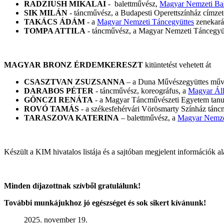
RADZIUSH MIKALAI
- balettművész,
Magyar Nemzeti Bal
SIK MILÁN
- táncművész, a Budapesti Operettszínház címze
TAKÁCS ÁDÁM
- a
Magyar Nemzeti Táncegyüttes
zenekará
TOMPA ATTILA
- táncművész, a Magyar Nemzeti Táncegyütt
MAGYAR BRONZ ÉRDEMKERESZT
kitüntetést vehetett át
CSASZTVAN ZSUZSANNA
– a Duna Művészegyüttes művés
DARABOS PÉTER
- táncművész, koreográfus, a
Magyar Áll
GÖNCZI RENÁTA
- a Magyar Táncművészeti Egyetem tanu
ROVÓ TAMÁS
- a székesfehérvári Vörösmarty Színház tánc
TARASZOVA KATERINA
– balettművész, a
Magyar Nemzet
Készült a KIM hivatalos listája és a sajtóban megjelent információk al
Minden díjazottnak szívből gratulálunk!
További munkájukhoz jó egészséget és sok sikert kívánunk!
2025. november 19.