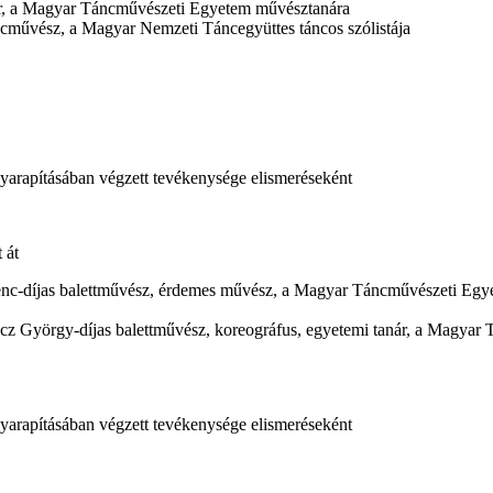
er, a Magyar Táncművészeti Egyetem művésztanára
ncművész, a Magyar Nemzeti Táncegyüttes táncos szólistája
yarapításában végzett tevékenysége elismeréseként
 át
enc-díjas balettművész, érdemes művész, a Magyar Táncművészeti Egy
cz György-díjas balettművész, koreográfus, egyetemi tanár, a Magyar
yarapításában végzett tevékenysége elismeréseként