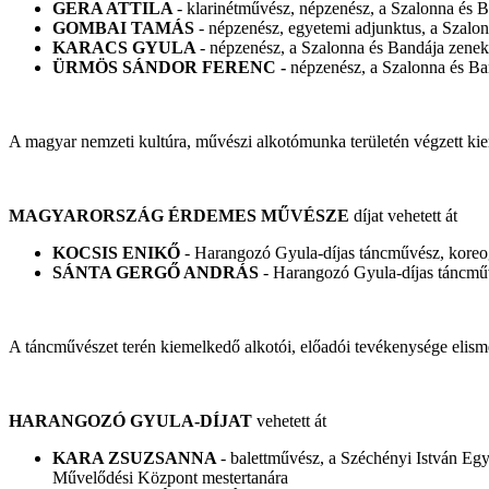
GERA ATTILA
- klarinétművész, népzenész, a Szalonna és B
GOMBAI TAMÁS
- népzenész, egyetemi adjunktus, a Szalon
KARACS GYULA
- népzenész, a Szalonna és Bandája zenek
ÜRMÖS SÁNDOR FERENC -
népzenész, a Szalonna és Ba
A magyar nemzeti kultúra, művészi alkotómunka területén végzett ki
MAGYARORSZÁG ÉRDEMES MŰVÉSZE
díjat vehetett át
KOCSIS ENIKŐ
- Harangozó Gyula-díjas táncművész, koreogr
SÁNTA GERGŐ ANDRÁS
- Harangozó Gyula-díjas táncműv
A táncművészet terén kiemelkedő alkotói, előadói tevékenysége elism
HARANGOZÓ GYULA-DÍJAT
vehetett át
KARA ZSUZSANNA
- balettművész, a Széchényi István E
Művelődési Központ mestertanára