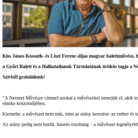
Kiss János Kossuth- és Liszt Ferenc-díjas magyar balettművész, 
a Győri Balett és a Halhatatlanok Társulatának örökös tagja a 
Szívből gratulálunk!
“A Nemzet Művésze címmel azokat a művészeket ismerjük el, akik tehe
elnöke köszöntőjében.
Kiemelte: a művészet nem más, mint az arány keresése: az ember és ter
Az arány pedig nem korlát, hanem összhang – a művészet legmélyebb tö