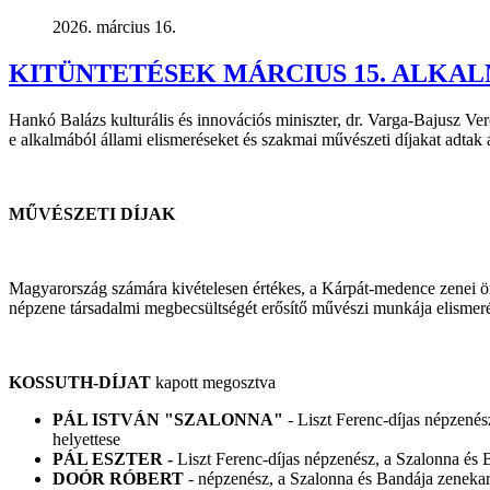
2026. március 16.
KITÜNTETÉSEK MÁRCIUS 15. ALKA
Hankó Balázs kulturális és innovációs miniszter, dr. Varga-Bajusz Veron
e alkalmából állami elismeréseket és szakmai művészeti díjakat adtak 
MŰVÉSZETI DÍJAK
Magyarország számára kivételesen értékes, a Kárpát-medence zenei örö
népzene társadalmi megbecsültségét erősítő művészi munkája elismer
KOSSUTH-DÍJAT
kapott megosztva
PÁL ISTVÁN "SZALONNA"
- Liszt Ferenc-díjas népzené
helyettese
PÁL ESZTER -
Liszt Ferenc-díjas népzenész, a Szalonna és 
DOÓR RÓBERT
- népzenész, a Szalonna és Bandája zenekar