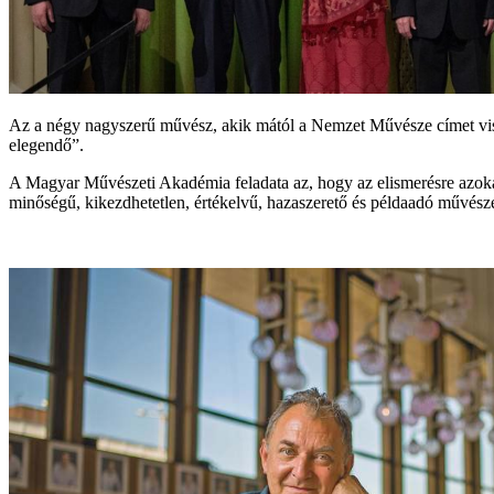
Az a négy nagyszerű művész, akik mától a Nemzet Művésze címet visel
elegendő”.
A Magyar Művészeti Akadémia feladata az, hogy az elismerésre azokat 
minőségű, kikezdhetetlen, értékelvű, hazaszerető és példaadó művészet