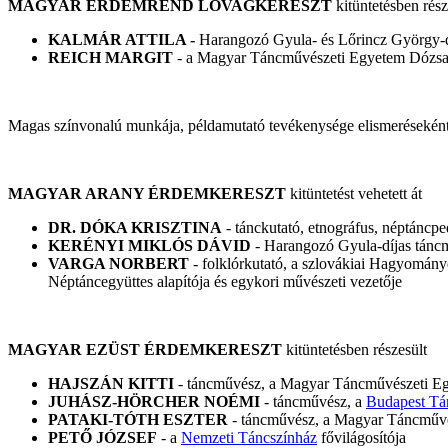
MAGYAR ÉRDEMREND LOVAGKERESZT
kitüntetésben rész
KALMÁR ATTILA -
Harangozó Gyula- és Lőrincz György-d
REICH MARGIT
- a Magyar Táncművészeti Egyetem Dózsa I
Magas színvonalú munkája, példamutató tevékenysége elismerésekén
MAGYAR ARANY ÉRDEMKERESZT
kitüntetést vehetett át
DR. DÓKA KRISZTINA
- tánckutató, etnográfus, néptánc
KERÉNYI MIKLÓS DÁVID
- Harangozó Gyula-díjas tánc
VARGA NORBERT
- folklórkutató, a szlovákiai Hagyomán
Néptáncegyüttes alapítója és egykori művészeti vezetője
MAGYAR EZÜST ÉRDEMKERESZT
kitüntetésben részesült
HAJSZÁN KITTI
- táncművész, a Magyar Táncművészeti E
JUHÁSZ-HÖRCHER NOÉMI
- táncművész, a
Budapest Tá
PATAKI-TÓTH ESZTER
- táncművész, a Magyar Táncművés
PETŐ JÓZSEF
- a
Nemzeti Táncszínház
fővilágosítója