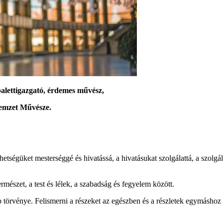
balettigazgató, érdemes művész,
Nemzet Művésze.
tségüket mesterséggé és hivatássá, a hivatásukat szolgálattá, a szolg
mészet, a test és lélek, a szabadság és fegyelem között.
rvénye. Felismerni a részeket az egészben és a részletek egymáshoz va