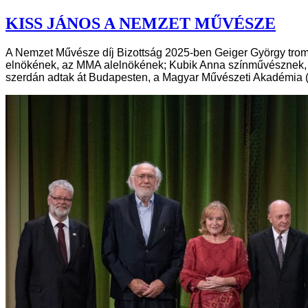
KISS JÁNOS A NEMZET MŰVÉSZE
A Nemzet Művésze díj Bizottság 2025-ben Geiger György trom
elnökének, az MMA alelnökének; Kubik Anna színművésznek, a
szerdán adtak át Budapesten, a Magyar Művészeti Akadémia 