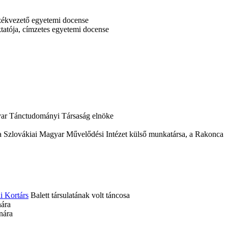
zékvezető egyetemi docense
atója, címzetes egyetemi docense
yar Tánctudományi Társaság elnöke
a Szlovákiai Magyar Művelődési Intézet külső munkatársa, a Rakonca
i Kortárs
Balett társulatának volt táncosa
ára
nára