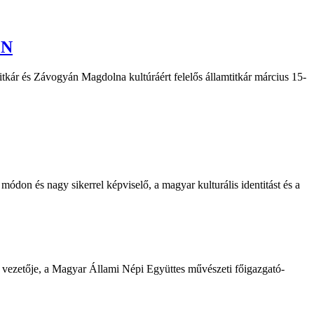
ÉN
mtitkár és Závogyán Magdolna kultúráért felelős államtitkár március 15-
don és nagy sikerrel képviselő, a magyar kulturális identitást és a
i vezetője, a Magyar Állami Népi Együttes művészeti főigazgató-