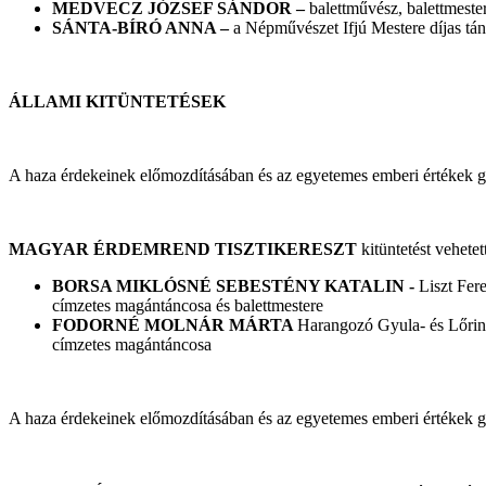
MEDVECZ JÓZSEF SÁNDOR –
balettművész, balettmest
SÁNTA-BÍRÓ ANNA –
a Népművészet Ifjú Mestere díjas tá
ÁLLAMI KITÜNTETÉSEK
A haza érdekeinek előmozdításában és az egyetemes emberi értékek g
MAGYAR ÉRDEMREND TISZTIKERESZT
kitüntetést vehetett
BORSA MIKLÓSNÉ SEBESTÉNY KATALIN -
Liszt Fer
címzetes magántáncosa és balettmestere
FODORNÉ MOLNÁR MÁRTA
Harangozó Gyula- és Lőrin
címzetes magántáncosa
A haza érdekeinek előmozdításában és az egyetemes emberi értékek g