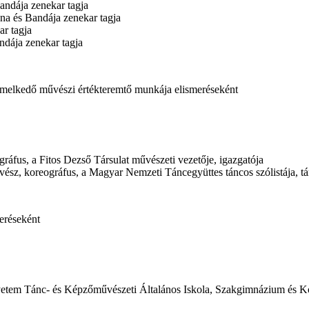
andája zenekar tagja
na és Bandája zenekar tagja
ar tagja
ndája zenekar tagja
emelkedő művészi értékteremtő munkája elismeréseként
áfus, a Fitos Dezső Társulat művészeti vezetője, igazgatója
ész, koreográfus, a Magyar Nemzeti Táncegyüttes táncos szólistája, t
eréseként
gyetem Tánc- és Képzőművészeti Általános Iskola, Szakgimnázium és K