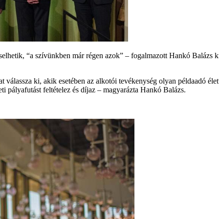
hetik, “a szívünkben már régen azok” – fogalmazott Hankó Balázs kult
válassza ki, akik esetében az alkotói tevékenység olyan példaadó élet
i pályafutást feltételez és díjaz – magyarázta Hankó Balázs.