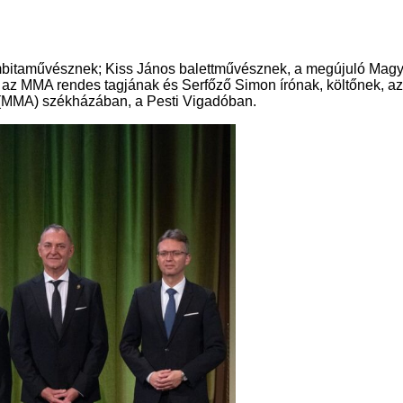
bitaművésznek; Kiss János balettművésznek, a megújuló Magya
z MMA rendes tagjának és Serfőző Simon írónak, költőnek, az 
(MMA) székházában, a Pesti Vigadóban.