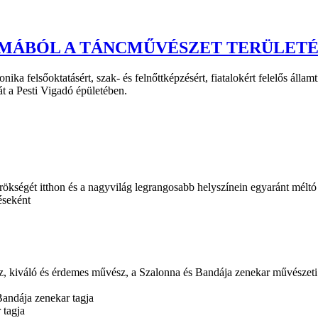
LMÁBÓL A TÁNCMŰVÉSZET TERÜLET
ika felsőoktatásért, szak- és felnőttképzésért, fiatalokért felelős álla
át a Pesti Vigadó épületében.
kségét itthon és a nagyvilág legrangosabb helyszínein egyaránt méltó mó
éseként
sz, kiváló és érdemes művész, a Szalonna és Bandája zenekar művészet
Bandája zenekar tagja
 tagja