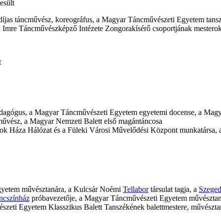
esült
íjas táncművész, koreográfus, a Magyar Táncművészeti Egyetem tans
mre Táncművészképző Intézete Zongorakísérő csoportjának mesterokt
t
pedagógus, a Magyar Táncművészeti Egyetem egyetemi docense, a Mag
művész, a Magyar Nemzeti Balett első magántáncosa
yok Háza Hálózat és a Füleki Városi Művelődési Központ munkatársa, 
gyetem művésztanára, a Kulcsár Noémi
Tellabor
társulat tagja, a
Szeged
ncszínház
próbavezetője, a Magyar Táncművészeti Egyetem művésztan
zeti Egyetem Klasszikus Balett Tanszékének balettmestere, művészta