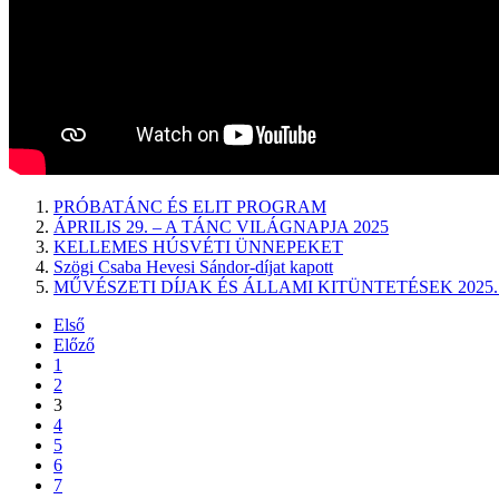
PRÓBATÁNC ÉS ELIT PROGRAM
ÁPRILIS 29. – A TÁNC VILÁGNAPJA 2025
KELLEMES HÚSVÉTI ÜNNEPEKET
Szögi Csaba Hevesi Sándor-díjat kapott
MŰVÉSZETI DÍJAK ÉS ÁLLAMI KITÜNTETÉSEK 2025
Első
Előző
1
2
3
4
5
6
7