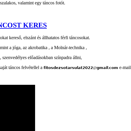
szalakos, valamint egy táncos fotót.
ÁNCOST KERES
okat kereső, elszánt és állhatatos férfi táncosokat.
mint a jóga, az akrobatika , a Molnár-technika ,
ó, szenvedélyes előadásokban színpadra állni,
aját táncos felvétellel a
e-mail-
𝗳𝗶𝘁𝗼𝘀𝗱𝗲𝘇𝘀𝗼𝘁𝗮𝗿𝘀𝘂𝗹𝗮𝘁𝟮𝟬𝟮𝟮@𝗴𝗺𝗮𝗶𝗹.𝗰𝗼𝗺