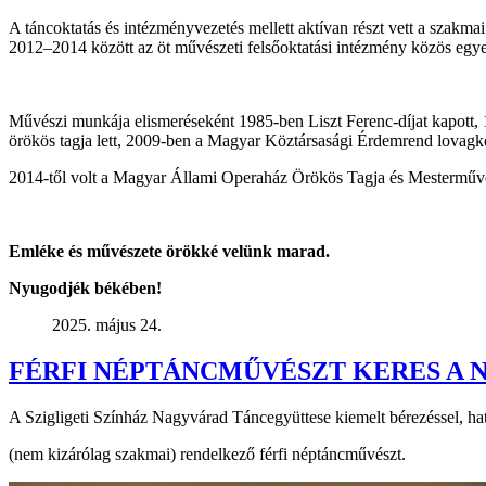
A táncoktatás és intézményvezetés mellett aktívan részt vett a szak
2012–2014 között az öt művészeti felsőoktatási intézmény közös egye
Művészi munkája elismeréseként 1985-ben Liszt Ferenc-díjat kapott, 
örökös tagja lett, 2009-ben a Magyar Köztársasági Érdemrend lovagke
2014-től volt a Magyar Állami Operaház Örökös Tagja és Mesterműv
Emléke és művészete örökké velünk marad.
Nyugodjék békében!
2025. május 24.
FÉRFI NÉPTÁNCMŰVÉSZT KERES A
A Szigligeti Színház Nagyvárad Táncegyüttese kiemelt bérezéssel, hatá
(nem kizárólag szakmai) rendelkező férfi néptáncművészt.