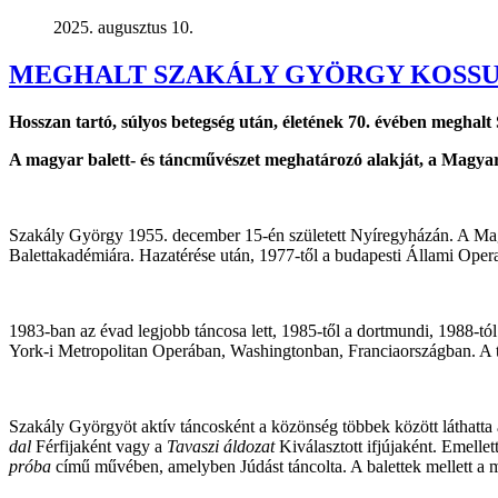
2025. augusztus 10.
MEGHALT SZAKÁLY GYÖRGY KOSSU
Hosszan tartó, súlyos betegség után, életének 70. évében megha
A magyar balett- és táncművészet meghatározó alakját, a Magyar
Szakály György 1955. december 15-én született Nyíregyházán. A Magya
Balettakadémiára. Hazatérése után, 1977-től a budapesti Állami Opera
1983-ban az évad legjobb táncosa lett, 1985-től a dortmundi, 1988-tól
York-i Metropolitan Operában, Washingtonban, Franciaországban. A teh
Szakály Györgyöt aktív táncosként a közönség többek között láthatta 
dal
Férfijaként vagy a
Tavaszi áldozat
Kiválasztott ifjújaként. Emelle
próba
című művében, amelyben Júdást táncolta. A balettek mellett a m