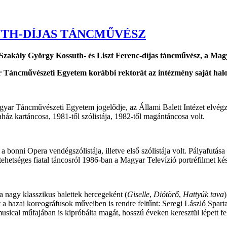
TH-DÍJAS TÁNCMŰVÉSZ
lt Szakály György Kossuth- és Liszt Ferenc-díjas táncművész, a Ma
 Táncművészeti Egyetem korábbi rektorát az intézmény saját halot
r Táncművészeti Egyetem jogelődje, az Állami Balett Intézet elvégzése
ház kartáncosa, 1981-től szólistája, 1982-től magántáncosa volt.
 a bonni Opera vendégszólistája, illetve első szólistája volt. Pályafut
etséges fiatal táncosról 1986-ban a Magyar Televízió portréfilmet kész
a nagy klasszikus balettek hercegeként (
Giselle
,
Diótörő
,
Hattyúk tava
tt a hazai koreográfusok műveiben is rendre feltűnt: Seregi László Spar
usical műfajában is kipróbálta magát, hosszú éveken keresztül lépett fe