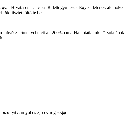
agyar Hivatásos Tánc- és Balettegyüttesek Egyesületének alelnöke,
ki tisztét töltötte be.
ó művészi címet vehetett át. 2003-ban a Halhatatlanok Társulatának
ki.
 bizonyítvánnyal és 3,5 év régiséggel