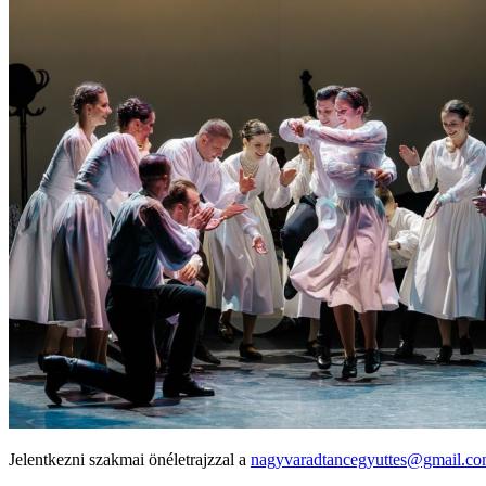
Jelentkezni szakmai önéletrajzzal a
nagyvaradtancegyuttes@gmail.
co