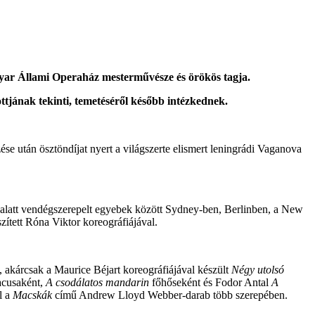
gyar Állami Operaház mesterművésze és örökös tagja.
tjának tekinti, temetéséről később intézkednek.
 után ösztöndíjat nyert a világszerte elismert leningrádi Vaganova
ása alatt vendégszerepelt egyebek között Sydney-ben, Berlinben, a New
ített Róna Viktor koreográfiájával.
), akárcsak a Maurice Béjart koreográfiájával készült
Négy utolsó
tacusaként,
A csodálatos mandarin
főhőseként és Fodor Antal
A
l a
Macskák
című Andrew Lloyd Webber-darab több szerepében.