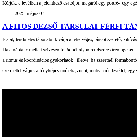
Kérjük, a levélben a jelentkező csatoljon magáról egy portré-, egy egé
2025. május 07.
A FITOS DEZSŐ TÁRSULAT FÉRFI T
Fiatal, lendületes társulatunk várja a tehetséges, táncot szerető, kihívás
Ha a néptánc mellett szívesen fejlődnél olyan rendszeres tréningeken, 
a ritmus és koordinációs gyakorlatok , illetve, ha szeretnél formabont
szeretettel várjuk a fényképes önéletrajzodat, motivációs levéllel, egy s