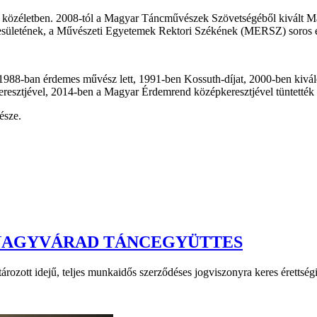
mai közéletben. 2008-tól a Magyar Táncművészek Szövetségéből kivált M
sületének, a Művészeti Egyetemek Rektori Székének (MERSZ) soros elnö
1988-ban érdemes művész lett, 1991-ben Kossuth-díjat, 2000-ben kivál
resztjével, 2014-ben a Magyar Érdemrend középkeresztjével tüntették 
észe.
 NAGYVÁRAD TÁNCEGYÜTTES
rozott idejű, teljes munkaidős szerződéses jogviszonyra keres érettségi