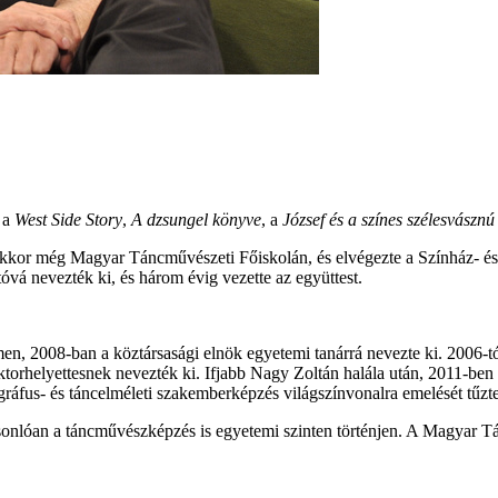
, a
West Side Story
,
A dzsungel könyve
, a
József és a színes szélesvászn
 akkor még Magyar Táncművészeti Főiskolán, és elvégezte a Színház- é
óvá nevezték ki, és három évig vezette az együttest.
emen, 2008-ban a köztársasági elnök egyetemi tanárrá nevezte ki. 2006
torhelyettesnek nevezték ki. Ifjabb Nagy Zoltán halála után, 2011-ben el
ráfus- és táncelméleti szakemberképzés világszínvonalra emelését tűzte
asonlóan a táncművészképzés is egyetemi szinten történjen. A Magyar 