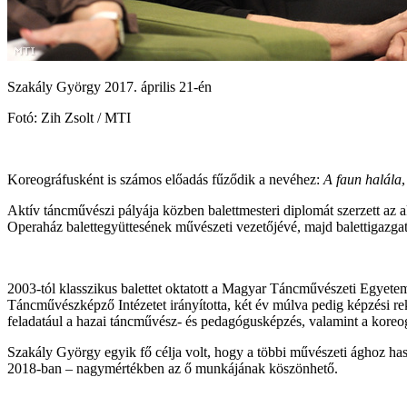
Szakály György 2017. április 21-én
Fotó: Zih Zsolt / MTI
Koreográfusként is számos előadás fűződik a nevéhez:
A faun halála
Aktív táncművészi pályája közben balettmesteri diplomát szerzett az
Operaház balettegyüttesének művészeti vezetőjévé, majd balettigazgat
2003-tól klasszikus balettet oktatott a Magyar Táncművészeti Egyet
Táncművészképző Intézetet irányította, két év múlva pedig képzési rek
feladatául a hazai táncművész- és pedagógusképzés, valamint a koreog
Szakály György egyik fő célja volt, hogy a többi művészeti ághoz h
2018-ban – nagymértékben az ő munkájának köszönhető.