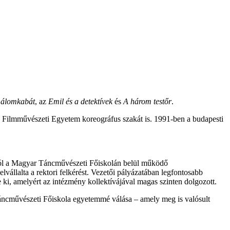
ú álomkabát
, az
Emil és a detektívek
és
A három testőr
.
s Filmművészeti Egyetem koreográfus szakát is. 1991-ben a budapesti
-tól a Magyar Táncművészeti Főiskolán belül működő
vállalta a rektori felkérést. Vezetői pályázatában legfontosabb
 ki, amelyért az intézmény kollektívájával magas szinten dolgozott.
Táncművészeti Főiskola egyetemmé válása – amely meg is valósult