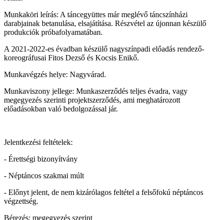
Munkaköri leírás: A táncegyüttes már meglévő táncszínházi
darabjainak betanulása, elsajátítása. Részvétel az újonnan készülő
produkciók próbafolyamatában.
A 2021-2022-es évadban készülő nagyszínpadi előadás rendező-
koreográfusai Fitos Dezső és Kocsis Enikő.
Munkavégzés helye: Nagyvárad.
Munkaviszony jellege: Munkaszerződés teljes évadra, vagy
megegyezés szerinti projektszerződés, ami meghatározott
előadásokban való bedolgozással jár.
Jelentkezési feltételek:
- Érettségi bizonyítvány
- Néptáncos szakmai múlt
- Előnyt jelent, de nem kizárólagos feltétel a felsőfokú néptáncos
végzettség.
Bérezés: megegyezés szerint