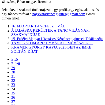
41 szám., Bihar megye, Románia
Jelentkezni szakmai önéletrajzzal, egy profil-,egy egész alakos, és
egy táncos fotóval a
nagyvaradtancegyuttes@gmail.com
e-mail
címen lehet.
16. MAGYAR TÁNCFESZTIVÁL
ÁTADÁSRA KERÜLTEK A TÁNC VILÁGNAPI
SZAKMAI DÍJAK
15. Erdélyi Magyar Hivatásos Néptáncegyüttesek Találkozója
TÁMOGATOM A NAGYVÁRADI MŰVÉSZEKET
KRÁMER GYÖRGY KAPJA 2021-BEN AZ IMRE
ZOLTÁN-DÍJAT
Első
Előző
29
30
31
32
33
34
35
36
37