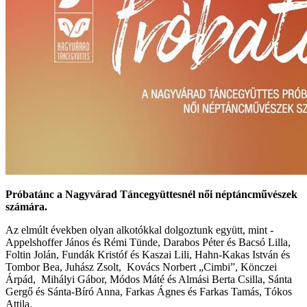
Próbatánc a Nagyvárad Táncegyüttesnél női néptáncművészek
számára.
Az elmúlt években olyan alkotókkal dolgoztunk együtt, mint -
Appelshoffer János és Rémi Tünde, Darabos Péter és Bacsó Lilla,
Foltin Jolán, Fundák Kristóf és Kaszai Lili, Hahn-Kakas István és
Tombor Bea, Juhász Zsolt, Kovács Norbert „Cimbi”, Könczei
Árpád, Mihályi Gábor, Módos Máté és Almási Berta Csilla, Sánta
Gergő és Sánta-Bíró Anna, Farkas Ágnes és Farkas Tamás, Tókos
Attila.