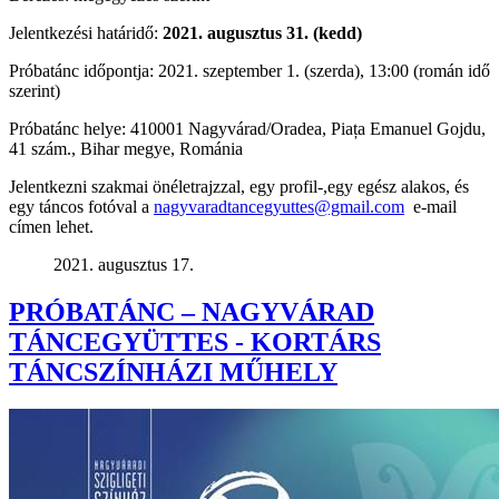
Jelentkezési határidő:
2021. augusztus 31. (kedd)
Próbatánc időpontja: 2021. szeptember 1. (szerda), 13:00 (román idő
szerint)
Próbatánc helye: 410001 Nagyvárad/Oradea, Piața Emanuel Gojdu,
41 szám., Bihar megye, Románia
Jelentkezni szakmai önéletrajzzal, egy profil-,egy egész alakos, és
egy táncos fotóval a
nagyvaradtancegyuttes@gmail.com
e-mail
címen lehet.
2021. augusztus 17.
PRÓBATÁNC – NAGYVÁRAD
TÁNCEGYÜTTES - KORTÁRS
TÁNCSZÍNHÁZI MŰHELY