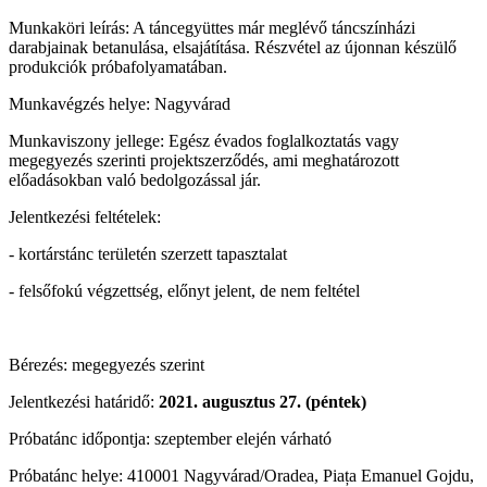
Munkaköri leírás: A táncegyüttes már meglévő táncszínházi
darabjainak betanulása, elsajátítása. Részvétel az újonnan készülő
produkciók próbafolyamatában.
Munkavégzés helye: Nagyvárad
Munkaviszony jellege: Egész évados foglalkoztatás vagy
megegyezés szerinti projektszerződés, ami meghatározott
előadásokban való bedolgozással jár.
Jelentkezési feltételek:
- kortárstánc területén szerzett tapasztalat
- felsőfokú végzettség, előnyt jelent, de nem feltétel
Bérezés: megegyezés szerint
Jelentkezési határidő:
2021. augusztus 27. (péntek)
Próbatánc időpontja: szeptember elején várható
Próbatánc helye: 410001 Nagyvárad/Oradea, Piața Emanuel Gojdu,