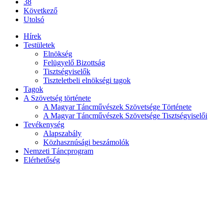
38
Következő
Utolsó
Hírek
Testületek
Elnökség
Felügyelő Bizottság
Tisztségviselők
Tiszteletbeli elnökségi tagok
Tagok
A Szövetség története
A Magyar Táncművészek Szövetsége Története
A Magyar Táncművészek Szövetsége Tisztségviselői
Tevékenység
Alapszabály
Közhasznúsági beszámolók
Nemzeti Táncprogram
Elérhetőség