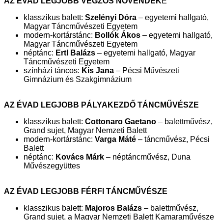
AZ ÉVAD LEGJOBB VÉGZŐS NÖVENDÉK
E
klasszikus balett:
Szelényi Dóra
– egyetemi hallgató,
Magyar Táncművészeti Egyetem
modern-kortárstánc:
Bollók Ákos
– egyetemi hallgató,
Magyar Táncművészeti Egyetem
néptánc:
Ertl Balázs
– egyetemi hallgató, Magyar
Táncművészeti Egyetem
színházi táncos:
Kis Jana
– Pécsi Művészeti
Gimnázium és Szakgimnázium
AZ ÉVAD LEGJOBB PÁLYAKEZDŐ TÁNCMŰVÉSZE
klasszikus balett:
Cottonaro Gaetano
– balettművész,
Grand sujet, Magyar Nemzeti Balett
modern-kortárstánc:
Varga Máté
– táncművész, Pécsi
Balett
néptánc:
Kovács Márk
– néptáncművész, Duna
Művészegyüttes
AZ ÉVAD LEGJOBB FÉRFI TÁNCMŰVÉSZE
klasszikus balett:
Majoros Balázs
– balettművész,
Grand sujet, a Magyar Nemzeti Balett Kamaraművésze