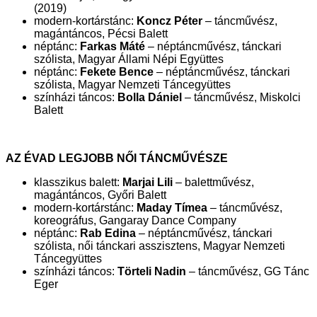
(2019)
modern-kortárstánc:
Koncz Péter
– táncművész,
magántáncos, Pécsi Balett
néptánc:
Farkas Máté
– néptáncművész, tánckari
szólista, Magyar Állami Népi Együttes
néptánc:
Fekete Bence
– néptáncművész, tánckari
szólista, Magyar Nemzeti Táncegyüttes
színházi táncos:
Bolla Dániel
– táncművész, Miskolci
Balett
AZ ÉVAD LEGJOBB NŐI TÁNCMŰVÉSZE
klasszikus balett:
Marjai Lili
– balettművész,
magántáncos, Győri Balett
modern-kortárstánc:
Maday Tímea
– táncművész,
koreográfus, Gangaray Dance Company
néptánc:
Rab Edina
– néptáncművész, tánckari
szólista, női tánckari asszisztens, Magyar Nemzeti
Táncegyüttes
színházi táncos:
Törteli Nadin
– táncművész, GG Tánc
Eger