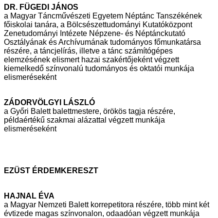
DR. FÜGEDI JÁNOS
a Magyar Táncművészeti Egyetem Néptánc Tanszékének
főiskolai tanára, a
Bölcsészettudományi Kutatóközpont
Zenetudományi Intézete Népzene- és
Néptánckutató
Osztályának és Archívumának tudományos főmunkatársa
részére, a táncjelírás, illetve a tánc számítógépes
elemzésének elismert hazai
szakértőjeként végzett
kiemelkedő színvonalú tudományos és oktatói munkája
elismeréseként
ZÁDORVÖLGYI LÁSZLÓ
a Győri Balett balettmestere, örökös tagja részére,
példaértékű szakmai
alázattal végzett munkája
elismeréseként
EZÜST ÉRDEMKERESZT
HAJNAL ÉVA
a Magyar Nemzeti Balett korrepetitora részére, több mint két
évtizede magas
színvonalon, odaadóan végzett munkája