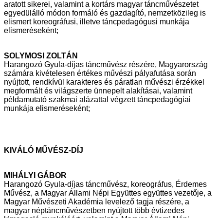
aratott sikerei,
valamint a kortárs magyar táncművészetet
egyedülálló módon formáló és
gazdagító, nemzetközileg is
elismert koreográfusi, illetve táncpedagógusi
munkája
elismeréseként;
SOLYMOSI ZOLTÁN
Harangozó Gyula-díjas táncművész részére, Magyarország
számára
kivételesen értékes művészi pályafutása során
nyújtott, rendkívül karakteres
és páratlan művészi érzékkel
megformált és világszerte ünnepelt alakításai,
valamint
példamutató szakmai alázattal végzett táncpedagógiai
munkája
elismeréseként;
KIVÁLÓ MŰVÉSZ-DÍJ
MIHÁLYI GÁBOR
Harangozó Gyula-díjas táncművész, koreográfus, Érdemes
Művész, a Magyar
Állami Népi Együttes együttes vezetője, a
Magyar Művészeti Akadémia
levelező tagja részére, a
magyar néptáncművészetben nyújtott több évtizedes