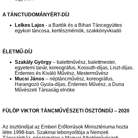
A TÁNCTUDOMÁNYÉRT-DÍJ
Lelkes Lajos
- a Bartók és a Bihari Táncegyüttes
egykori táncosa, kertészmérnök, szakkönyvkiadó
ÉLETMŰ-DÍJ
Szakály György
– balettművész, balettmester,
egyetemi tanár, koreográfus, Kossuth-díjas, Liszt-díjas,
Érdemes és Kiváló Művész, Mesterművész
Mucsi János
– néptáncművész, koreográfus,
Harangozó Gyula-díjas, Érdemes Művész, a Duna
Művészeti Társaság elnöke
FÜLÖP VIKTOR TÁNCMŰVÉSZETI ÖSZTÖNDÍJ – 2020
Az ösztöndíjat az Emberi Erőforrások Minisztériuma hozta
létre 1998-ban. Szakmai lebonyolítója a Nemzeti
Táncszínház, pénzügyileg a Magyar Alkotóművészeti