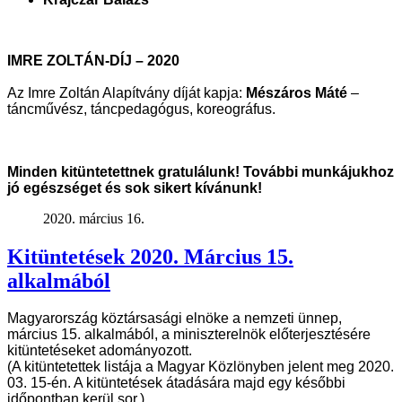
IMRE ZOLTÁN-DÍJ – 2020
Az Imre Zoltán Alapítvány díját kapja:
Mészáros Máté
–
táncművész, táncpedagógus, koreográfus
.
Minden kitüntetettnek gratulálunk! További munkájukhoz
jó egészséget és sok sikert kívánunk!
2020. március 16.
Kitüntetések 2020. Március 15.
alkalmából
Magyarország köztársasági elnöke a nemzeti ünnep,
március 15. alkalmából, a
miniszterelnök előterjesztésére
kitüntetéseket adományozott.
(A kitüntetettek listája a Magyar Közlönyben jelent meg 2020.
03. 15-én. A
kitüntetések átadására majd egy későbbi
időpontban kerül sor.)