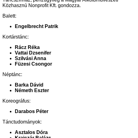
Közhasznú Nonprofit Kft. gondozza.
Balett:
Engelbrecht Patrik
Kortárstánc:
Rácz Réka
Vattai Dzsenifer
Szilvási Anna
Füzesi Csongor
Néptánc:
Barka Dávid
Németh Eszter
Koreográfus:
Darabos Péter
Tánctudományok:
Asztalos Dóra
Krajczár Balázs