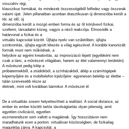
visszahív régi,
klasszikus formákat, és mindezek összességéből felfedez vagy összerak
valami újat. Jelen pillanatban azonban drasztikusan új dimenzióba került a
tér, az idő; új
dimenzióba került a mozgó emberi forma és az őt körülvevő fizikai,
szellemi, társadalmi közeg, vagyis a néző reakciója. Elmosódik a
határvonal a fizikai és a
virtuális kapcsolat között. Újfajta nyelv van születőben, újfajta
szinkronitás, újfajta együtt létezés a világ egészével. A korábbi kanonizált
formák most nem működnek, a
helyükre az egyéni kreativitás, az improvizáció lépett (egyébként nem
csak a tánc, a művészet világában, hanem az élet valamennyi területén).
A művészet pedig kilép a
próbatermekből, a stúdiókból, a színházakból, átlép a számítógépek
képernyőjére és a mobiltelefon kijelzőjére: egyenesen belelép az életbe –
talán szervesebb része az
életnek, mint volt korábban bármikor. A művészet él.
De a virtualitás sosem helyettesítheti a realitást. A social distance, az
ember és ember közötti tartós távolságtartás olyan jelenség, amit
egyetlen civilizáció, egyetlen
eszmerendszer sem vallott a magáénak. Így hosszútávon nem
maradhatunk ezen a ponton: virtuálisan közösségben, de fizikailag
magunkba zárva. A kapcsolat, a