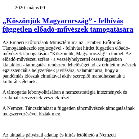
2020. május 09.
„Köszönjük Magyarország” - felhívás
független előadó-művészek támogatására
Az Emberi Erőforrások Minisztériuma az - Emberi Erőforrás
Támogatáskezelő segítségével - felhívást hirdet független előadó-
művészek támogatására "Köszönjük, Magyarország!" címmel. Az
előadó-művészeti szféra - a veszélyhelyzettel összefüggésben
kialakított - támogatási rendszere lehetőséget ad az érintett művészek
egzisztenciális helyzetének javítására, valamint arra, hogy a
pandémiás időszak elmúltával aktív szereplői maradhassanak a
kulturális életnek.
A támogatás lebonyolításában a nemzetstratégia intézmények és
szakmai szervezetek vesznek részt.
A Nemzeti Táncszínházat a független táncművészek támogatásának
megszervezésével bízták meg.
Az aktuális pályázati adatlap és kiírás letölthető a Nemzeti