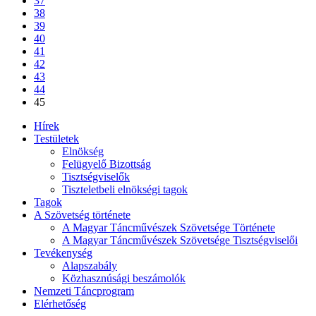
37
38
39
40
41
42
43
44
45
Hírek
Testületek
Elnökség
Felügyelő Bizottság
Tisztségviselők
Tiszteletbeli elnökségi tagok
Tagok
A Szövetség története
A Magyar Táncművészek Szövetsége Története
A Magyar Táncművészek Szövetsége Tisztségviselői
Tevékenység
Alapszabály
Közhasznúsági beszámolók
Nemzeti Táncprogram
Elérhetőség