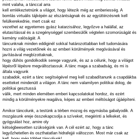
mint valaha, a tánccal arra
kell emlékeztetnünk a világot, hogy létezik még az emberiesség. A
bomlás virtuális tájképén az elszántságnak és az együttérzésnek kell
felülkerekednie, mert csak ez
vezethet az egyetemes gyász katarzisához, legyőzve a halállal, az
elutasítással és a szegénységgel szembesülők végtelen szomorúságát és
kemény valóságát. A
táncunknak minden eddiginél sokkal határozottabban kell tudomására
hozni a világ vezetőinek és az emberi körülmények megóvásával és
javításával megbízottaknak,
hogy dühös gondolkodók serege vagyunk, és az a célunk, hogy a világot
lépésről lépésre megváltoztassuk. A tánc maga a szabadság, és mi is
általa vagyunk
szabadok, ezért a tánc segítségével meg kell szabadítanunk a csapdákba
esetteket mindenütt a világon. A tánc nem valamilyen politikai dolog, de
politikai gesztussá
válik, mert minden elemében emberi kapcsolatokat hordoz, és ezért
mindig a körülményekre reagálva, képes az emberi méltóságot újjáépíteni.
Amikor táncolunk, a testünk a térben mozog és egymásba gabalyodik. A
mozgásunk ereje összekapcsolja a szíveket, megérinti a lelkeket, és
gyógyulást hoz, amire oly
kétségbeesetten szükségünk van. A cél ezért az, hogy a tánc
legyőzhetetlen és oszthatatlan hidrafejjé változzon. Most már csak az
kell, hogy még többet táncoljunk!