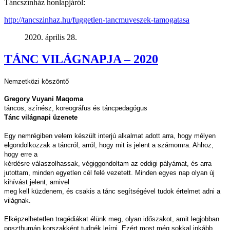
Táncszínház honlapjáról:
http://tancszinhaz.hu/fuggetlen-tancmuveszek-tamogatasa
2020. április 28.
TÁNC VILÁGNAPJA – 2020
Nemzetközi köszöntő
Gregory Vuyani Maqoma
táncos, színész, koreográfus és táncpedagógus
Tánc világnapi üzenete
Egy nemrégiben velem készült interjú alkalmat adott arra, hogy mélyen
elgondolkozzak a táncról, arról, hogy mit is jelent a számomra. Ahhoz,
hogy erre a
kérdésre válaszolhassak, végiggondoltam az eddigi pályámat, és arra
jutottam, minden egyetlen cél felé vezetett. Minden egyes nap olyan új
kihívást jelent, amivel
meg kell küzdenem, és csakis a tánc segítségével tudok értelmet adni a
világnak.
Elképzelhetetlen tragédiákat élünk meg, olyan időszakot, amit legjobban
poszthumán korszakként tudnék leírni. Ezért most még sokkal inkább,