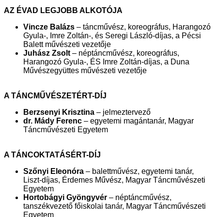
AZ ÉVAD LEGJOBB ALKOTÓJA
Vincze Balázs
– táncművész, koreográfus, Harangozó
Gyula-, Imre Zoltán-, és Seregi László-díjas, a Pécsi
Balett művészeti vezetője
Juhász Zsolt
– néptáncművész, koreográfus,
Harangozó Gyula-, ÉS Imre Zoltán-díjas, a Duna
Művészegyüttes művészeti vezetője
A TÁNCMŰVÉSZETÉRT-DÍJ
Berzsenyi Krisztina
– jelmeztervező
dr. Mády Ferenc
– egyetemi magántanár, Magyar
Táncművészeti Egyetem
A TÁNCOKTATÁSÉRT-DÍJ
Szőnyi Eleonóra
– balettművész, egyetemi tanár,
Liszt-díjas, Érdemes Művész, Magyar Táncművészeti
Egyetem
Hortobágyi Gyöngyvér
– néptáncművész,
tanszékvezető főiskolai tanár, Magyar Táncművészeti
Egyetem