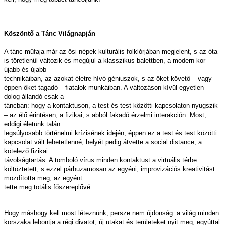
Köszöntő a Tánc Világnapján
A tánc műfaja már az ősi népek kulturális folklórjában megjelent, s az óta
is töretlenül változik és megújul a klasszikus balettben, a modern kor
újabb és újabb
technikáiban, az azokat életre hívó géniuszok, s az őket követő – vagy
éppen őket tagadó – fiatalok munkáiban. A változáson kívül egyetlen
dolog állandó csak a
táncban: hogy a kontaktuson, a test és test közötti kapcsolaton nyugszik
– az élő érintésen, a fizikai, s abból fakadó érzelmi interakción. Most,
eddigi életünk talán
legsúlyosabb történelmi krízisének idején, éppen ez a test és test közötti
kapcsolat vált lehetetlenné, helyét pedig átvette a social distance, a
kötelező fizikai
távolságtartás. A tomboló vírus minden kontaktust a virtuális térbe
költöztetett, s ezzel párhuzamosan az egyéni, improvizációs kreativitást
mozdította meg, az egyént
tette meg totális főszereplővé.
Hogy máshogy kell most léteznünk, persze nem újdonság: a világ minden
korszaka lebontja a régi divatot, új utakat és területeket nyit meg, egyúttal