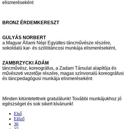
elismeréseként
BRONZ ÉRDEMKERESZT
GULYÁS NORBERT
a Magyar Állami Népi Együttes táncművésze részére,
sokoldalú kar- és
szólótáncosi munkája elismeréseként,
ZAMBRZYCKI ÁDÁM
táncművész, koreográfus, a Zadam Társulat alapítója és
művészeti vezetője
részére, magas színvonalú koreográfusi
és táncpedagógusi munkája
elismeréseként
Minden kitüntetettnek gratulálunk! További munkájukhoz jó
egészséget és sok sikert
kívánunk!
Első
Előző
36