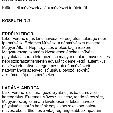
Kitüntetett művészek a táncművészet területéről:
KOSSUTH-DÍJ
ERDÉLYI TIBOR
Erkel Ferenc-díjas táncművész, koreográfus, fafaragó népi
iparművész,
Érdemes Művész, a népművészet mestere, a
Magyar Állami Népi Együttes
örökös tagja részére,
Magyarország számára kivételesen értékes művészi
pályafutása során létrehozott, a magyar néptáncművészet és
népi szobrászat
területén egyaránt kiemelkedő, autentikus
művészi életműve, a legnemesebb
népművészeti
hagyományokat egyedi stílusával ötvöző, sokrétű
alkotómunkája elismeréseként;
LADÁNYI ANDREA
Liszt Ferenc- és Harangozó Gyula-díjas balettművész,
koreográfus, Érdemes
Művész, színész, rendező részére,
Magyarország számára kivételesen
értékes művészi
pályafutása során hazánk egyik korszakalkotó balett-
művészeként itthon és a világ legrangosabb színpadain