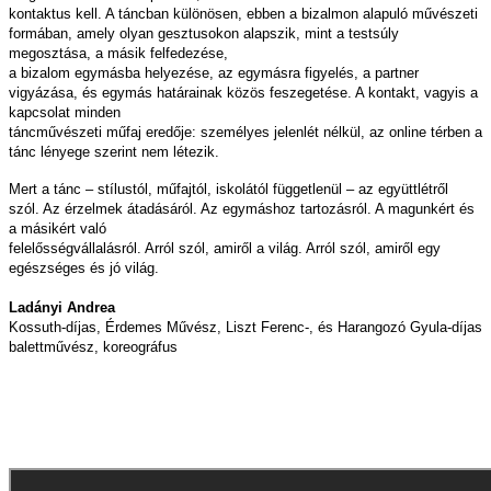
kontaktus kell. A táncban különösen, ebben a bizalmon alapuló művészeti
formában, amely olyan gesztusokon alapszik, mint a testsúly
megosztása, a másik felfedezése,
a bizalom egymásba helyezése, az egymásra figyelés, a partner
vigyázása, és egymás határainak közös feszegetése. A kontakt, vagyis a
kapcsolat minden
táncművészeti műfaj eredője: személyes jelenlét nélkül, az online térben a
tánc lényege szerint nem létezik.
Mert a tánc – stílustól, műfajtól, iskolától függetlenül – az együttlétről
szól. Az érzelmek átadásáról. Az egymáshoz tartozásról. A magunkért és
a másikért való
felelősségvállalásról. Arról szól, amiről a világ. Arról szól, amiről egy
egészséges és jó világ.
Ladányi Andrea
Kossuth-díjas, Érdemes Művész, Liszt Ferenc-, és Harangozó Gyula-díjas
balettművész, koreográfus