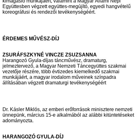
kimagasló munkájáért, valamint a Magyar Állami Népi
Együttesben végzett
együttes-megújító, egyedi hangvételű
koreográfusi és rendezői
tevékenységéért.
ÉRDEMES MŰVÉSZ-DÍJ
ZSURÁFSZKYNÉ VINCZE ZSUZSANNA
Harangozó Gyula-díjas táncművész, dramaturg,
jelmeztervező, a Magyar
Nemzeti Táncegyüttes szakmai
vezetője részére, több évtizedes kiemelkedő
szakmai
munkájáért, a magyar irodalom műveinek színpadra
állításában
végzett dramaturgi tevékenységéért
Dr. Kásler Miklós, az emberi erőforrások minisztere nemzeti
ünnepünk, március 15-e
alkalmából az alábbi kitüntetéseket
adományozta.
HARANGOZÓ GYULA-DÍJ