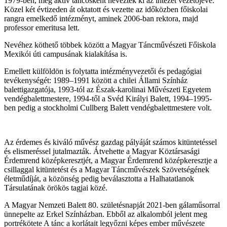
1979-ben, még aktív táncosként nevezték ki az intézet vezetőjévé.
Közel két évtizeden át oktatott és vezette az időközben főiskolai
rangra emelkedő intézményt, aminek 2006-ban rektora, majd
professor emeritusa lett.
Nevéhez köthető többek között a Magyar Táncművészeti Főiskola
Mexikói úti campusának kialakítása is.
Emellett külföldön is folytatta intézményvezetői és pedagógiai
tevékenységét: 1989–1991 között a chilei Állami Színház
balettigazgatója, 1993-tól az Észak-karolinai Művészeti Egyetem
vendégbalettmestere, 1994-től a Svéd Királyi Balett, 1994–1995-
ben pedig a stockholmi Cullberg Balett vendégbalettmestere volt.
Az érdemes és kiváló művész gazdag pályáját számos kitüntetéssel
és elismeréssel jutalmazták. Átvehette a Magyar Köztársasági
Érdemrend középkeresztjét, a Magyar Érdemrend középkeresztje a
csillaggal kitüntetést és a Magyar Táncművészek Szövetségének
életműdíját, a közönség pedig beválasztotta a Halhatatlanok
Társulatának örökös tagjai közé.
A Magyar Nemzeti Balett 80. születésnapját 2021-ben gálaműsorral
ünnepelte az Erkel Színházban. Ebből az alkalomból jelent meg
portrékötete A tánc a korlátait legyőzni képes ember művészete