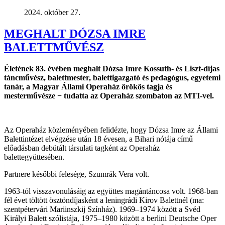
2024. október 27.
MEGHALT DÓZSA IMRE
BALETTMŰVÉSZ
Életének 83. évében meghalt Dózsa Imre Kossuth- és Liszt-díjas
táncművész, balettmester, balettigazgató és pedagógus, egyetemi
tanár, a Magyar Állami Operaház örökös tagja és
mesterművésze − tudatta az Operaház szombaton az MTI-vel.
Az Operaház közleményében felidézte, hogy Dózsa Imre az Állami
Balettintézet elvégzése után 18 évesen, a Bihari nótája című
előadásban debütált társulati tagként az Operaház
balettegyüttesében.
Partnere későbbi felesége, Szumrák Vera volt.
1963-tól visszavonulásáig az együttes magántáncosa volt. 1968-ban
fél évet töltött ösztöndíjasként a leningrádi Kirov Balettnél (ma:
szentpétervári Mariinszkij Színház). 1969–1974 között a Svéd
Királyi Balett szólistája, 1975–1980 között a berlini Deutsche Oper