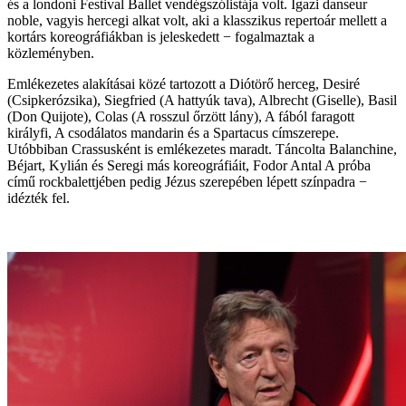
és a londoni Festival Ballet vendégszólistája volt. Igazi danseur
noble, vagyis hercegi alkat volt, aki a klasszikus repertoár mellett a
kortárs koreográfiákban is jeleskedett − fogalmaztak a
közleményben.
Emlékezetes alakításai közé tartozott a Diótörő herceg, Desiré
(Csipkerózsika), Siegfried (A hattyúk tava), Albrecht (Giselle), Basil
(Don Quijote), Colas (A rosszul őrzött lány), A fából faragott
királyfi, A csodálatos mandarin és a Spartacus címszerepe.
Utóbbiban Crassusként is emlékezetes maradt. Táncolta Balanchine,
Béjart, Kylián és Seregi más koreográfiáit, Fodor Antal A próba
című rockbalettjében pedig Jézus szerepében lépett színpadra −
idézték fel.