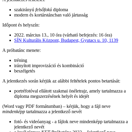
szakirányú
felsőfokú
diploma
modern és kortárstáncban való jártasság
Időpont és helyszín:
2022. március 13., 10 óra (várható befejezés: 16 óra)
SÍN Kulturális Központ, Budapest, Gyutacs u. 10, 1139
A próbatánc menete:
tréning
irányított improvizáció és kombináció
beszélgetés
A jelentkezés során kérjük az alábbi feltételek pontos betartását:
portréfotóval ellátott szakmai önéletrajz, amely tartalmazza a
diploma megszerzésének helyét és idejét
(Word vagy PDF formátumban) – kérjük, hogy a fájl neve
mindenképp
tartalmazza a jelentkező nevét
fotó- és videóanyag - a fájlok neve mindenképp tartalmazza a
jelentkező nevét