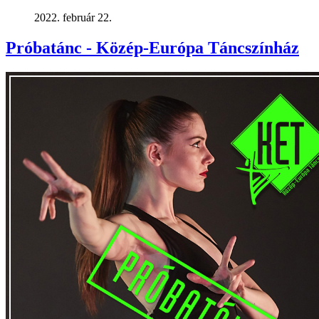
2022. február 22.
Próbatánc - Közép-Európa Táncszínház