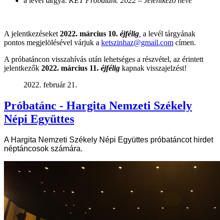
a levél tárgya:
KET Próbatánc 2022 – Jelentkező neve
A jelentkezéseket
2022. március 10.
éjfélig
,
a levél tárgyának
pontos megjelölésével várjuk a
ketszinhaz@gmail.com
címen.
A próbatáncon visszahívás után lehetséges a részvétel, az érintett
jelentkezők
2022. március 11.
éjfélig
kapnak visszajelzést!
2022. február 21.
Próbatánc - Hargita Nemzeti Székely
Népi Együttes
A Hargita Nemzeti Székely Népi Együttes próbatáncot hirdet
néptáncosok számára.