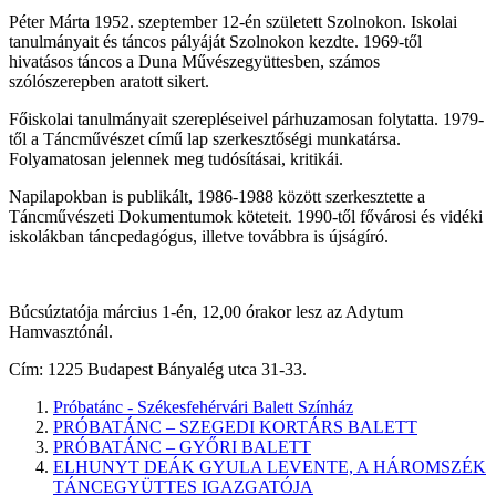
Péter Márta 1952. szeptember 12-én született Szolnokon. Iskolai
tanulmányait és táncos pályáját Szolnokon kezdte. 1969-től
hivatásos táncos a Duna Művészegyüttesben, számos
szólószerepben aratott sikert.
Főiskolai tanulmányait szerepléseivel párhuzamosan folytatta. 1979-
től a Táncművészet című lap szerkesztőségi munkatársa.
Folyamatosan jelennek meg tudósításai, kritikái.
Napilapokban is publikált, 1986-1988 között szerkesztette a
Táncművészeti Dokumentumok köteteit. 1990-től fővárosi és vidéki
iskolákban táncpedagógus, illetve továbbra is újságíró.
Búcsúztatója március 1-én, 12,00 órakor lesz az Adytum
Hamvasztónál.
Cím: 1225 Budapest Bányalég utca 31-33.
Próbatánc - Székesfehérvári Balett Színház
PRÓBATÁNC – SZEGEDI KORTÁRS BALETT
PRÓBATÁNC – GYŐRI BALETT
ELHUNYT DEÁK GYULA LEVENTE, A HÁROMSZÉK
TÁNCEGYÜTTES IGAZGATÓJA