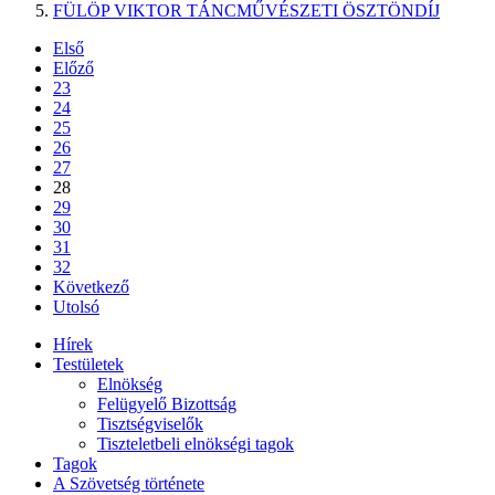
FÜLÖP VIKTOR TÁNCMŰVÉSZETI ÖSZTÖNDÍJ
Első
Előző
23
24
25
26
27
28
29
30
31
32
Következő
Utolsó
Hírek
Testületek
Elnökség
Felügyelő Bizottság
Tisztségviselők
Tiszteletbeli elnökségi tagok
Tagok
A Szövetség története