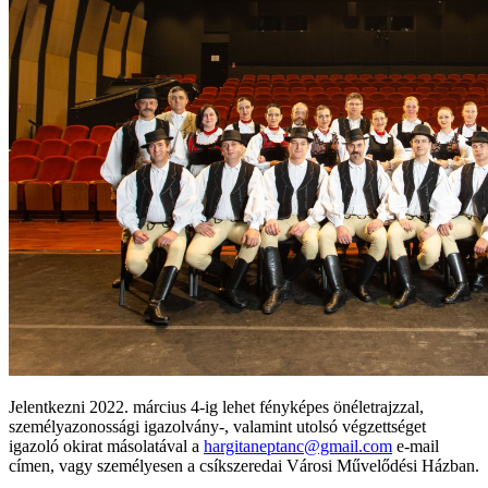
Jelentkezni 2022. március 4-ig lehet fényképes önéletrajzzal,
személyazonossági igazolvány-, valamint utolsó végzettséget
igazoló okirat másolatával a
hargitaneptanc@gmail.com
e-mail
címen, vagy személyesen a csíkszeredai Városi Művelődési Házban.