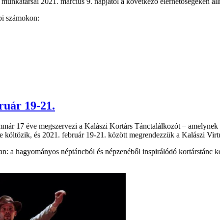
unkatársai 2021. március 9. napjától a következő elérhetőségeken áll
bi számokon:
ruár 19-21.
r 17 éve megszervezi a Kalászi Kortárs Tánctalálkozót – amelynek 202
költözik, és 2021. február 19-21. között megrendezzük a Kalászi Virtu
atlan: a hagyományos néptáncból és népzenéből inspirálódó kortárstánc