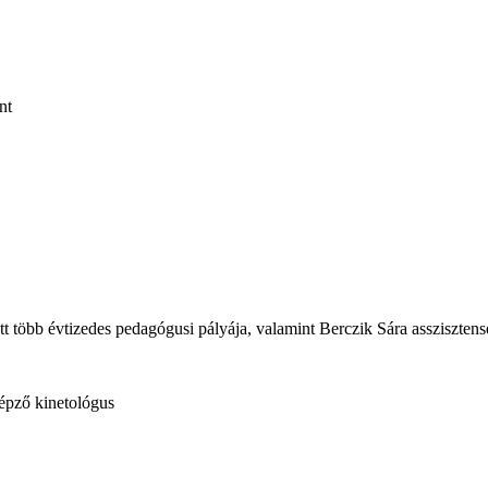
nt
tt több évtizedes pedagógusi pályája, valamint Berczik Sára assziszte
épző kinetológus