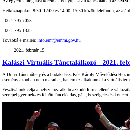
Az egyedi támogatási kérelmek benyújtásával kapcsolatban az EMMI m
Hétköznapokon 8:30–12:00 és 14:00–15:30 között telefonon, az aláb
- 06 1 795 7058
- 06 1 795 1335
Továbbá e-mailen:
info.emt@emmi.gov.hu
2021. február 15.
Kalászi Virtuális Tánctalálkozó - 2021. feb
A Duna Táncműhely és a budakalászi Kós Károly Művelődési Ház immá
esemény azonban nem marad el, hanem ez alkalommal a virtuális térbe 
Fesztiválunk célja a helyzethez alkalmazkodó forma ellenére változ
szerepel gyermek- és felnőtt táncelőadás, gála, beszélgetés és koncert.