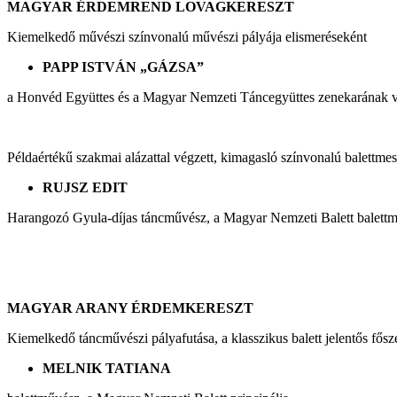
MAGYAR ÉRDEMREND LOVAGKERESZT
Kiemelkedő művészi színvonalú művészi pályája elismeréseként
PAPP ISTVÁN „GÁZSA”
a Honvéd Együttes és a Magyar Nemzeti Táncegyüttes zenekarának v
Példaértékű szakmai alázattal végzett, kimagasló színvonalú balettmes
RUJSZ EDIT
Harangozó Gyula-díjas táncművész, a Magyar Nemzeti Balett balettme
MAGYAR ARANY ÉRDEMKERESZT
Kiemelkedő táncművészi pályafutása, a klasszikus balett jelentős fősze
MELNIK TATIANA