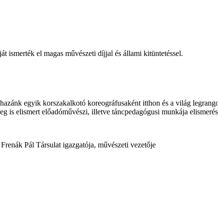
 ismerték el magas művészeti díjjal és állami kitüntetéssel.
azánk egyik korszakalkotó koreográfusaként itthon és a világ legrangos
g is elismert előadóművészi, illetve táncpedagógusi munkája elismeré
renák Pál Társulat igazgatója, művészeti vezetője