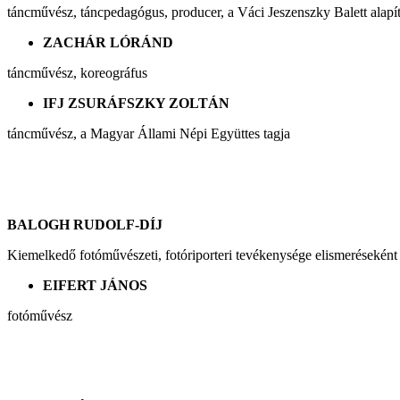
táncművész, táncpedagógus, producer, a Váci Jeszenszky Balett alapít
ZACHÁR LÓRÁND
táncművész, koreográfus
IFJ ZSURÁFSZKY ZOLTÁN
táncművész, a Magyar Állami Népi Együttes tagja
BALOGH RUDOLF-DÍJ
Kiemelkedő fotóművészeti, fotóriporteri tevékenysége elismerésekén
EIFERT JÁNOS
fotóművész