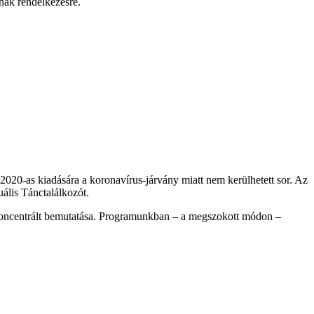
nak rendelkezésre.
0-as kiadására a koronavírus-járvány miatt nem kerülhetett sor. Az
ális Tánctalálkozót.
 koncentrált bemutatása. Programunkban – a megszokott módon –