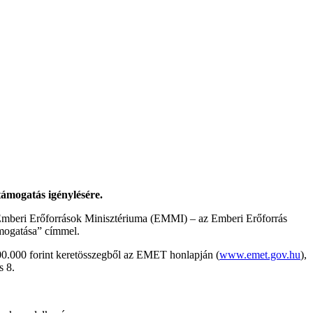
támogatás igénylésére.
z Emberi Erőforrások Minisztériuma (EMMI) – az Emberi Erőforrás
ámogatása” címmel.
00.000 forint keretösszegből az EMET honlapján (
www.emet.gov.hu
),
s 8.