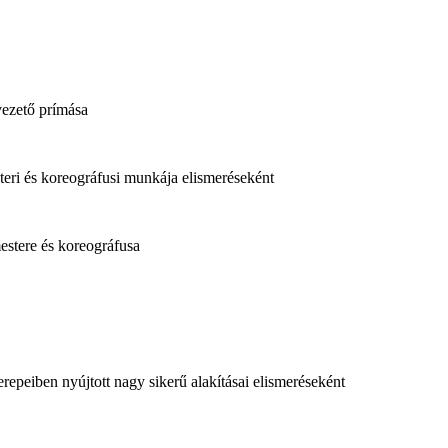
ezető prímása
teri és koreográfusi munkája elismeréseként
stere és koreográfusa
repeiben nyújtott nagy sikerű alakításai elismeréseként