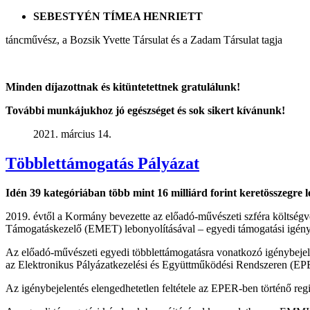
SEBESTYÉN TÍMEA HENRIETT
táncművész, a Bozsik Yvette Társulat és a Zadam Társulat tagja
Minden díjazottnak és kitüntetettnek gratulálunk!
További munkájukhoz jó egészséget és sok sikert kívánunk!
2021. március 14.
Többlettámogatás Pályázat
Idén 39 kategóriában több mint 16 milliárd forint keretösszegre 
2019. évtől a Kormány bevezette az előadó-művészeti szféra költségv
Támogatáskezelő (EMET) lebonyolításával – egyedi támogatási igénye
Az előadó-művészeti egyedi többlettámogatásra vonatkozó igénybejel
az Elektronikus Pályázatkezelési és Együttműködési Rendszeren (EPER)
Az igénybejelentés elengedhetetlen feltétele az EPER-ben történő regi