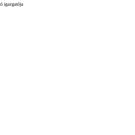
ó igazgatója
t