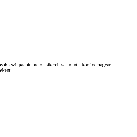
abb színpadain aratott sikerei, valamint a kortárs magyar
seként