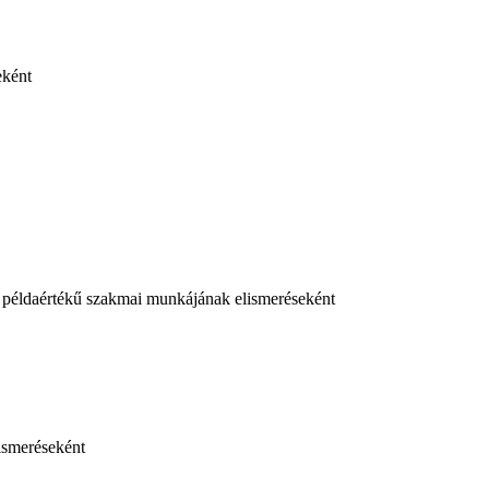
eként
 példaértékű szakmai munkájának elismeréseként
ismeréseként