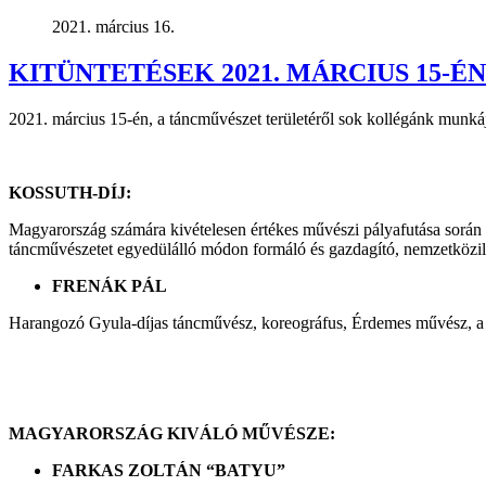
2021. március 16.
KITÜNTETÉSEK 2021. MÁRCIUS 15-ÉN
2021. március 15-én, a táncművészet területéről sok kollégánk munkáját
KOSSUTH-DÍJ:
Magyarország számára kivételesen értékes művészi pályafutása során h
táncművészetet egyedülálló módon formáló és gazdagító, nemzetközile
FRENÁK PÁL
Harangozó Gyula-díjas táncművész, koreográfus, Érdemes művész, a F
MAGYARORSZÁG KIVÁLÓ MŰVÉSZE:
FARKAS ZOLTÁN “BATYU”