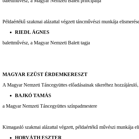
balettművész, a Magyar Nemzeti Balett principálja
Példaértékű szakmai alázattal végzett táncművészi munkája elismerés
RIEDL ÁGNES
balettművész, a Magyar Nemzeti Balett tagja
MAGYAR EZÜST ÉRDEMKERESZT
A Magyar Nemzeti Táncegyüttes előadásainak sikeréhez hozzájáruló,
BAJKÓ TAMÁS
a Magyar Nemzeti Táncegyüttes színpadmestere
Kimagasló szakmai alázattal végzett, példaértékű művészi munkája el
HORVÁTH ESZTER