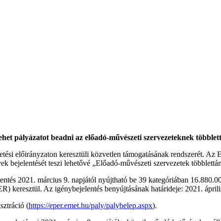
lehet pályázatot beadni az előadó-művészeti szervezeteknek többlet
etési előirányzaton keresztüli közvetlen támogatásának rendszerét. A
k bejelentését teszi lehetővé „Előadó-művészeti szervezetek többlett
entés 2021. március 9. napjától nyújtható be 39 kategóriában 16.880.0
 keresztül. Az igénybejelentés benyújtásának határideje: 2021. áprili
sztráció (
https://eper.emet.hu/paly/palybelep.aspx
).