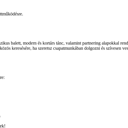
üttműködésre.
szikus balett, modern és kortárs tánc, valamint partnering alapokkal ren
k közös keresésére, ha szeretsz csapatmunkában dolgozni és szívesen ve
re:
)
ek!