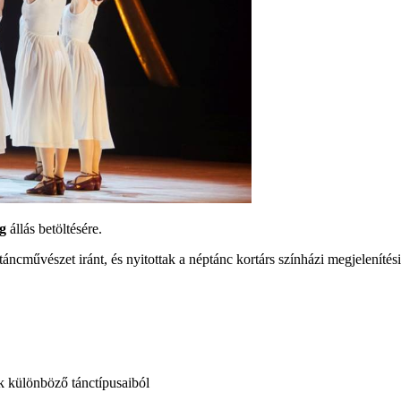
ag
állás betöltésére.
táncművészet iránt, és nyitottak a néptánc kortárs színházi megjelenítési 
k különböző tánctípusaiból