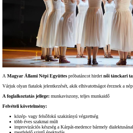
A
Magyar Állami Népi Együttes
próbatáncot hirdet
női tánckari t
Várjuk olyan fiatalok jelentkezését, akik elhivatottságot éreznek a nép
A foglalkoztatás jellege:
munkaviszony, teljes munkaidő
Felvételi követelmény:
közép- vagy felsőfokú szakirányú végzettség
több éves szakmai múlt
improvizációs készség a Kárpát-medence bármely dialektusána
megfelelő szintű énektudás