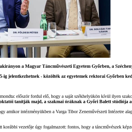
tt szakirányon a Magyar Táncművészeti Egyetem Győrben, a Széchen
5-ig jelentkezhetnek - közölték az egyetemek rektorai Győrben ke
dta: először fordul elő, hogy a saját székhelyükön kívül ilyen szakot
ktatói tanítják majd, a szakmai óráknak a Győri Balett stúdiója a
hogy amikor intézményükben a Varga Tibor Zeneművészeti Intézetre ala
tt korábbi vezetője úgy fogalmazott: fontos, hogy a táncművészek képze