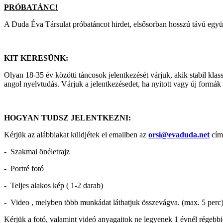
PRÓBATÁNC!
A Duda Éva Társulat próbatáncot hirdet, elsősorban hosszú távú egy
KIT KERESÜNK:
Olyan 18-35 év közötti táncosok jelentkezését várjuk, akik stabil klas
angol nyelvtudás. Várjuk a jelentkezésedet, ha nyitott vagy új formá
HOGYAN TUDSZ JELENTKEZNI:
Kérjük az alábbiakat küldjétek el emailben az
orsi@evaduda.net
cím
- Szakmai önéletrajz
- Portré fotó
- Teljes alakos kép ( 1-2 darab)
- Video , melyben több munkádat láthatjuk összevágva. (max. 5 perc
Kérjük a fotó, valamint videó anyagaitok ne legyenek 1 évnél régebbi