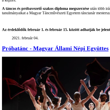
a képzés.
A táncos és próbavezető szakos diploma megszerzése
után több ir
tanulmányaikat a Magyar Táncművészeti Egyetem tánctanár mestersza
Az érdeklődők február 1. és február 15. között adhatják be jele
2021. február 04.
Próbatánc - Magyar Állami Népi Együttes