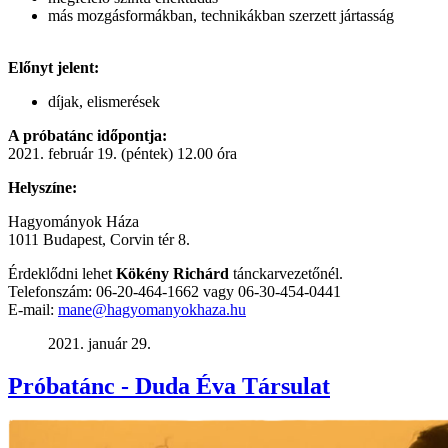
más mozgásformákban, technikákban szerzett jártasság
Előnyt jelent:
díjak, elismerések
A próbatánc időpontja:
2021. február 19. (péntek) 12.00 óra
Helyszíne:
Hagyományok Háza
1011 Budapest, Corvin tér 8.
Érdeklődni lehet
Kökény Richárd
tánckarvezetőnél.
Telefonszám: 06-20-464-1662 vagy 06-30-454-0441
E-mail:
mane@hagyomanyokhaza.hu
2021. január 29.
Próbatánc - Duda Éva Társulat