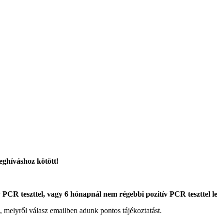
eghíváshoz kötött!
v PCR teszttel, vagy 6 hónapnál nem régebbi pozitív PCR teszttel le
k, melyről válasz emailben adunk pontos tájékoztatást.