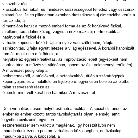
visszahív régi,
klasszikus formákat, és mindezek összességéből felfedez vagy összerak
valami újat. Jelen pillanatban azonban drasztikusan új dimenzióba került a
tér, az idő; új
dimenzióba került a mozgó emberi forma és az őt körülvevő fizikai,
szellemi, társadalmi közeg, vagyis a néző reakciója. Elmosódik a
határvonal a fizikai és a
virtuális kapcsolat között. Újfajta nyelv van születőben, újfajta
szinkronitás, újfajta együtt létezés a világ egészével. A korábbi kanonizált
formák most nem működnek, a
helyükre az egyéni kreativitás, az improvizáció lépett (egyébként nem
csak a tánc, a művészet világában, hanem az élet valamennyi területén).
A művészet pedig kilép a
próbatermekből, a stúdiókból, a színházakból, átlép a számítógépek
képernyőjére és a mobiltelefon kijelzőjére: egyenesen belelép az életbe –
talán szervesebb része az
életnek, mint volt korábban bármikor. A művészet él.
De a virtualitás sosem helyettesítheti a realitást. A social distance, az
ember és ember közötti tartós távolságtartás olyan jelenség, amit
egyetlen civilizáció, egyetlen
eszmerendszer sem vallott a magáénak. Így hosszútávon nem
maradhatunk ezen a ponton: virtuálisan közösségben, de fizikailag
magunkba zárva. A kapcsolat, a