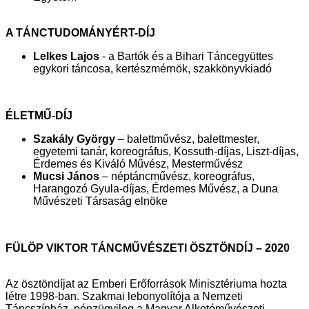
A TÁNCTUDOMÁNYÉRT-DÍJ
Lelkes Lajos
- a Bartók és a Bihari Táncegyüttes
egykori táncosa, kertészmérnök, szakkönyvkiadó
ÉLETMŰ-DÍJ
Szakály György
– balettművész, balettmester,
egyetemi tanár, koreográfus, Kossuth-díjas, Liszt-díjas,
Érdemes és Kiváló Művész, Mesterművész
Mucsi János
– néptáncművész, koreográfus,
Harangozó Gyula-díjas, Érdemes Művész, a Duna
Művészeti Társaság elnöke
FÜLÖP VIKTOR TÁNCMŰVÉSZETI ÖSZTÖNDÍJ – 2020
Az ösztöndíjat az Emberi Erőforrások Minisztériuma hozta
létre 1998-ban. Szakmai lebonyolítója a Nemzeti
Táncszínház, pénzügyileg a Magyar Alkotóművészeti