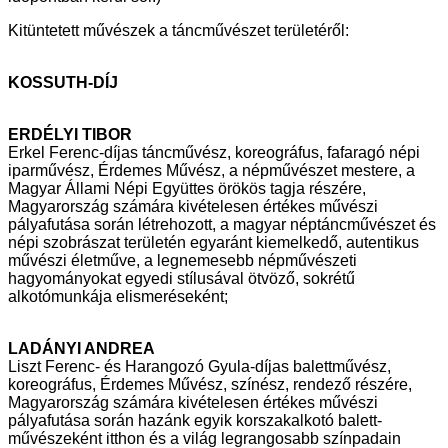
Kitüntetett művészek a táncművészet területéről:
KOSSUTH-DÍJ
ERDÉLYI TIBOR
Erkel Ferenc-díjas táncművész, koreográfus, fafaragó népi
iparművész,
Érdemes Művész, a népművészet mestere, a
Magyar Állami Népi Együttes
örökös tagja részére,
Magyarország számára kivételesen értékes művészi
pályafutása során létrehozott, a magyar néptáncművészet és
népi szobrászat
területén egyaránt kiemelkedő, autentikus
művészi életműve, a legnemesebb
népművészeti
hagyományokat egyedi stílusával ötvöző, sokrétű
alkotómunkája elismeréseként;
LADÁNYI ANDREA
Liszt Ferenc- és Harangozó Gyula-díjas balettművész,
koreográfus, Érdemes
Művész, színész, rendező részére,
Magyarország számára kivételesen
értékes művészi
pályafutása során hazánk egyik korszakalkotó balett-
művészeként itthon és a világ legrangosabb színpadain