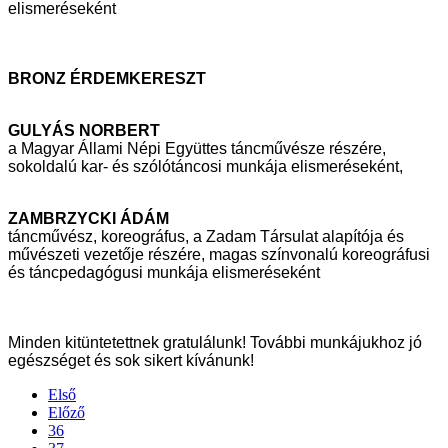
elismeréseként
BRONZ ÉRDEMKERESZT
GULYÁS NORBERT
a Magyar Állami Népi Együttes táncművésze részére,
sokoldalú kar- és
szólótáncosi munkája elismeréseként,
ZAMBRZYCKI ÁDÁM
táncművész, koreográfus, a Zadam Társulat alapítója és
művészeti vezetője
részére, magas színvonalú koreográfusi
és táncpedagógusi munkája
elismeréseként
Minden kitüntetettnek gratulálunk! További munkájukhoz jó
egészséget és sok sikert
kívánunk!
Első
Előző
36