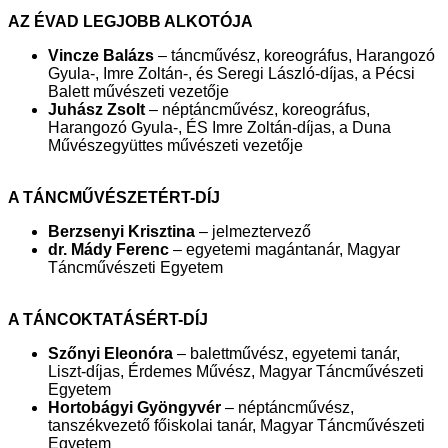
AZ ÉVAD LEGJOBB ALKOTÓJA
Vincze Balázs
– táncművész, koreográfus, Harangozó
Gyula-, Imre Zoltán-, és Seregi László-díjas, a Pécsi
Balett művészeti vezetője
Juhász Zsolt
– néptáncművész, koreográfus,
Harangozó Gyula-, ÉS Imre Zoltán-díjas, a Duna
Művészegyüttes művészeti vezetője
A TÁNCMŰVÉSZETÉRT-DÍJ
Berzsenyi Krisztina
– jelmeztervező
dr. Mády Ferenc
– egyetemi magántanár, Magyar
Táncművészeti Egyetem
A TÁNCOKTATÁSÉRT-DÍJ
Szőnyi Eleonóra
– balettművész, egyetemi tanár,
Liszt-díjas, Érdemes Művész, Magyar Táncművészeti
Egyetem
Hortobágyi Gyöngyvér
– néptáncművész,
tanszékvezető főiskolai tanár, Magyar Táncművészeti
Egyetem