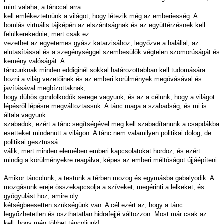
mint valaha, a tánccal arra
kell emlékeztetnünk a világot, hogy létezik még az emberiesség. A
bomlás virtuális tájképén az elszántságnak és az együttérzésnek kell
felülkerekednie, mert csak ez
vezethet az egyetemes gyász katarzisához, legyőzve a halállal, az
elutasítással és a szegénységgel szembesülők végtelen szomorúságát és
kemény valóságát. A
táncunknak minden eddiginél sokkal határozottabban kell tudomására
hozni a világ vezetőinek és az emberi körülmények megóvásával és
javításával megbízottaknak,
hogy dühös gondolkodók serege vagyunk, és az a célunk, hogy a világot
lépésről lépésre megváltoztassuk. A tánc maga a szabadság, és mi is
általa vagyunk
szabadok, ezért a tánc segítségével meg kell szabadítanunk a csapdákba
esetteket mindenütt a világon. A tánc nem valamilyen politikai dolog, de
politikai gesztussá
válik, mert minden elemében emberi kapcsolatokat hordoz, és ezért
mindig a körülményekre reagálva, képes az emberi méltóságot újjáépíteni.
Amikor táncolunk, a testünk a térben mozog és egymásba gabalyodik. A
mozgásunk ereje összekapcsolja a szíveket, megérinti a lelkeket, és
gyógyulást hoz, amire oly
kétségbeesetten szükségünk van. A cél ezért az, hogy a tánc
legyőzhetetlen és oszthatatlan hidrafejjé változzon. Most már csak az
kell, hogy még többet táncoljunk!