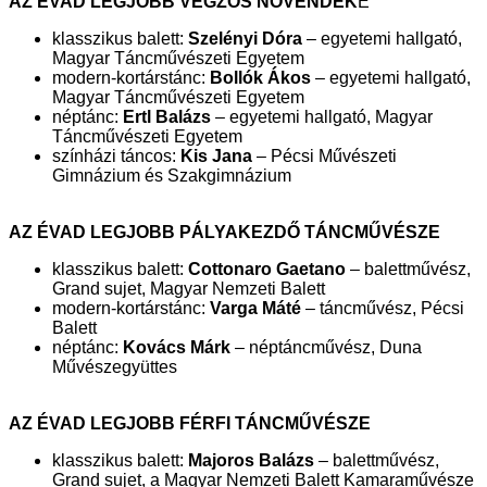
AZ ÉVAD LEGJOBB VÉGZŐS NÖVENDÉK
E
klasszikus balett:
Szelényi Dóra
– egyetemi hallgató,
Magyar Táncművészeti Egyetem
modern-kortárstánc:
Bollók Ákos
– egyetemi hallgató,
Magyar Táncművészeti Egyetem
néptánc:
Ertl Balázs
– egyetemi hallgató, Magyar
Táncművészeti Egyetem
színházi táncos:
Kis Jana
– Pécsi Művészeti
Gimnázium és Szakgimnázium
AZ ÉVAD LEGJOBB PÁLYAKEZDŐ TÁNCMŰVÉSZE
klasszikus balett:
Cottonaro Gaetano
– balettművész,
Grand sujet, Magyar Nemzeti Balett
modern-kortárstánc:
Varga Máté
– táncművész, Pécsi
Balett
néptánc:
Kovács Márk
– néptáncművész, Duna
Művészegyüttes
AZ ÉVAD LEGJOBB FÉRFI TÁNCMŰVÉSZE
klasszikus balett:
Majoros Balázs
– balettművész,
Grand sujet, a Magyar Nemzeti Balett Kamaraművésze