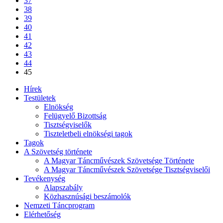
37
38
39
40
41
42
43
44
45
Hírek
Testületek
Elnökség
Felügyelő Bizottság
Tisztségviselők
Tiszteletbeli elnökségi tagok
Tagok
A Szövetség története
A Magyar Táncművészek Szövetsége Története
A Magyar Táncművészek Szövetsége Tisztségviselői
Tevékenység
Alapszabály
Közhasznúsági beszámolók
Nemzeti Táncprogram
Elérhetőség