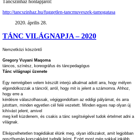
Táncszínház honlapjáról:
http://tancszinhaz.hu/fuggetlen-tancmuveszek-tamogatasa
2020. április 28.
TÁNC VILÁGNAPJA – 2020
Nemzetközi köszöntő
Gregory Vuyani Maqoma
táncos, színész, koreográfus és táncpedagógus
Tánc világnapi üzenete
Egy nemrégiben velem készült interjú alkalmat adott arra, hogy mélyen
elgondolkozzak a táncról, arról, hogy mit is jelent a számomra. Ahhoz,
hogy erre a
kérdésre válaszolhassak, végiggondoltam az eddigi pályámat, és arra
jutottam, minden egyetlen cél felé vezetett. Minden egyes nap olyan új
kihívást jelent, amivel
meg kell küzdenem, és csakis a tánc segítségével tudok értelmet adni a
világnak.
Elképzelhetetlen tragédiákat élünk meg, olyan időszakot, amit legjobban
poszthumán korszakként tudnék leírni. Ezért most még sokkal inkább,