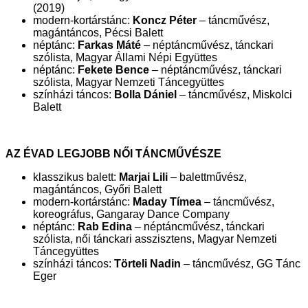
(2019)
modern-kortárstánc:
Koncz Péter
– táncművész,
magántáncos, Pécsi Balett
néptánc:
Farkas Máté
– néptáncművész, tánckari
szólista, Magyar Állami Népi Együttes
néptánc:
Fekete Bence
– néptáncművész, tánckari
szólista, Magyar Nemzeti Táncegyüttes
színházi táncos:
Bolla Dániel
– táncművész, Miskolci
Balett
AZ ÉVAD LEGJOBB NŐI TÁNCMŰVÉSZE
klasszikus balett:
Marjai Lili
– balettművész,
magántáncos, Győri Balett
modern-kortárstánc:
Maday Tímea
– táncművész,
koreográfus, Gangaray Dance Company
néptánc:
Rab Edina
– néptáncművész, tánckari
szólista, női tánckari asszisztens, Magyar Nemzeti
Táncegyüttes
színházi táncos:
Törteli Nadin
– táncművész, GG Tánc
Eger