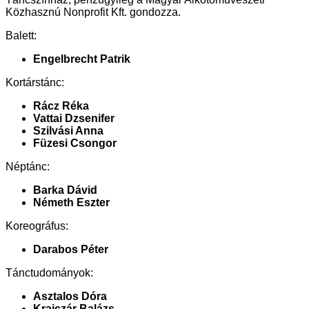
Közhasznú Nonprofit Kft. gondozza.
Balett:
Engelbrecht Patrik
Kortárstánc:
Rácz Réka
Vattai Dzsenifer
Szilvási Anna
Füzesi Csongor
Néptánc:
Barka Dávid
Németh Eszter
Koreográfus:
Darabos Péter
Tánctudományok:
Asztalos Dóra
Krajczár Balázs