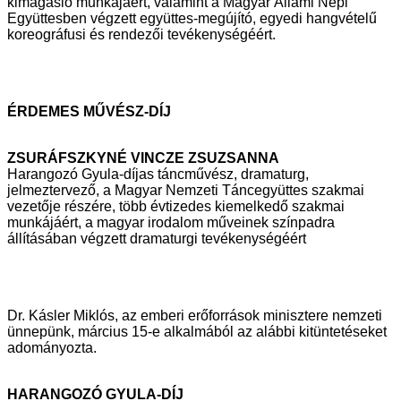
kimagasló munkájáért, valamint a Magyar Állami Népi
Együttesben végzett
együttes-megújító, egyedi hangvételű
koreográfusi és rendezői
tevékenységéért.
ÉRDEMES MŰVÉSZ-DÍJ
ZSURÁFSZKYNÉ VINCZE ZSUZSANNA
Harangozó Gyula-díjas táncművész, dramaturg,
jelmeztervező, a Magyar
Nemzeti Táncegyüttes szakmai
vezetője részére, több évtizedes kiemelkedő
szakmai
munkájáért, a magyar irodalom műveinek színpadra
állításában
végzett dramaturgi tevékenységéért
Dr. Kásler Miklós, az emberi erőforrások minisztere nemzeti
ünnepünk, március 15-e
alkalmából az alábbi kitüntetéseket
adományozta.
HARANGOZÓ GYULA-DÍJ