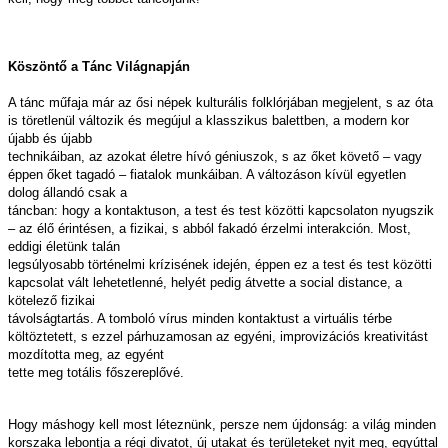
Köszöntő a Tánc Világnapján
A tánc műfaja már az ősi népek kulturális folklórjában megjelent, s az óta
is töretlenül változik és megújul a klasszikus balettben, a modern kor
újabb és újabb
technikáiban, az azokat életre hívó géniuszok, s az őket követő – vagy
éppen őket tagadó – fiatalok munkáiban. A változáson kívül egyetlen
dolog állandó csak a
táncban: hogy a kontaktuson, a test és test közötti kapcsolaton nyugszik
– az élő érintésen, a fizikai, s abból fakadó érzelmi interakción. Most,
eddigi életünk talán
legsúlyosabb történelmi krízisének idején, éppen ez a test és test közötti
kapcsolat vált lehetetlenné, helyét pedig átvette a social distance, a
kötelező fizikai
távolságtartás. A tomboló vírus minden kontaktust a virtuális térbe
költöztetett, s ezzel párhuzamosan az egyéni, improvizációs kreativitást
mozdította meg, az egyént
tette meg totális főszereplővé.
Hogy máshogy kell most léteznünk, persze nem újdonság: a világ minden
korszaka lebontja a régi divatot, új utakat és területeket nyit meg, egyúttal