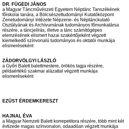
DR. FÜGEDI JÁNOS
a Magyar Táncművészeti Egyetem Néptánc Tanszékének
főiskolai tanára, a
Bölcsészettudományi Kutatóközpont
Zenetudományi Intézete Népzene- és
Néptánckutató
Osztályának és Archívumának tudományos főmunkatársa
részére, a táncjelírás, illetve a tánc számítógépes
elemzésének elismert hazai
szakértőjeként végzett
kiemelkedő színvonalú tudományos és oktatói munkája
elismeréseként
ZÁDORVÖLGYI LÁSZLÓ
a Győri Balett balettmestere, örökös tagja részére,
példaértékű szakmai
alázattal végzett munkája
elismeréseként
EZÜST ÉRDEMKERESZT
HAJNAL ÉVA
a Magyar Nemzeti Balett korrepetitora részére, több mint két
évtizede magas
színvonalon, odaadóan végzett munkája