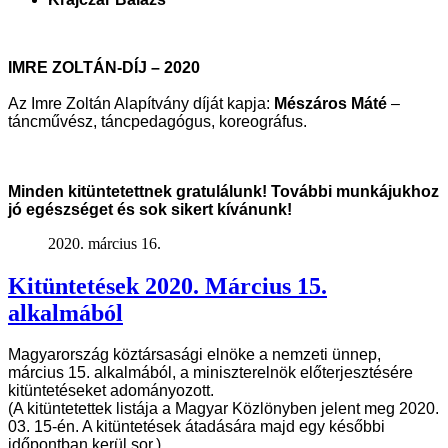
IMRE ZOLTÁN-DÍJ – 2020
Az Imre Zoltán Alapítvány díját kapja:
Mészáros Máté
–
táncművész, táncpedagógus, koreográfus
.
Minden kitüntetettnek gratulálunk! További munkájukhoz
jó egészséget és sok sikert kívánunk!
2020. március 16.
Kitüntetések 2020. Március 15.
alkalmából
Magyarország köztársasági elnöke a nemzeti ünnep,
március 15. alkalmából, a
miniszterelnök előterjesztésére
kitüntetéseket adományozott.
(A kitüntetettek listája a Magyar Közlönyben jelent meg 2020.
03. 15-én. A
kitüntetések átadására majd egy későbbi
időpontban kerül sor.)