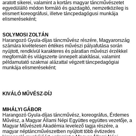
aratott sikerei,
valamint a kortárs magyar táncművészetet
egyedülálló módon formáló és
gazdagító, nemzetközileg is
elismert koreográfusi, illetve táncpedagógusi
munkája
elismeréseként;
SOLYMOSI ZOLTÁN
Harangozó Gyula-díjas táncművész részére, Magyarország
számára
kivételesen értékes művészi pályafutása során
nyújtott, rendkívül karakteres
és páratlan művészi érzékkel
megformált és világszerte ünnepelt alakításai,
valamint
példamutató szakmai alázattal végzett táncpedagógiai
munkája
elismeréseként;
KIVÁLÓ MŰVÉSZ-DÍJ
MIHÁLYI GÁBOR
Harangozó Gyula-díjas táncművész, koreográfus, Érdemes
Művész, a Magyar
Állami Népi Együttes együttes vezetője, a
Magyar Művészeti Akadémia
levelező tagja részére, a
magyar néptáncművészetben nyújtott több évtizedes