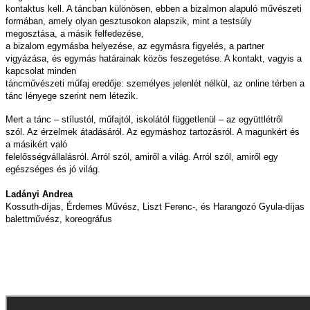
kontaktus kell. A táncban különösen, ebben a bizalmon alapuló művészeti
formában, amely olyan gesztusokon alapszik, mint a testsúly
megosztása, a másik felfedezése,
a bizalom egymásba helyezése, az egymásra figyelés, a partner
vigyázása, és egymás határainak közös feszegetése. A kontakt, vagyis a
kapcsolat minden
táncművészeti műfaj eredője: személyes jelenlét nélkül, az online térben a
tánc lényege szerint nem létezik.
Mert a tánc – stílustól, műfajtól, iskolától függetlenül – az együttlétről
szól. Az érzelmek átadásáról. Az egymáshoz tartozásról. A magunkért és
a másikért való
felelősségvállalásról. Arról szól, amiről a világ. Arról szól, amiről egy
egészséges és jó világ.
Ladányi Andrea
Kossuth-díjas, Érdemes Művész, Liszt Ferenc-, és Harangozó Gyula-díjas
balettművész, koreográfus