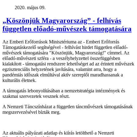
2020. május 09.
„Köszönjük Magyarország” - felhívás
független előadó-művészek támogatására
Az Emberi Erőforrások Minisztériuma az - Emberi Erőforrás
Támogatáskezelő segítségével - felhívást hirdet független előadó-
művészek támogatására "Köszönjük, Magyarország!" címmel. Az
előadó-művészeti szféra - a veszélyhelyzettel összefüggésben
kialakított - támogatási rendszere lehetőséget ad az érintett művészek
egzisztenciális helyzetének javítására, valamint arra, hogy a
pandémiás időszak elmúltával aktív szereplői maradhassanak a
kulturális életnek.
A támogatás lebonyolításában a nemzetstratégia intézmények és
szakmai szervezetek vesznek részt.
A Nemzeti Táncszínházat a független táncművészek támogatásának
megszervezésével bízták meg.
Az aktuális pályázati adatlap és kiírás letölthető a Nemzeti