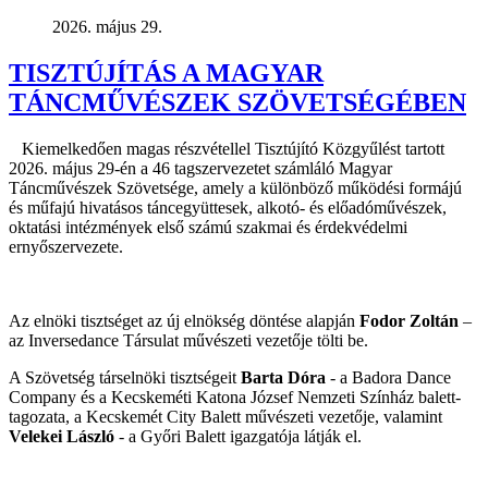
2026. május 29.
TISZTÚJÍTÁS A MAGYAR
TÁNCMŰVÉSZEK SZÖVETSÉGÉBEN
Kiemelkedően magas részvétellel Tisztújító Közgyűlést tartott
2026. május 29-én a 46 tagszervezetet számláló Magyar
Táncművészek Szövetsége, amely a különböző működési formájú
és műfajú hivatásos táncegyüttesek, alkotó- és előadóművészek,
oktatási intézmények első számú szakmai és érdekvédelmi
ernyőszervezete.
Az elnöki tisztséget az új elnökség döntése alapján
Fodor Zoltán
–
az Inversedance Társulat művészeti vezetője tölti be.
A Szövetség társelnöki tisztségeit
Barta Dóra
- a Badora Dance
Company és a Kecskeméti Katona József Nemzeti Színház balett-
tagozata, a Kecskemét City Balett művészeti vezetője, valamint
Velekei László
- a Győri Balett igazgatója látják el.