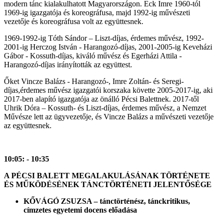
modern tánc kialakulhatott Magyarországon. Eck Imre 1960-tól
1969-ig igazgatója és koreográfusa, majd 1992-ig művészeti
vezetője és koreográfusa volt az együttesnek.
1969-1992-ig Tóth Sándor – Liszt-díjas, érdemes művész, 1992-
2001-ig Herczog István - Harangozó-díjas, 2001-2005-ig Keveházi
Gábor - Kossuth-díjas, kiváló művész és Egerházi Attila -
Harangozó-díjas irányították az együttest.
Őket Vincze Balázs - Harangozó-, Imre Zoltán- és Seregi-
díjas,érdemes művész igazgatói korszaka követte 2005-2017-ig, aki
2017-ben alapító igazgatója az önálló Pécsi Balettnek. 2017-től
Uhrik Dóra – Kossuth- és Liszt-díjas, érdemes művész, a Nemzet
Művésze lett az ügyvezetője, és Vincze Balázs a művészeti vezetője
az együttesnek.
10:05: - 10:35
A PÉCSI BALETT MEGALAKULÁSÁNAK TÖRTÉNETE
ÉS MŰKÖDÉSÉNEK TÁNCTÖRTÉNETI JELENTŐSÉGE
KŐVÁGÓ ZSUZSA – tánctörténész, tánckritikus,
c
ímzetes egyetemi docens előadása