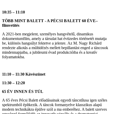
10:35 – 11:10
TÖBB MINT BALETT - A PÉCSI BALETT 60 ÉVE–
filmvetítés
A 2021-ben megjelent, személyes hangvételű, dinamikus
dokumentumfilm, amely a társulat hat évtizedes történetét mutatja
be, különös hangsúlyt fektetve a jelenre. Az M. Nagy Richárd
rendezte alkotás a múltidézés mellett bepillantást enged a táncosok
mindennapjaiba, a jubileumi évad produkcióiba és a kreatív
folyamatokba.
11:10 – 11:30 Kávészünet
11:30 – 12:20
65 ÉV INNEN ÉS TÚL
A 65 éves Pécsi Balett előadásainak egyedi táncstílusa igen széles
spektrumból építkezik. A táncok formanyelve klasszikus alapú
modern technikákra épülve szól a ma emberéhez. A balett szerves
egységgé formálódik az innovatív vizuális és a dramaturgiai