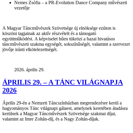
Nemes Zsófia – a PR-Evolution Dance Company művészeti
vezetője
A Magyar Táncművészek Szövetsége új elnöksége ezúton is
köszöni tagjainak az aktív részvételt és a támogató
együttműködést.
A képviselet hűen tükrözi a hazai hivatásos
táncművészeti szakma egységét, sokszínűségét, valamint a szervezet
jövője iránti elkötelezettségét.
2026. április 29.
ÁPRILIS 29. – A TÁNC VILÁGNAPJA
2026
Április 29-én a Nemzeti Táncszínházban megrendezésre kerül a
hagyományos Tánc világnapi gálaest, amelynek keretében átadásra
kerülnek a Magyar Táncművészek Szövetsége szakmai díjai,
valamint az Imre Zoltán-díj, és a Nagy Zoltán-díjak.