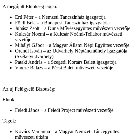
A megújult Elnökség tagjai:
Ertl Péter – a Nemzeti Táncszínház igazgatója
Földi Béla – a Budapest Táncszínház igazgatója
Juhász Zsolt – a Duna Művészegyüttes művészeti vezetője
Kulcsár Noémi – a Kulcsár Noémi-Tellabor művészeti
vezetője
Mihályi Gábor – a Magyar Állami Népi Együttes vezetője
Orendi István – az Udvarhely Néptáncműhely igazgatója
(Székelyudvarhely)
Pataki András – a Szegedi Kortárs Balett igazgatója
Vincze Balázs – a Pécsi Balett művészeti vezetője
Az új Felügyelő Bizottság:
Elnök:
Feledi János – a Feledi Project művészeti vezetője
Tagok:
Kovács Marianna – a Magyar Nemzeti Táncegyüttes
művészeti titkára