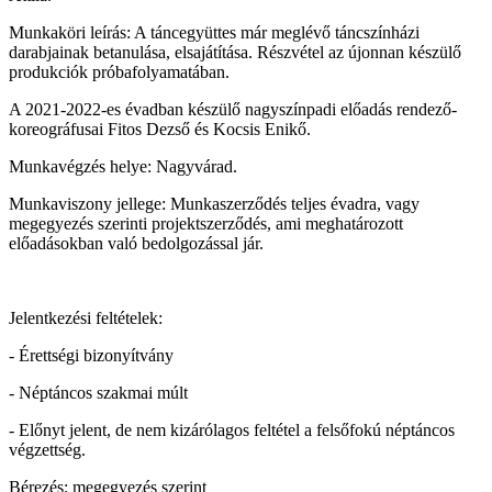
Munkaköri leírás: A táncegyüttes már meglévő táncszínházi
darabjainak betanulása, elsajátítása. Részvétel az újonnan készülő
produkciók próbafolyamatában.
A 2021-2022-es évadban készülő nagyszínpadi előadás rendező-
koreográfusai Fitos Dezső és Kocsis Enikő.
Munkavégzés helye: Nagyvárad.
Munkaviszony jellege: Munkaszerződés teljes évadra, vagy
megegyezés szerinti projektszerződés, ami meghatározott
előadásokban való bedolgozással jár.
Jelentkezési feltételek:
- Érettségi bizonyítvány
- Néptáncos szakmai múlt
- Előnyt jelent, de nem kizárólagos feltétel a felsőfokú néptáncos
végzettség.
Bérezés: megegyezés szerint