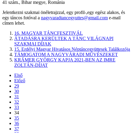
41 szám., Bihar megye, Románia
Jelentkezni szakmai önéletrajzzal, egy profil-,egy egész alakos, és
egy táncos fotóval a
nagyvaradtancegyuttes@gmail.com
e-mail
címen lehet.
16. MAGYAR TÁNCFESZTIVÁL
ÁTADÁSRA KERÜLTEK A TÁNC VILÁGNAPI
SZAKMAI DÍJAK
15. Erdélyi Magyar Hivatásos Néptáncegyüttesek Találkozója
TÁMOGATOM A NAGYVÁRADI MŰVÉSZEKET
KRÁMER GYÖRGY KAPJA 2021-BEN AZ IMRE
ZOLTÁN-DÍJAT
Első
Előző
29
30
31
32
33
34
35
36
37