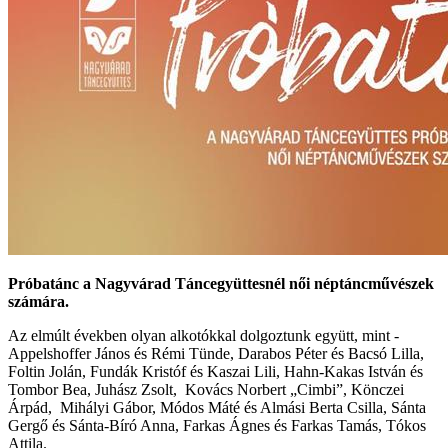
Próbatánc a Nagyvárad Táncegyüttesnél női néptáncművészek
számára.
Az elmúlt években olyan alkotókkal dolgoztunk együtt, mint -
Appelshoffer János és Rémi Tünde, Darabos Péter és Bacsó Lilla,
Foltin Jolán, Fundák Kristóf és Kaszai Lili, Hahn-Kakas István és
Tombor Bea, Juhász Zsolt, Kovács Norbert „Cimbi”, Könczei
Árpád, Mihályi Gábor, Módos Máté és Almási Berta Csilla, Sánta
Gergő és Sánta-Bíró Anna, Farkas Ágnes és Farkas Tamás, Tókos
Attila.