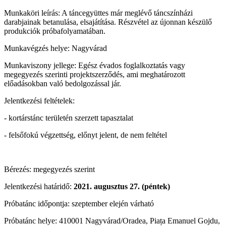
Munkaköri leírás: A táncegyüttes már meglévő táncszínházi
darabjainak betanulása, elsajátítása. Részvétel az újonnan készülő
produkciók próbafolyamatában.
Munkavégzés helye: Nagyvárad
Munkaviszony jellege: Egész évados foglalkoztatás vagy
megegyezés szerinti projektszerződés, ami meghatározott
előadásokban való bedolgozással jár.
Jelentkezési feltételek:
- kortárstánc területén szerzett tapasztalat
- felsőfokú végzettség, előnyt jelent, de nem feltétel
Bérezés: megegyezés szerint
Jelentkezési határidő:
2021. augusztus 27. (péntek)
Próbatánc időpontja: szeptember elején várható
Próbatánc helye: 410001 Nagyvárad/Oradea, Piața Emanuel Gojdu,