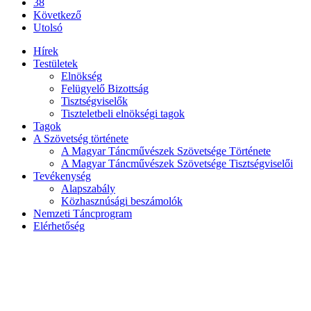
38
Következő
Utolsó
Hírek
Testületek
Elnökség
Felügyelő Bizottság
Tisztségviselők
Tiszteletbeli elnökségi tagok
Tagok
A Szövetség története
A Magyar Táncművészek Szövetsége Története
A Magyar Táncművészek Szövetsége Tisztségviselői
Tevékenység
Alapszabály
Közhasznúsági beszámolók
Nemzeti Táncprogram
Elérhetőség