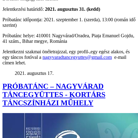
Jelentkezési határidő:
2021. augusztus 31. (kedd)
Próbatánc időpontja: 2021. szeptember 1. (szerda), 13:00 (román idő
szerint)
Próbatánc helye: 410001 Nagyvárad/Oradea, Piața Emanuel Gojdu,
41 szám., Bihar megye, Románia
Jelentkezni szakmai önéletrajzzal, egy profil-,egy egész alakos, és
egy táncos fotóval a
nagyvaradtancegyuttes@gmail.com
e-mail
címen lehet.
2021. augusztus 17.
PRÓBATÁNC – NAGYVÁRAD
TÁNCEGYÜTTES - KORTÁRS
TÁNCSZÍNHÁZI MŰHELY