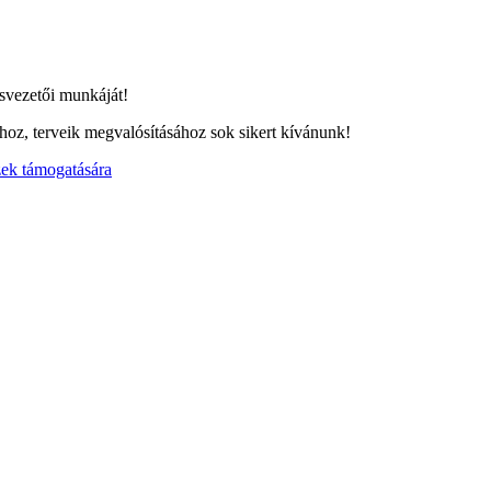
svezetői munkáját!
oz, terveik megvalósításához sok sikert kívánunk!
zek támogatására