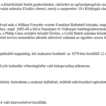
l a felzárkóztató balett gyakorlatokat, edzéseket az egészségmegóvás s
sulat számára Elválás címmel, amely a szeptember 19-i Körforgás elnev
d után a William Forsythe vezette Frankfurt Ballettnél folytatta, majd
ez, majd 2005-től a bécsi Staastoper és Volksoper balettegyütteseinek 
 Philip Glass zenéjére készült Örvény, a Győri Balett számára készített
ését tervezi nemzetközi alkotók műveivel valamint az együttes szoros fe
apításától napjainkig, két szakaszra bontható: az 1979-ben kezdődő 12
 Győr kulturális vérkeringésébe való bekapcsolása jellemezte.
teleit, biztosította a szakmai fejlődését, külföldi művészekkel egészített
vá való kinevezésével kezdődik.