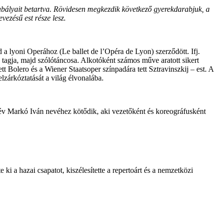
zabályait betartva. Rövidesen megkezdik következő gyerekdarabjuk, a
ezésű est része lesz.
 a lyoni Operához (Le ballet de l’Opéra de Lyon) szerződött. Ifj.
tagja, majd szólótáncosa. Alkotóként számos műve aratott sikert
 Bolero és a Wiener Staatsoper színpadára tett Sztravinszkij – est. A
lzárkóztatását a világ élvonalába.
 év Markó Iván nevéhez kötődik, aki vezetőként és koreográfusként
e ki a hazai csapatot, kiszélesítette a repertoárt és a nemzetközi