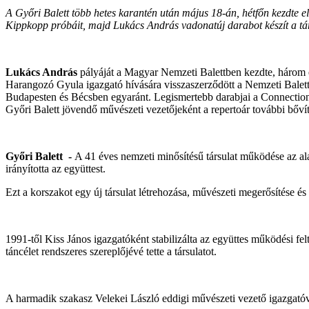
A Győri Balett több hetes karantén után május 18-án, hétfőn kezdte e
Kippkopp próbáit, majd Lukács András vadonatúj darabot készít a tár
Lukács András
pályáját a Magyar Nemzeti Balettben kezdte, három éva
Harangozó Gyula igazgató hívására visszaszerződött a Nemzeti Baletth
Budapesten és Bécsben egyaránt. Legismertebb darabjai a Connection, a
Győri Balett jövendő művészeti vezetőjeként a repertoár további bővít
Győri Balett -
A 41 éves nemzeti minősítésű társulat működése az al
irányította az együttest.
Ezt a korszakot egy új társulat létrehozása, művészeti megerősítése és
1991-től Kiss János igazgatóként stabilizálta az együttes működési felté
táncélet rendszeres szereplőjévé tette a társulatot.
A harmadik szakasz Velekei László eddigi művészeti vezető igazgató