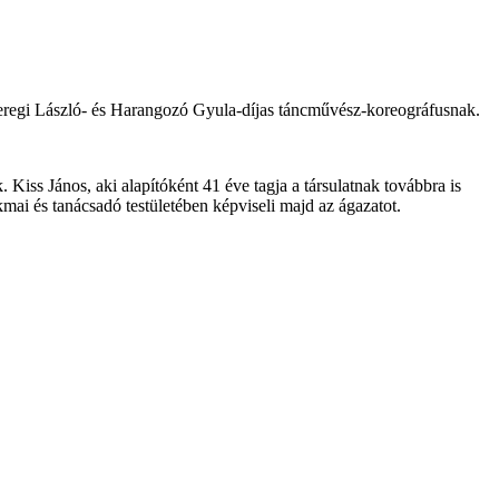
eregi László- és Harangozó Gyula-díjas táncművész-koreográfusnak.
 Kiss János, aki alapítóként 41 éve tagja a társulatnak továbbra is
ai és tanácsadó testületében képviseli majd az ágazatot.