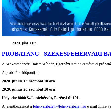
2020. június 02.
PRÓBATÁNC - SZÉKESFEHÉRVÁRI B
A Székesfehérvári Balett Színház, Egerházi Attila vezetésével próbatán
A próbatánc időpontjai:
2020. június 13. szombat 10 óra
2020. június 20. szombat 10 óra
Helyszín:
8000 Székesfehérvár, Berényi út 101.
A jelentkezéseket a
fehervaribalett@fehervaribalett.hu
e-mail címre vá