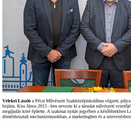
Velekei László
a Pécsi Művészeti Szakközépiskolában végzett, pályaf
bejárta. Kiss János 2015 –ben nevezte ki a társulat művészeti vezetőjén
megújulás köré építette. A szakmai nyitás jegyében a későbbiekben Lu
döntéshozatali mechanizmusokban, a marketingben és a szervezésben is.