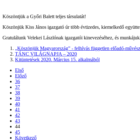
Köszöntjük a Győri Balett teljes társulatát!
Köszönjük Kiss János igazgató úr több évtizedes, kiemelkedő együtte
Gratulálunk Velekei Lászlónak igazgatói kinevezéséhez, és munkájukh
„Köszönjük Magyarország” - felhívás független előadó-művés
TÁNC VILÁGNAPJA – 2020
Kitüntetések 2020. Március 15. alkalmából
Első
Előző
36
37
38
39
40
41
42
43
44
45
Következő