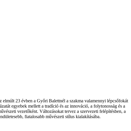
az elmúlt 23 évben a Győri Balettnél a szakma valamennyi lépcsőfokát
ázatát egyebek mellett a tradíció és az innováció, a folytonosság és a
észeti vezetőként. Változásokat tervez a szervezeti felépítésben, a
dületesebb, fiatalosabb művészeti stílus kialakításába.