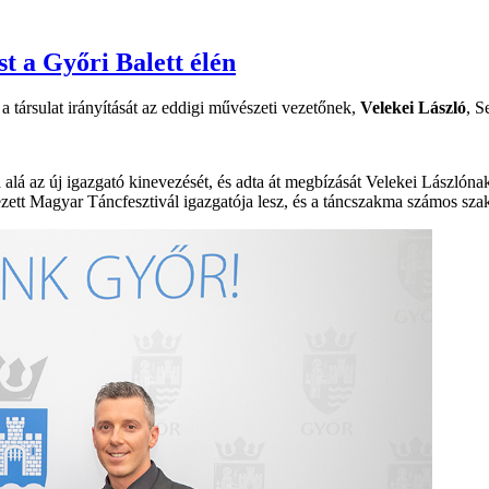
st a Győri Balett élén
 a társulat irányítását az eddigi művészeti vezetőnek,
Velekei László
, S
lá az új igazgató kinevezését, és adta át megbízását Velekei Lászlónak.
ett Magyar Táncfesztivál igazgatója lesz, és a táncszakma számos szakm