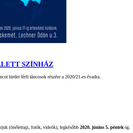
ALETT SZÍNHÁZ
cot hirdet férfi táncosok részére a 2020/21-es évadra.
rjuk (önéletrajz, fotók, videók), legkésőbb
2020. június 5. péntek
-ig.