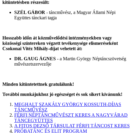
kitüntetésben részesült:
SZÉL GÁBOR
- táncművész, a Magyar Állami Népi
Együttes tánckari tagja
Hosszabb időn át közművelődési intézményekben vagy
közösségi színtereken végzett tevékenysége elismeréseként
Csokonai Vitéz Mihály-díjat vehetett át:
DR. GAUG ÁGNES
- a Martin György Néptáncszövetség
művészetszervezője
Minden kitüntetettnek gratulálunk!
További munkájukhoz jó egészséget és sok sikert kívánunk!
MEGHALT SZAKÁLY GYÖRGY KOSSUTH-DÍJAS
TÁNCMŰVÉSZ
FÉRFI NÉPTÁNCMŰVÉSZT KERES A NAGYVÁRAD
TÁNCEGYÜTTES
A FITOS DEZSŐ TÁRSULAT FÉRFI TÁNCOST KERES
PRÓBATÁNC ÉS ELIT PROGRAM