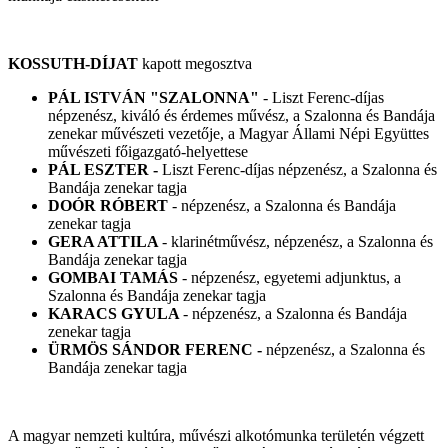
KOSSUTH-DÍJAT
kapott megosztva
PÁL ISTVÁN "SZALONNA"
- Liszt Ferenc-díjas
népzenész, kiváló és érdemes művész, a Szalonna és Bandája
zenekar művészeti vezetője, a Magyar Állami Népi Együttes
művészeti főigazgató-helyettese
PÁL ESZTER -
Liszt Ferenc-díjas népzenész, a Szalonna és
Bandája zenekar tagja
DOÓR RÓBERT
- népzenész, a Szalonna és Bandája
zenekar tagja
GERA ATTILA
- klarinétművész, népzenész, a Szalonna és
Bandája zenekar tagja
GOMBAI TAMÁS
- népzenész, egyetemi adjunktus, a
Szalonna és Bandája zenekar tagja
KARACS GYULA
- népzenész, a Szalonna és Bandája
zenekar tagja
ÜRMÖS SÁNDOR FERENC -
népzenész, a Szalonna és
Bandája zenekar tagja
A magyar nemzeti kultúra, művészi alkotómunka területén végzett