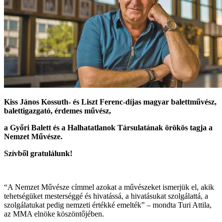
Kiss János Kossuth- és Liszt Ferenc-díjas magyar balettművész,
balettigazgató, érdemes művész,
a Győri Balett és a Halhatatlanok Társulatának örökös tagja a
Nemzet Művésze.
Szívből gratulálunk!
“A Nemzet Művésze címmel azokat a művészeket ismerjük el, akik
tehetségüket mesterséggé és hivatássá, a hivatásukat szolgálattá, a
szolgálatukat pedig nemzeti értékké emelték” – mondta Turi Attila,
az MMA elnöke köszöntőjében.