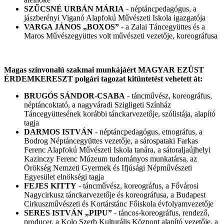
SZŰCSNÉ URBÁN MÁRIA
- néptáncpedagógus, a
jászberényi Viganó Alapfokú Művészeti Iskola igazgatója
VARGA JÁNOS „BOXOS” -
a Zalai Táncegyüttes és a
Maros Művészegyüttes volt művészeti vezetője, koreográfusa
Magas színvonalú szakmai munkájáért MAGYAR EZÜST
ÉRDEMKERESZT polgári tagozat kitüntetést vehetett át:
BRUGÓS SÁNDOR-CSABA
- táncművész, koreográfus,
néptáncoktató, a nagyváradi Szigligeti Színház
Táncegyüttesének korábbi tánckarvezetője, szólistája, alapító
tagja
DARMOS ISTVÁN
- néptáncpedagógus, etnográfus, a
Bodrog Néptáncegyüttes vezetője, a sárospataki Farkas
Ferenc Alapfokú Művészeti Iskola tanára, a sátoraljaújhelyi
Kazinczy Ferenc Múzeum tudományos munkatársa, az
Örökség Nemzeti Gyermek és Ifjúsági Népművészeti
Egyesület elnökségi tagja
FEJES KITTY
- táncművész, koreográfus, a Fővárosi
Nagycirkusz tánckarvezetője és koreográfusa, a Budapest
Cirkuszművészeti és Kortárstánc Főiskola évfolyamvezetője
SERES ISTVÁN „PIPU”
- táncos-koreográfus, rendező,
producer, a Kolo Szerb Kulturális Központ alapító vezetője, a