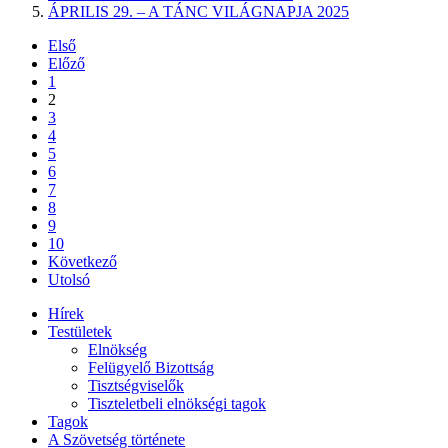
ÁPRILIS 29. – A TÁNC VILÁGNAPJA 2025
Első
Előző
1
2
3
4
5
6
7
8
9
10
Következő
Utolsó
Hírek
Testületek
Elnökség
Felügyelő Bizottság
Tisztségviselők
Tiszteletbeli elnökségi tagok
Tagok
A Szövetség története