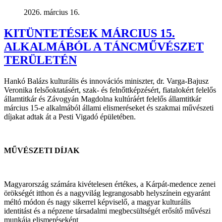
2026. március 16.
KITÜNTETÉSEK MÁRCIUS 15.
ALKALMÁBÓL A TÁNCMŰVÉSZET
TERÜLETÉN
Hankó Balázs kulturális és innovációs miniszter, dr. Varga-Bajusz
Veronika felsőoktatásért, szak- és felnőttképzésért, fiatalokért felelős
államtitkár és Závogyán Magdolna kultúráért felelős államtitkár
március 15-e alkalmából állami elismeréseket és szakmai művészeti
díjakat adtak át a Pesti Vigadó épületében.
MŰVÉSZETI DÍJAK
Magyarország számára kivételesen értékes, a Kárpát-medence zenei
örökségét itthon és a nagyvilág legrangosabb helyszínein egyaránt
méltó módon és nagy sikerrel képviselő, a magyar kulturális
identitást és a népzene társadalmi megbecsültségét erősítő művészi
munkája elismeréseként