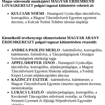
Magas színvonalú munkájáért MAGYAR ÉRDEMREND
LOVAGKERESZT polgári tagozat kitüntetést vehetett át:
KULCSÁR NOÉMI
- Harangozó Gyula-díjas táncművész,
koreográfus, a Magyar Táncművészeti Egyetem egyetemi
docense, a Kulcsár Noémi Tellabor társulat alapítója
Kiemelkedő tevékenysége elismeréseként MAGYAR ARANY
ÉRDEMKERESZT polgári tagozat kitüntetésben részesült:
ANDREA PAOLINI MERLO
- balettművész, koreográfus,
balettmester, fotóművész, a Táncpedagógusok Országos
Szövetségének elnökségi tagja
APPELSHOFFER JÁNOS
- Harangozó Gyula-díjas
táncművész, koreográfus, néptáncpedagógus, a Magyar
Táncművészeti Egyetem főiskolai adjunktusa, a Fordulj
Kispej Lovam néptáncegyüttes táncosa
KAZINCZY ESZTER
- balettművész, balettmester, a
Magyar Táncművészeti Egyetem címzetes egyetemi docense,
mesteroktatója
LUKÁCS LÁSZLÓ
- néptáncpedagógus, koreográfus, a
Kecskemét Táncegyüttes művészeti vezetője, az Örökség
Nemzeti Gyermek és Ifjúsági Népművészeti Egyesület
alelnöke