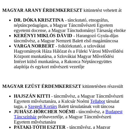
MAGYAR ARANY ÉRDEMKERESZT
kitüntetést vehetett át
DR. DÓKA KRISZTINA
- tánckutató, etnográfus,
néptáncpedagógus, a Magyar Táncművészeti Egyetem
egyetemi docense, a Magyar Tánctudományi Társaság elnöke
KERÉNYI MIKLÓS DÁVID
- Harangozó Gyula-díjas
táncművész, a Magyar Nemzeti Balett első magántáncosa
VARGA NORBERT
- folklórkutató, a szlovákiai
Hagyományok Háza Hálózat és a Füleki Városi Művelődési
Központ munkatársa, a Szlovákiai Magyar Művelődési
Intézet külső munkatársa, a Rakonca Néptáncegyüttes
alapítója és egykori művészeti vezetője
MAGYAR EZÜST ÉRDEMKERESZT
kitüntetésben részesült
HAJSZÁN KITTI
- táncművész, a Magyar Táncművészeti
Egyetem művésztanára, a Kulcsár Noémi
Tellabor
társulat
tagja, a
Szegedi Kortárs
Balett társulatának volt táncosa
JUHÁSZ-HÖRCHER NOÉMI
- táncművész, a
Budapest
Táncszínház
próbavezetője, a Magyar Táncművészeti
Egyetem művésztanára
PATAKI-TÓTH ESZTER
- táncművész, a Magyar