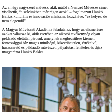
Az a négy nagyszerű művész, akik mától a Nemzet Művésze címet
viselhetik, “a szívünkben már régen azok” – fogalmazott Hankó
Balázs kulturális és innovációs miniszter, hozzátéve: “ez helyes, de
nem elegendő”.
A Magyar Művészeti Akadémia feladata az, hogy az elismerésre
azokat válassza ki, akik esetében az alkotói tevékenység olyan
példaadó életúttal párosul, amelynek megbecsülése kiemelt
fontossággal bír: magas minőségű, kikezdhetetlen, értékelvű,
hazaszerető és példaadó művészeti pályafutást feltételez és díjaz –
magyarázta Hankó Balázs.