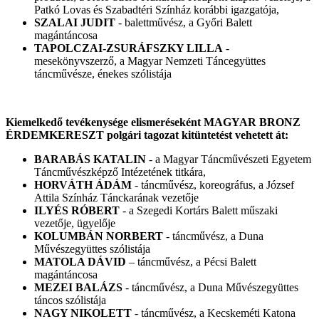
Patkó Lovas és Szabadtéri Színház korábbi igazgatója,
SZALAI JUDIT
- balettművész, a Győri Balett
magántáncosa
TAPOLCZAI-ZSURÁFSZKY LILLA
-
mesekönyvszerző, a Magyar Nemzeti Táncegyüttes
táncművésze, énekes szólistája
Kiemelkedő tevékenysége elismeréseként MAGYAR BRONZ
ÉRDEMKERESZT polgári tagozat kitüntetést vehetett át:
BARABÁS KATALIN
- a Magyar Táncművészeti Egyetem
Táncművészképző Intézetének titkára,
HORVÁTH ÁDÁM
- táncművész, koreográfus, a József
Attila Színház Tánckarának vezetője
ILYÉS RÓBERT
- a Szegedi Kortárs Balett műszaki
vezetője, ügyelője
KOLUMBÁN NORBERT
- táncművész, a Duna
Művészegyüttes szólistája
MATOLA DÁVID
– táncművész, a Pécsi Balett
magántáncosa
MEZEI BALÁZS
- táncművész, a Duna Művészegyüttes
táncos szólistája
NAGY NIKOLETT
- táncművész, a Kecskeméti Katona