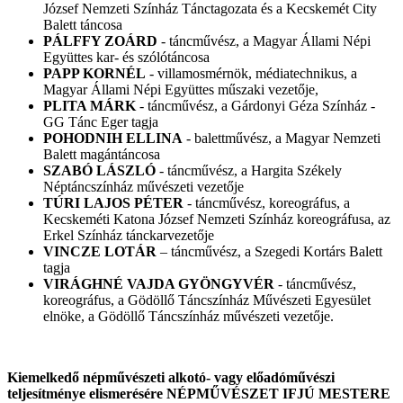
József Nemzeti Színház Tánctagozata és a Kecskemét City
Balett táncosa
PÁLFFY ZOÁRD
- táncművész, a Magyar Állami Népi
Együttes kar- és szólótáncosa
PAPP KORNÉL
- villamosmérnök, médiatechnikus, a
Magyar Állami Népi Együttes műszaki vezetője,
PLITA MÁRK
- táncművész, a Gárdonyi Géza Színház -
GG Tánc Eger tagja
POHODNIH ELLINA
- balettművész, a Magyar Nemzeti
Balett magántáncosa
SZABÓ LÁSZLÓ
- táncművész, a Hargita Székely
Néptáncszínház művészeti vezetője
TÚRI LAJOS PÉTER
- táncművész, koreográfus, a
Kecskeméti Katona József Nemzeti Színház koreográfusa, az
Erkel Színház tánckarvezetője
VINCZE LOTÁR
– táncművész, a Szegedi Kortárs Balett
tagja
VIRÁGHNÉ VAJDA GYÖNGYVÉR
- táncművész,
koreográfus, a Gödöllő Táncszínház Művészeti Egyesület
elnöke, a Gödöllő Táncszínház művészeti vezetője.
Kiemelkedő népművészeti alkotó- vagy előadóművészi
teljesítménye elismerésére NÉPMŰVÉSZET IFJÚ MESTERE