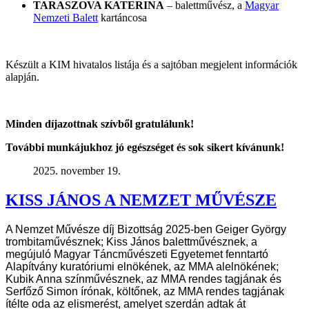
TARASZOVA KATERINA
– balettművész, a
Magyar
Nemzeti Balett
kartáncosa
Készült a KIM hivatalos listája és a sajtóban megjelent információk
alapján.
Minden díjazottnak szívből gratulálunk!
További munkájukhoz jó egészséget és sok sikert kívánunk!
2025. november 19.
KISS JÁNOS A NEMZET MŰVÉSZE
A Nemzet Művésze díj Bizottság 2025-ben Geiger György
trombitaművésznek; Kiss János balettművésznek, a
megújuló Magyar Táncművészeti Egyetemet fenntartó
Alapítvány kuratóriumi elnökének, az MMA alelnökének;
Kubik Anna színművésznek, az MMA rendes tagjának és
Serfőző Simon írónak, költőnek, az MMA rendes tagjának
ítélte oda az elismerést, amelyet szerdán adtak át