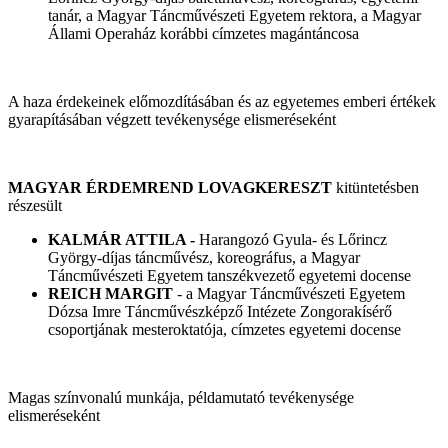
tanár, a Magyar Táncművészeti Egyetem rektora, a Magyar
Állami Operaház korábbi címzetes magántáncosa
A haza érdekeinek előmozdításában és az egyetemes emberi értékek
gyarapításában végzett tevékenysége elismeréseként
MAGYAR ÉRDEMREND LOVAGKERESZT
kitüntetésben
részesült
KALMÁR ATTILA -
Harangozó Gyula- és Lőrincz
György-díjas táncművész, koreográfus, a Magyar
Táncművészeti Egyetem tanszékvezető egyetemi docense
REICH MARGIT
- a Magyar Táncművészeti Egyetem
Dózsa Imre Táncművészképző Intézete Zongorakísérő
csoportjának mesteroktatója, címzetes egyetemi docense
Magas színvonalú munkája, példamutató tevékenysége
elismeréseként