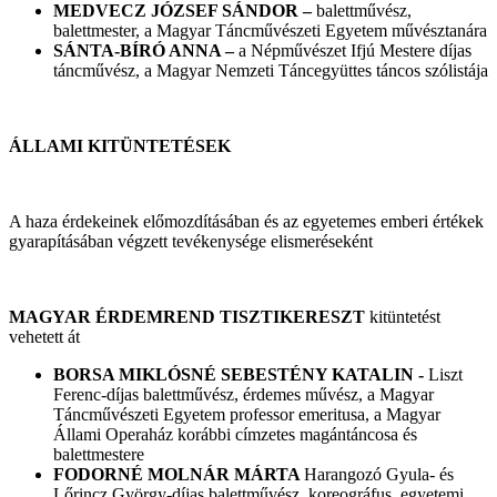
MEDVECZ JÓZSEF SÁNDOR –
balettművész,
balettmester, a Magyar Táncművészeti Egyetem művésztanára
SÁNTA-BÍRÓ ANNA –
a Népművészet Ifjú Mestere díjas
táncművész, a Magyar Nemzeti Táncegyüttes táncos szólistája
ÁLLAMI KITÜNTETÉSEK
A haza érdekeinek előmozdításában és az egyetemes emberi értékek
gyarapításában végzett tevékenysége elismeréseként
MAGYAR ÉRDEMREND TISZTIKERESZT
kitüntetést
vehetett át
BORSA MIKLÓSNÉ SEBESTÉNY KATALIN -
Liszt
Ferenc-díjas balettművész, érdemes művész, a Magyar
Táncművészeti Egyetem professor emeritusa, a Magyar
Állami Operaház korábbi címzetes magántáncosa és
balettmestere
FODORNÉ MOLNÁR MÁRTA
Harangozó Gyula- és
Lőrincz György-díjas balettművész, koreográfus, egyetemi