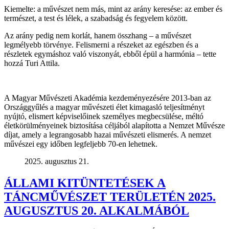
Kiemelte: a művészet nem más, mint az arány keresése: az ember és
természet, a test és lélek, a szabadság és fegyelem között.
Az arány pedig nem korlát, hanem összhang – a művészet
legmélyebb törvénye. Felismerni a részeket az egészben és a
részletek egymáshoz való viszonyát, ebből épül a harmónia – tette
hozzá Turi Attila.
A Magyar Művészeti Akadémia kezdeményezésére 2013-ban az
Országgyűlés a magyar művészeti élet kimagasló teljesítményt
nyújtó, elismert képviselőinek személyes megbecsülése, méltó
életkörülményeinek biztosítása céljából alapította a Nemzet Művésze
díjat, amely a legrangosabb hazai művészeti elismerés. A nemzet
művészei egy időben legfeljebb 70-en lehetnek.
2025. augusztus 21.
ÁLLAMI KITÜNTETÉSEK A
TÁNCMŰVÉSZET TERÜLETÉN 2025.
AUGUSZTUS 20. ALKALMÁBÓL