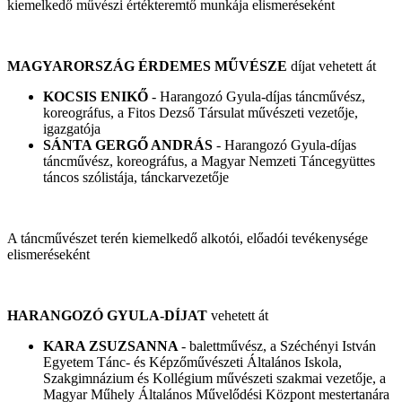
kiemelkedő művészi értékteremtő munkája elismeréseként
MAGYARORSZÁG ÉRDEMES MŰVÉSZE
díjat vehetett át
KOCSIS ENIKŐ
- Harangozó Gyula-díjas táncművész,
koreográfus, a Fitos Dezső Társulat művészeti vezetője,
igazgatója
SÁNTA GERGŐ ANDRÁS
- Harangozó Gyula-díjas
táncművész, koreográfus, a Magyar Nemzeti Táncegyüttes
táncos szólistája, tánckarvezetője
A táncművészet terén kiemelkedő alkotói, előadói tevékenysége
elismeréseként
HARANGOZÓ GYULA-DÍJAT
vehetett át
KARA ZSUZSANNA
- balettművész, a Széchényi István
Egyetem Tánc- és Képzőművészeti Általános Iskola,
Szakgimnázium és Kollégium művészeti szakmai vezetője, a
Magyar Műhely Általános Művelődési Központ mestertanára