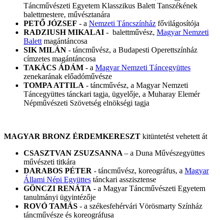
Táncművészeti Egyetem Klasszikus Balett Tanszékének
balettmestere, művésztanára
PETŐ JÓZSEF
- a
Nemzeti Táncszínház
fővilágosítója
RADZIUSH MIKALAI
- balettművész,
Magyar Nemzeti
Balett
magántáncosa
SIK MILÁN
- táncművész, a Budapesti Operettszínház
címzetes magántáncosa
TAKÁCS ÁDÁM
- a
Magyar Nemzeti Táncegyüttes
zenekarának előadóművésze
TOMPA ATTILA
- táncművész, a Magyar Nemzeti
Táncegyüttes tánckari tagja, ügyelője, a Muharay Elemér
Népművészeti Szövetség elnökségi tagja
MAGYAR BRONZ ÉRDEMKERESZT
kitüntetést vehetett át
CSASZTVAN ZSUZSANNA
– a Duna Művészegyüttes
művészeti titkára
DARABOS PÉTER
- táncművész, koreográfus, a
Magyar
Állami Népi Együttes
tánckari asszisztense
GÖNCZI RENÁTA
- a Magyar Táncművészeti Egyetem
tanulmányi ügyintézője
ROVÓ TAMÁS
- a székesfehérvári Vörösmarty Színház
táncművésze és koreográfusa