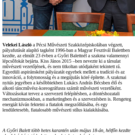
Velekei László
a Pécsi Művészeti Szakközépiskolában végzett,
pályafutását alapító tagként 1996-ban a Magyar Fesztivál Balettben
kezdte, az elmúlt 23 évben a Győri Balettnél a szakma valamennyi
lépcsőfokát bejárta. Kiss János 2015 –ben nevezte ki a társulat
művészeti vezetőjének, és nem titkoltan utódjaként tekintett rá.
Egyedüli aspiránsként pályázatát egyebek mellett a tradíció és az
innováció, a folytonosság és a megújulás köré építette. A szakmai
nyitás jegyében a későbbiekben Lukács András Bécsben élő és
alkotó táncművész-koreográfusra számít művészeti vezetőként.
Változásokat tervez a szervezeti felépítésben, a döntéshozatali
mechanizmusokban, a marketingben és a szervezésben is. Rengeteg
energiát kíván fektetni a fiatalok megszólításába, és egy
lendületesebb, fiatalosabb művészeti stílus kialakításába.
A Győri Balett több hetes karantén után május 18-án, hétfőn kezdte