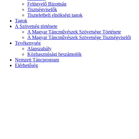
Felügyelő Bizottság
Tisztségviselők
Tiszteletbeli elnökségi tagok
Tagok
A Szövetség története
A Magyar Táncművészek Szövetsége Története
A Magyar Táncművészek Szövetsége Tisztségviselői
Tevékenység
Alapszabály
Közhasznúsági beszámolók
Nemzeti Táncprogram
Elérhetőség