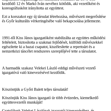
kezdődő 12 év Markó Iván nevéhez kötődik, aki vezetőként és
koreográfusként irányította az együttest.
Ezt a korszakot egy új társulat létrehozása, művészeti megerősítése
és Győr kulturális vérkeringésébe való bekapcsolása jellemezte.
1991-től Kiss János igazgatóként stabilizálta az együttes működési
feltételeit, biztosította a szakmai fejlődését, külföldi művészekkel
egészítette ki a hazai csapatot, kiszélesítette a repertoárt és a
nemzetközi táncélet rendszeres szereplőjévé tette a társulatot.
A harmadik szakasz Velekei László eddigi művészeti vezető
igazgatóvá való kinevezésével kezdődik.
Köszöntjük a Győri Balett teljes társulatát!
Köszönjük Kiss János igazgató úr több évtizedes, kiemelkedő
együttesvezetői munkáját!
Gratulálunk Velekei Lászlónak igazgatói kinevezéséhez, és