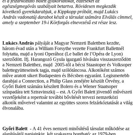
el a felzárkóztató balett gyakorlatokat, edzéseket az
egészségmegóvás szabályait betartva. Rövidesen megkezdik
következő gyerekdarabjuk, a Kippkopp próbáit, majd Lukács
András vadonatúj darabot készít a társulat számára Elválás címmel,
amely a szeptember 19-i Körforgás elnevezésű est része lesz.
Lukács András
pályáját a Magyar Nemzeti Balettben kezdte,
három évad után a William Forsythe vezette Frankfurt Ballettnél
folytatta, majd a lyoni Operához (Le ballet de l’Opéra de Lyon)
szerződött. Ifj. Harangozó Gyula igazgató hívására visszaszerződött
a Nemzeti Baletthez, majd 2005-től a bécsi Staastoper és Volksoper
balettegyütteseinek tagja, majd szólótáncosa. Alkotóként számos
műve aratott sikert Budapesten és Bécsben egyaránt. Legismertebb
darabjai a Connection, a Philip Glass zenéjére készült Örvény, a
Győri Balett számára készített Bolero és a Wiener Staatsoper
színpadára tett Sztravinszkij – est. A Győri Balett jövendő művészeti
vezetőjeként a repertoár további bővítését tervezi nemzetközi
alkotók műveivel valamint az együttes szoros felzárkóztatását a világ
élvonalába.
Győri Balett -
A 41 éves nemzeti minősítésű társulat működése az
alapításától napjainkig, két szakaszra bontható: az 1979-ben