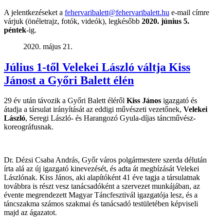
A jelentkezéseket a
fehervaribalett@fehervaribalett.hu
e-mail címre
várjuk (önéletrajz, fotók, videók), legkésőbb
2020. június 5.
péntek
-ig.
2020. május 21.
Július 1-től Velekei László váltja Kiss
Jánost a Győri Balett élén
29 év után távozik a Győri Balett éléről
Kiss János
igazgató és
átadja a társulat irányítását az eddigi művészeti vezetőnek,
Velekei
László
, Seregi László- és Harangozó Gyula-díjas táncművész-
koreográfusnak.
Dr. Dézsi Csaba András, Győr város polgármestere szerda délután
írta alá az új igazgató kinevezését, és adta át megbízását Velekei
Lászlónak. Kiss János, aki alapítóként 41 éve tagja a társulatnak
továbbra is részt vesz tanácsadóként a szervezet munkájában, az
évente megrendezett Magyar Táncfesztivál igazgatója lesz, és a
táncszakma számos szakmai és tanácsadó testületében képviseli
majd az ágazatot.