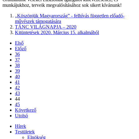
munkájukhoz, terveik megvalósításához sok sikert kívánunk!
„Köszönjük Magyarország” - felhívás független előadó-
művészek támogatására
TÁNC VILÁGNAPJA – 2020
Kitüntetések 2020. Március 15. alkalmából
Első
Előző
36
37
38
39
40
41
42
43
44
45
Következő
Utolsó
Hírek
Testületek
Elnökség