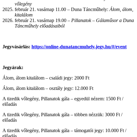
vőlegény
február 21. vasárnap 11.00 – Duna Táncműhely:
Álom, álom,
kitalálom
február 21. vasárnap 19.00 –
Pillanatok – Gálaműsor a Duna
Táncműhely előadásaiból
Jegyvásárlás:
https://online-dunatancmuhely.jegy.hu/#/event
Jegyárak:
Álom, álom kitalálom – családi jegy: 2000 Ft
Álom, álom kitalálom – osztály jegy: 12.000 Ft
A tizedik vőlegény, Pillanatok gála – egyedül nézem: 1500 Ft /
előadás
A tizedik vőlegény, Pillanatok gála – többen nézzük: 3000 Ft /
előadás
A tizedik vőlegény, Pillanatok gála – támogatói jegy: 10.000 Ft /
előadás