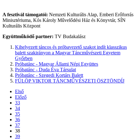
A fesztivál támogatói:
Nemzeti Kulturális Alap, Emberi Erőforrás
Minisztériuma, Kós Károly Művelődési Ház és Könyvtár, SÍN
Kulturális Központ
Együttműködő partner:
TV Budakalász
Kihelyezett táncos és próbavezető szakot indít klasszikus
balett szakirányon a Magyar Táncművészeti Egyetem
Győrben
Próbatánc - Magyar Állami Népi Együttes
Próbatánc - Duda Éva Társulat
Próbatánc - Szegedi Kortárs Balett
FÜLÖP VIKTOR TÁNCMŰVÉSZETI ÖSZTÖNDÍJ
Első
Előző
33
34
35
36
37
38
39