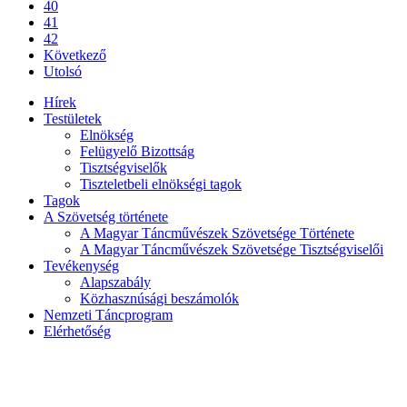
40
41
42
Következő
Utolsó
Hírek
Testületek
Elnökség
Felügyelő Bizottság
Tisztségviselők
Tiszteletbeli elnökségi tagok
Tagok
A Szövetség története
A Magyar Táncművészek Szövetsége Története
A Magyar Táncművészek Szövetsége Tisztségviselői
Tevékenység
Alapszabály
Közhasznúsági beszámolók
Nemzeti Táncprogram
Elérhetőség