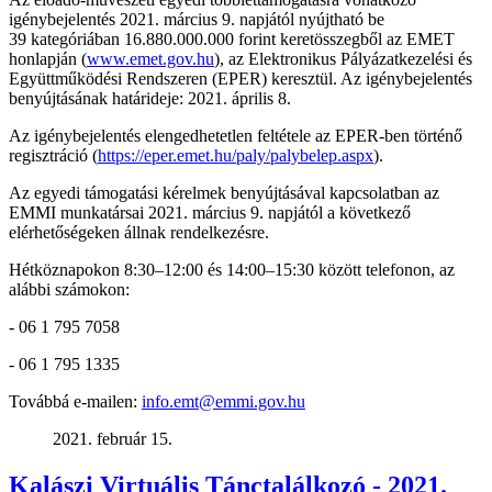
igénybejelentés 2021. március 9. napjától nyújtható be
39 kategóriában 16.880.000.000 forint keretösszegből az EMET
honlapján (
www.emet.gov.hu
), az Elektronikus Pályázatkezelési és
Együttműködési Rendszeren (EPER) keresztül. Az igénybejelentés
benyújtásának határideje: 2021. április 8.
Az igénybejelentés elengedhetetlen feltétele az EPER-ben történő
regisztráció (
https://eper.emet.hu/paly/palybelep.aspx
).
Az egyedi támogatási kérelmek benyújtásával kapcsolatban az
EMMI munkatársai 2021. március 9. napjától a következő
elérhetőségeken állnak rendelkezésre.
Hétköznapokon 8:30–12:00 és 14:00–15:30 között telefonon, az
alábbi számokon:
- 06 1 795 7058
- 06 1 795 1335
Továbbá e-mailen:
info.emt@emmi.gov.hu
2021. február 15.
Kalászi Virtuális Tánctalálkozó - 2021.