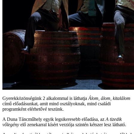
Gyerekközönségünk 2 alkalommal is láthatja
Álom, álom, kitalálom
című előadásunkat, amit mind osztályoknak, mind családi
programként elérhetővé teszünk.
A Duna Táncműhely egyik legsikeresebb előadása, az
A tizedik
vőlegény
elő zenekarral kísért verziója szintén kétszer lesz látható.