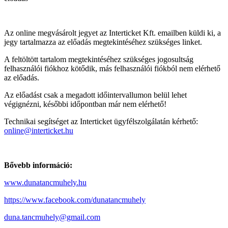
Az online megvásárolt jegyet az Interticket Kft. emailben küldi ki, a
jegy tartalmazza az előadás megtekintéséhez szükséges linket.
A feltöltött tartalom megtekintéséhez szükséges jogosultság
felhasználói fiókhoz kötődik, más felhasználói fiókból nem elérhető
az előadás.
Az előadást csak a megadott időintervallumon belül lehet
végignézni, későbbi időpontban már nem elérhető!
Technikai segítséget az Interticket ügyfélszolgálatán kérhető:
online@interticket.hu
Bővebb információ:
www.dunatancmuhely.hu
https://www.facebook.com/dunatancmuhely
duna.tancmuhely@gmail.com