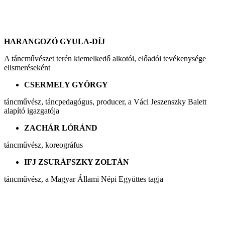
HARANGOZÓ GYULA-DÍJ
A táncművészet terén kiemelkedő alkotói, előadói tevékenysége
elismeréseként
CSERMELY GYÖRGY
táncművész, táncpedagógus, producer, a Váci Jeszenszky Balett
alapító igazgatója
ZACHÁR LÓRÁND
táncművész, koreográfus
IFJ ZSURÁFSZKY ZOLTÁN
táncművész, a Magyar Állami Népi Együttes tagja