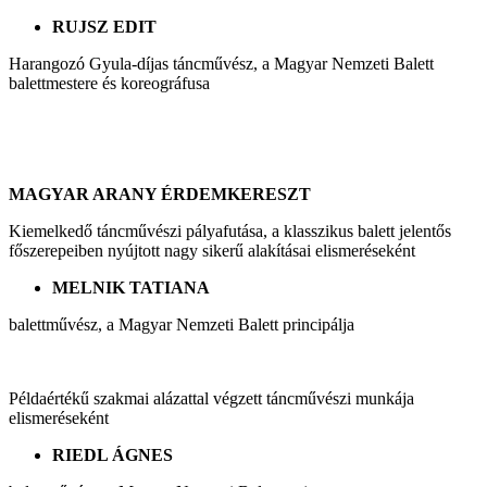
RUJSZ EDIT
Harangozó Gyula-díjas táncművész, a Magyar Nemzeti Balett
balettmestere és koreográfusa
MAGYAR ARANY ÉRDEMKERESZT
Kiemelkedő táncművészi pályafutása, a klasszikus balett jelentős
főszerepeiben nyújtott nagy sikerű alakításai elismeréseként
MELNIK TATIANA
balettművész, a Magyar Nemzeti Balett principálja
Példaértékű szakmai alázattal végzett táncművészi munkája
elismeréseként
RIEDL ÁGNES