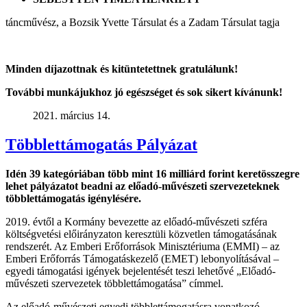
táncművész, a Bozsik Yvette Társulat és a Zadam Társulat tagja
Minden díjazottnak és kitüntetettnek gratulálunk!
További munkájukhoz jó egészséget és sok sikert kívánunk!
2021. március 14.
Többlettámogatás Pályázat
Idén 39 kategóriában több mint 16 milliárd forint keretösszegre
lehet pályázatot beadni az előadó-művészeti szervezeteknek
többlettámogatás igénylésére.
2019. évtől a Kormány bevezette az előadó-művészeti szféra
költségvetési előirányzaton keresztüli közvetlen támogatásának
rendszerét. Az Emberi Erőforrások Minisztériuma (EMMI) – az
Emberi Erőforrás Támogatáskezelő (EMET) lebonyolításával –
egyedi támogatási igények bejelentését teszi lehetővé „Előadó-
művészeti szervezetek többlettámogatása” címmel.
Az előadó-művészeti egyedi többlettámogatásra vonatkozó