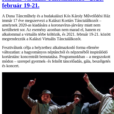
február 19-21.
A Duna Táncműhely és a budakalászi Kós Károly Művelődési Ház
immár 17 éve megszervezi a Kalászi Kortárs Tánctalálkozót –
amelynek 2020-as kiadására a koronavírus-járvány miatt nem
kerülhetett sor. Az esemény azonban nem marad el, hanem ez
alkalommal a virtuális térbe költözik, és 2021. február 19-21. között
megrendezzük a Kalászi Virtuális Tánctalálkozót.
Fesztiválunk célja a helyzethez alkalmazkodó forma ellenére
változatlan: a hagyományos néptáncból és népzenéből inspirálódó
kortárstánc koncentrált bemutatása. Programunkban – a megszokott
módon – szerepel gyermek- és felnőtt táncelőadás, gála, beszélgetés
és koncert.