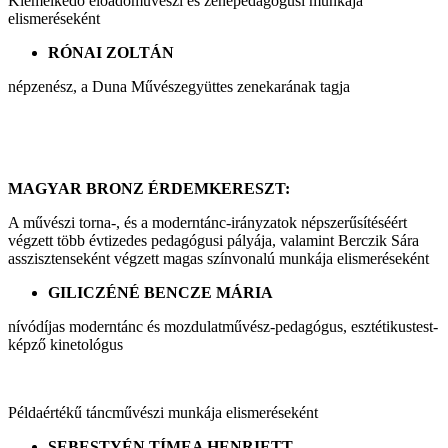
Kiemelkedő előadóművészi és zenepedagógusi munkája
elismeréseként
RÓNAI ZOLTÁN
népzenész, a Duna Művészegyüttes zenekarának tagja
MAGYAR BRONZ ÉRDEMKERESZT:
A művészi torna-, és a moderntánc-irányzatok népszerűsítéséért
végzett több évtizedes pedagógusi pályája, valamint Berczik Sára
asszisztenseként végzett magas színvonalú munkája elismeréseként
GILICZÉNÉ BENCZE MÁRIA
nívódíjas moderntánc és mozdulatművész-pedagógus, esztétikustest-
képző kinetológus
Példaértékű táncművészi munkája elismeréseként
SEBESTYÉN TÍMEA HENRIETT