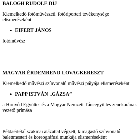
BALOGH RUDOLF-DÍJ
Kiemelkedő fotóművészeti, fotóriporteri tevékenysége
elismeréseként
EIFERT JÁNOS
fotóművész
MAGYAR ÉRDEMREND LOVAGKERESZT
Kiemelkedő művészi színvonalú művészi pályája elismeréseként
PAPP ISTVÁN „GÁZSA”
a Honvéd Együttes és a Magyar Nemzeti Táncegyüttes zenekarának
vezető prímása
Példaértékű szakmai alázattal végzett, kimagasló színvonalú
balettmesteri és koreográfusi munkája elismeréseként