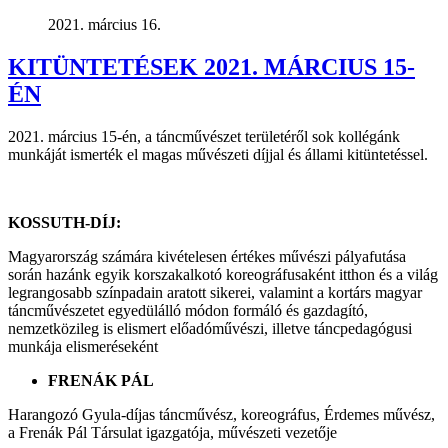
2021. március 16.
KITÜNTETÉSEK 2021. MÁRCIUS 15-
ÉN
2021. március 15-én, a táncművészet területéről sok kollégánk
munkáját ismerték el magas művészeti díjjal és állami kitüntetéssel.
KOSSUTH-DÍJ:
Magyarország számára kivételesen értékes művészi pályafutása
során hazánk egyik korszakalkotó koreográfusaként itthon és a világ
legrangosabb színpadain aratott sikerei, valamint a kortárs magyar
táncművészetet egyedülálló módon formáló és gazdagító,
nemzetközileg is elismert előadóművészi, illetve táncpedagógusi
munkája elismeréseként
FRENÁK PÁL
Harangozó Gyula-díjas táncművész, koreográfus, Érdemes művész,
a Frenák Pál Társulat igazgatója, művészeti vezetője