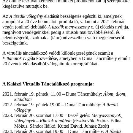
Az online fesztivál keretében mindkét produkciónkat új szereplőkkel
kiegészülve mutatjuk be.
Az
A tizedik vőlegény
eladását beszélgetés egészíti ki, amelynek
apropóját a 20 éve bemutatott produkció, valamint a 2021 február
végén (online) debütáló
A tizedik menyasszony
c. új előadás nyújtja,
meghívott vendégeinkkel pedig a rítusok mai továbbéléséről és
jelentőségéről, azoknak a (tánc)művészetben való megjelenéséről
beszélgetünk.
A virtuális tánctalálkozó valódi különlegességének számít a
Pillanatok
c. gála közvetítése, amelyben a Duna Táncműhely elmúlt
20 évének előadásaiból válogattunk koreográfiákat.
A Kalászi Virtuális Tánctalálkozó programja:
február 19. péntek, 11.00 – Duna Táncműhely:
Álom, álom,
kitalálom
február 19. péntek 19.00 – Duna Táncműhely:
A tízedik
vőlegény
február 20. szombat 17.00 – beszélgetés:
Menyasszonyok,
vőlegények – Rítusok a mában
(résztvevők: Szirtes Edina
Mókus, Sándor Ildikó, Küttel Dávid, Juhász Zsolt)
február 20. szombat 19.00 – Duna Táncműhely:
A tízedik