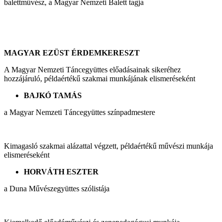
balettművész, a Magyar Nemzeti Balett tagja
MAGYAR EZÜST ÉRDEMKERESZT
A Magyar Nemzeti Táncegyüttes előadásainak sikeréhez
hozzájáruló, példaértékű szakmai munkájának elismeréseként
BAJKÓ TAMÁS
a Magyar Nemzeti Táncegyüttes színpadmestere
Kimagasló szakmai alázattal végzett, példaértékű művészi munkája
elismeréseként
HORVÁTH ESZTER
a Duna Művészegyüttes szólistája