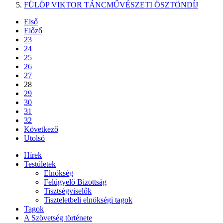
FÜLÖP VIKTOR TÁNCMŰVÉSZETI ÖSZTÖNDÍJ
Első
Előző
23
24
25
26
27
28
29
30
31
32
Következő
Utolsó
Hírek
Testületek
Elnökség
Felügyelő Bizottság
Tisztségviselők
Tiszteletbeli elnökségi tagok
Tagok
A Szövetség története