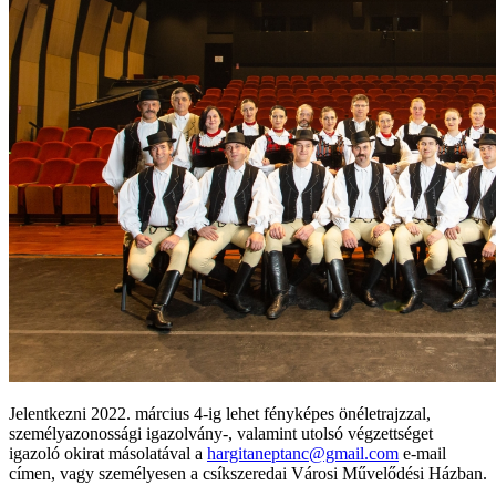
Jelentkezni 2022. március 4-ig lehet fényképes önéletrajzzal,
személyazonossági igazolvány-, valamint utolsó végzettséget
igazoló okirat másolatával a
hargitaneptanc@gmail.com
e-mail
címen, vagy személyesen a csíkszeredai Városi Művelődési Házban.