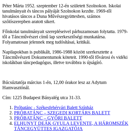
Péter Márta 1952. szeptember 12-én született Szolnokon. Iskolai
tanulmányait és táncos pályáját Szolnokon kezdte. 1969-től
hivatásos táncos a Duna Művészegyüttesben, számos
szólószerepben aratott sikert.
Főiskolai tanulmányait szerepléseivel párhuzamosan folytatta. 1979-
től a Táncművészet című lap szerkesztőségi munkatársa.
Folyamatosan jelennek meg tudósításai, kritikái.
Napilapokban is publikált, 1986-1988 között szerkesztette a
Táncművészeti Dokumentumok köteteit. 1990-től fővárosi és vidéki
iskolákban táncpedagógus, illetve továbbra is újságíró.
Búcsúztatója március 1-én, 12,00 órakor lesz az Adytum
Hamvasztónál.
Cím: 1225 Budapest Bányalég utca 31-33.
Próbatánc - Székesfehérvári Balett Színház
PRÓBATÁNC – SZEGEDI KORTÁRS BALETT
PRÓBATÁNC – GYŐRI BALETT
ELHUNYT DEÁK GYULA LEVENTE, A HÁROMSZÉK
TÁNCEGYÜTTES IGAZGATÓJA