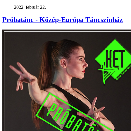
2022. február 22.
Próbatánc - Közép-Európa Táncszínház