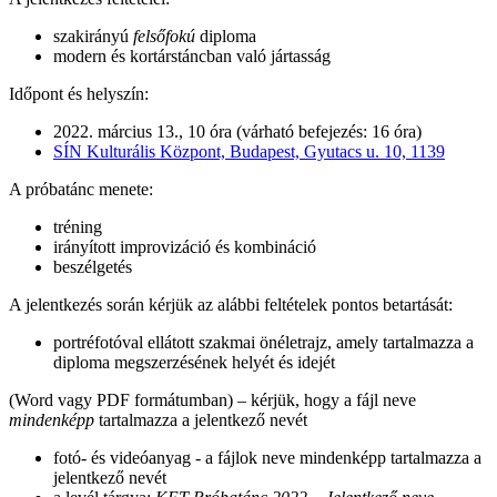
szakirányú
felsőfokú
diploma
modern és kortárstáncban való jártasság
Időpont és helyszín:
2022. március 13., 10 óra (várható befejezés: 16 óra)
SÍN Kulturális Központ, Budapest, Gyutacs u. 10, 1139
A próbatánc menete:
tréning
irányított improvizáció és kombináció
beszélgetés
A jelentkezés során kérjük az alábbi feltételek pontos betartását:
portréfotóval ellátott szakmai önéletrajz, amely tartalmazza a
diploma megszerzésének helyét és idejét
(Word vagy PDF formátumban) – kérjük, hogy a fájl neve
mindenképp
tartalmazza a jelentkező nevét
fotó- és videóanyag - a fájlok neve mindenképp tartalmazza a
jelentkező nevét