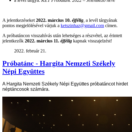
a levél tárgya:
KET Próbatánc 2022 – Jelentkező neve
A jelentkezéseket
2022. március 10.
éjfélig
,
a levél tárgyának
pontos megjelölésével várjuk a
ketszinhaz@gmail.com
címen.
A próbatáncon visszahívás után lehetséges a részvétel, az érintett
jelentkezők
2022. március 11.
éjfélig
kapnak visszajelzést!
2022. február 21.
Próbatánc - Hargita Nemzeti Székely
Népi Együttes
A Hargita Nemzeti Székely Népi Együttes próbatáncot hirdet
néptáncosok számára.