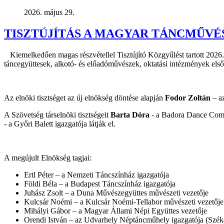
2026. május 29.
TISZTÚJÍTÁS A MAGYAR TÁNCMŰV
Kiemelkedően magas részvétellel Tisztújító Közgyűlést tartott 202
táncegyüttesek, alkotó- és előadóművészek, oktatási intézmények els
Az elnöki tisztséget az új elnökség döntése alapján
Fodor Zoltán
– az
A Szövetség társelnöki tisztségeit
Barta Dóra
- a Badora Dance Compa
- a Győri Balett igazgatója látják el.
A megújult Elnökség tagjai:
Ertl Péter – a Nemzeti Táncszínház igazgatója
Földi Béla – a Budapest Táncszínház igazgatója
Juhász Zsolt – a Duna Művészegyüttes művészeti vezetője
Kulcsár Noémi – a Kulcsár Noémi-Tellabor művészeti vezetője
Mihályi Gábor – a Magyar Állami Népi Együttes vezetője
Orendi István – az Udvarhely Néptáncműhely igazgatója (Szék