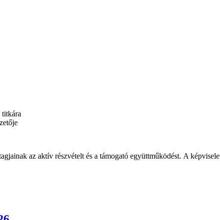
titkára
zetője
gjainak az aktív részvételt és a támogató együttműködést.
A képvisele
26