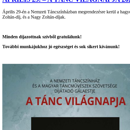
Április 29-én a Nemzeti Táncszínházban megrendezésre kerül a hagy
Zoltán-díj, és a Nagy Zoltán-díjak.
Minden díjazottnak szívből gratulálunk!
További munkájukhoz jó egészséget és sok sikert kívánunk!