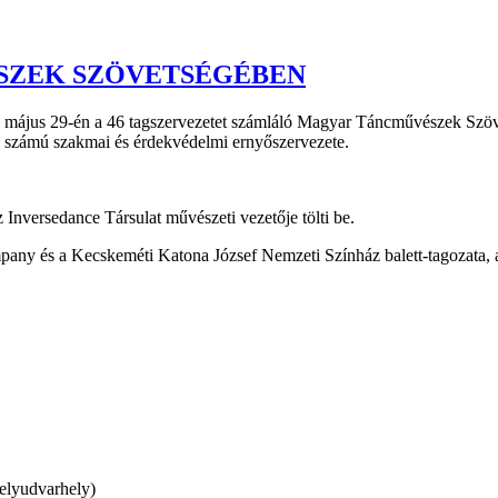
ÉSZEK SZÖVETSÉGÉBEN
6. május 29-én a 46 tagszervezetet számláló Magyar Táncművészek Szö
ő számú szakmai és érdekvédelmi ernyőszervezete.
 Inversedance Társulat művészeti vezetője tölti be.
ny és a Kecskeméti Katona József Nemzeti Színház balett-tagozata, a
elyudvarhely)