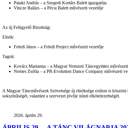
Pataki András – a Szegedi Kortárs Balett igazgatója
Vincze Balázs – a Pécsi Balett művészeti vezetője
Az új Felügyelő Bizottság:
Elnök:
Feledi János – a Feledi Project művészeti vezetője
Tagok:
Kovács Marianna – a Magyar Nemzeti Táncegyüttes művészeti 
Nemes Zsófia – a PR-Evolution Dance Company művészeti ve
A Magyar Táncművészek Szövetsége új elnöksége ezúton is köszöni ta
sokszínűségét, valamint a szervezet jövője iránti elkötelezettségét.
2026. április 29.
ÁPRILIS 29. – A TÁNC VILÁGNAPJA 20