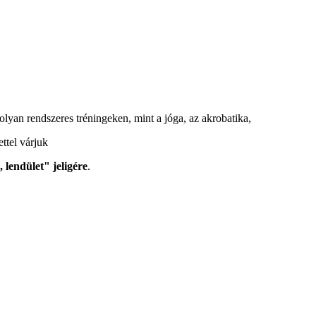
l olyan rendszeres tréningeken, mint a jóga, az akrobatika,
ttel várjuk
 lendület" jeligére
.