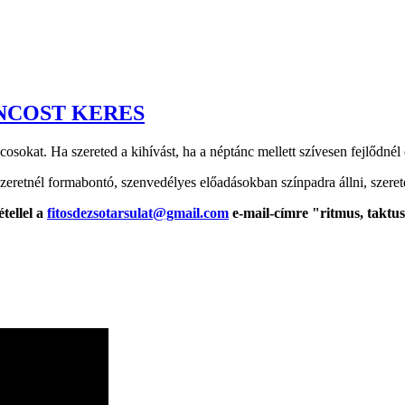
ÁNCOST KERES
táncosokat. Ha szereted a kihívást, ha a néptánc mellett szívesen fejlődné
szeretnél formabontó, szenvedélyes előadásokban színpadra állni, szerete
tellel
a
fitosdezsotarsulat@gmail.com
e-mail-címre "ritmus, taktus,