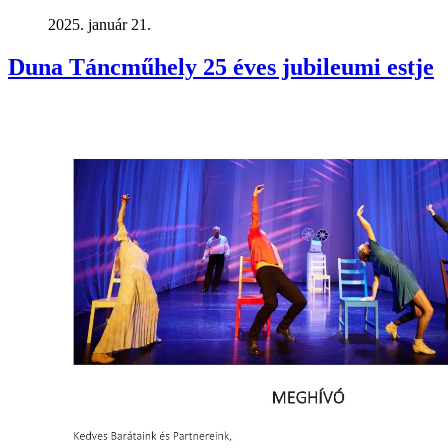
2025. január 21.
Duna Táncműhely 25 éves jubileumi estje