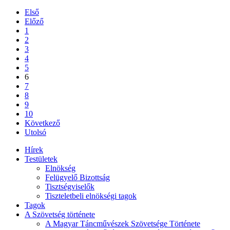
Első
Előző
1
2
3
4
5
6
7
8
9
10
Következő
Utolsó
Hírek
Testületek
Elnökség
Felügyelő Bizottság
Tisztségviselők
Tiszteletbeli elnökségi tagok
Tagok
A Szövetség története
A Magyar Táncművészek Szövetsége Története