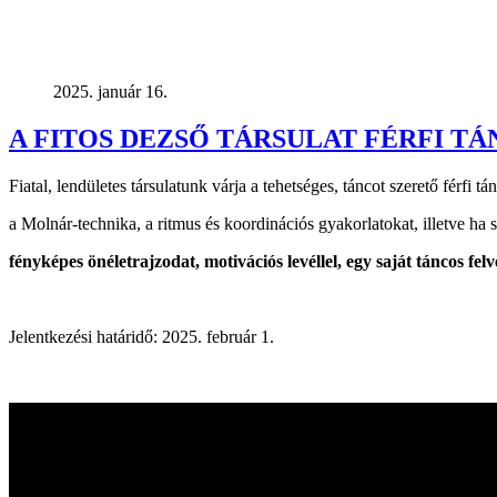
2025. január 16.
A FITOS DEZSŐ TÁRSULAT FÉRFI T
Fiatal, lendületes társulatunk várja a tehetséges, táncot szerető férfi 
a Molnár-technika, a ritmus és koordinációs gyakorlatokat, illetve ha 
fényképes önéletrajzodat, motivációs levéllel, egy saját táncos felvé
Jelentkezési határidő: 2025. február 1.