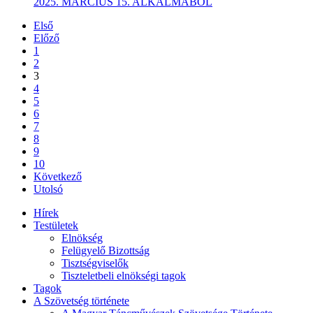
2025. MÁRCIUS 15. ALKALMÁBÓL
Első
Előző
1
2
3
4
5
6
7
8
9
10
Következő
Utolsó
Hírek
Testületek
Elnökség
Felügyelő Bizottság
Tisztségviselők
Tiszteletbeli elnökségi tagok
Tagok
A Szövetség története