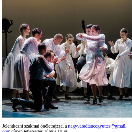
Jelentkezni szakmai önéletrajzzal a
nagyvaradtancegyuttes@gmail.
com
címen lehetséges, június 10-ig.