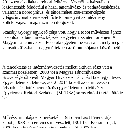
2011-ben elvállalta a rektori felkérést. Vezetői pályázatában
legfontosabb feladatául a hazai táncművész- és pedagógusképzés,
valamint a koreográfus- és táncelméleti szakemberképzés
világszínvonalra emelését tűzte ki, amelyért az intézmény
kollektívájával magas szinten dolgozott.
Szakály György egyik fő célja volt, hogy a többi művészeti ághoz
hasonlóan a táncművészképzés is egyetemi szinten történjen. A
Magyar Táncművészeti Főiskola egyetemmé válása – amely meg is
valósult 2018-ban – nagymértékben az ő munkájának köszönhető.
A táncoktatás és intézményvezetés mellett aktívan részt vett a
szakmai közéletben. 2008-tól a Magyar Táncművészek
Szövetségéből kivált Magyar Hivatásos Tánc- és Balettegyüttesek
Egyesületének alelnöke, 2012–2014 között az öt művészeti
felsőoktatási intézmény közös egyesületének, a Művészeti
Egyetemek Rektori Székének (MERSZ) soros elnöki tisztét töltötte
be.
Művészi munkája elismeréseként 1985-ben Liszt Ferenc-díjat
kapott, 1988-ban érdemes művész lett, 1991-ben Kossuth-díjat,
2000-ben kiváló művészi címet vehetett át. 2003-ban a