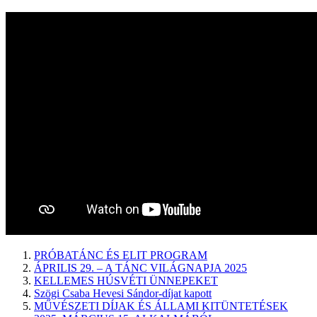
PRÓBATÁNC ÉS ELIT PROGRAM
ÁPRILIS 29. – A TÁNC VILÁGNAPJA 2025
KELLEMES HÚSVÉTI ÜNNEPEKET
Szögi Csaba Hevesi Sándor-díjat kapott
MŰVÉSZETI DÍJAK ÉS ÁLLAMI KITÜNTETÉSEK