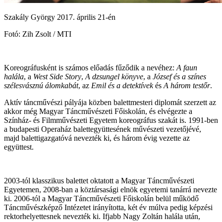
Szakály György 2017. április 21-én
Fotó: Zih Zsolt / MTI
Koreográfusként is számos előadás fűződik a nevéhez:
A faun
halála
, a
West Side Story
,
A dzsungel könyve
, a
József és a színes
szélesvásznú álomkabát
, az
Emil és a detektívek
és
A három testőr
.
Aktív táncművészi pályája közben balettmesteri diplomát szerzett az
akkor még Magyar Táncművészeti Főiskolán, és elvégezte a
Színház- és Filmművészeti Egyetem koreográfus szakát is. 1991-ben
a budapesti Operaház balettegyüttesének művészeti vezetőjévé,
majd balettigazgatóvá nevezték ki, és három évig vezette az
együttest.
2003-tól klasszikus balettet oktatott a Magyar Táncművészeti
Egyetemen, 2008-ban a köztársasági elnök egyetemi tanárrá nevezte
ki. 2006-tól a Magyar Táncművészeti Főiskolán belül működő
Táncművészképző Intézetet irányította, két év múlva pedig képzési
rektorhelyettesnek nevezték ki. Ifjabb Nagy Zoltán halála után,