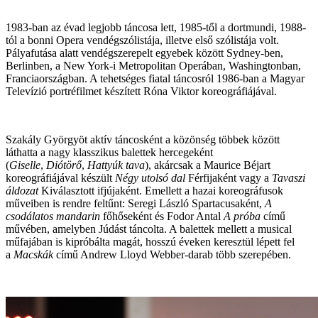
1983-ban az évad legjobb táncosa lett, 1985-től a dortmundi, 1988-
tól a bonni Opera vendégszólistája, illetve első szólistája volt.
Pályafutása alatt vendégszerepelt egyebek között Sydney-ben,
Berlinben, a New York-i Metropolitan Operában, Washingtonban,
Franciaországban. A tehetséges fiatal táncosról 1986-ban a Magyar
Televízió portréfilmet készített Róna Viktor koreográfiájával.
Szakály Györgyöt aktív táncosként a közönség többek között
láthatta a nagy klasszikus balettek hercegeként
(
Giselle
,
Diótörő
,
Hattyúk tava
), akárcsak a Maurice Béjart
koreográfiájával készült
Négy utolsó dal
Férfijaként vagy a
Tavaszi
áldozat
Kiválasztott ifjújaként. Emellett a hazai koreográfusok
műveiben is rendre feltűnt: Seregi László Spartacusaként,
A
csodálatos mandarin
főhőseként és Fodor Antal
A próba
című
művében, amelyben Júdást táncolta. A balettek mellett a musical
műfajában is kipróbálta magát, hosszú éveken keresztül lépett fel
a
Macskák
című Andrew Lloyd Webber-darab több szerepében.