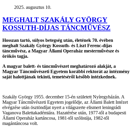
2025. augusztus 10.
MEGHALT SZAKÁLY GYÖRGY
KOSSUTH-DÍJAS TÁNCMŰVÉSZ
Hosszan tartó, súlyos betegség után, életének 70. évében
meghalt Szakály György Kossuth- és Liszt Ferenc-díjas
táncművész, a Magyar Állami Operaház mesterművésze és
örökös tagja.
A magyar balett- és táncművészet meghatározó alakját, a
Magyar Táncművészeti Egyetem korábbi rektorát az intézmény
saját halottjának tekinti, temetéséről később intézkednek.
Szakály György 1955. december 15-én született Nyíregyházán. A
Magyar Táncművészeti Egyetem jogelődje, az Állami Balett Intézet
elvégzése után ösztöndíjat nyert a világszerte elismert leningrádi
Vaganova Balettakadémiára. Hazatérése után, 1977-től a budapesti
Állami Operaház kartáncosa, 1981-től szólistája, 1982-től
magántáncosa volt.