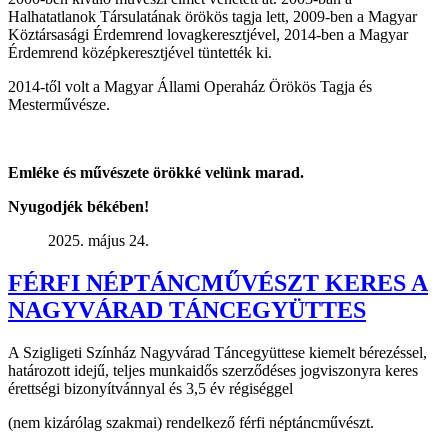
Halhatatlanok Társulatának örökös tagja lett, 2009-ben a Magyar
Köztársasági Érdemrend lovagkeresztjével, 2014-ben a Magyar
Érdemrend középkeresztjével tüntették ki.
2014-től volt a Magyar Állami Operaház Örökös Tagja és
Mesterművésze.
Emléke és művészete örökké velünk marad.
Nyugodjék békében!
2025. május 24.
FÉRFI NÉPTÁNCMŰVÉSZT KERES A
NAGYVÁRAD TÁNCEGYÜTTES
A Szigligeti Színház Nagyvárad Táncegyüttese kiemelt bérezéssel,
határozott idejű, teljes munkaidős szerződéses jogviszonyra keres
érettségi bizonyítvánnyal és 3,5 év régiséggel
(nem kizárólag szakmai) rendelkező férfi néptáncművészt.