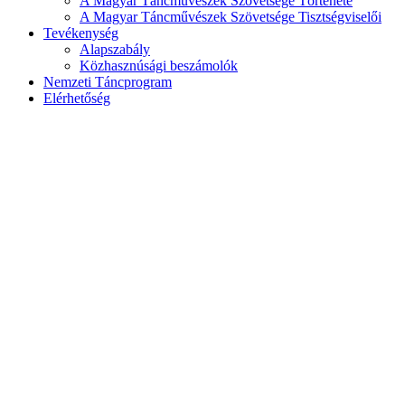
A Magyar Táncművészek Szövetsége Története
A Magyar Táncművészek Szövetsége Tisztségviselői
Tevékenység
Alapszabály
Közhasznúsági beszámolók
Nemzeti Táncprogram
Elérhetőség