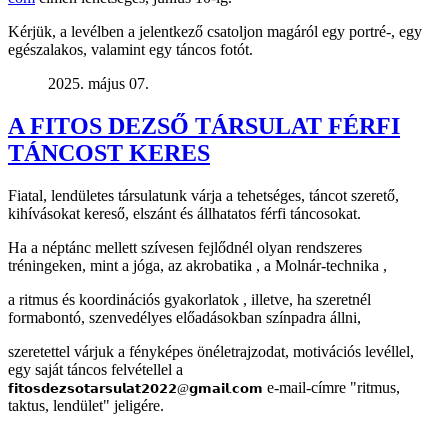
Kérjük, a levélben a jelentkező csatoljon magáról egy portré-, egy
egészalakos, valamint egy táncos fotót.
2025. május 07.
A FITOS DEZSŐ TÁRSULAT FÉRFI
TÁNCOST KERES
Fiatal, lendületes társulatunk várja a tehetséges, táncot szerető,
kihívásokat kereső, elszánt és állhatatos férfi táncosokat.
Ha a néptánc mellett szívesen fejlődnél olyan rendszeres
tréningeken, mint a jóga, az akrobatika , a Molnár-technika ,
a ritmus és koordinációs gyakorlatok , illetve, ha szeretnél
formabontó, szenvedélyes előadásokban színpadra állni,
szeretettel várjuk a fényképes önéletrajzodat, motivációs levéllel,
egy saját táncos felvétellel a
e-mail-címre "ritmus,
𝗳𝗶𝘁𝗼𝘀𝗱𝗲𝘇𝘀𝗼𝘁𝗮𝗿𝘀𝘂𝗹𝗮𝘁𝟮𝟬𝟮𝟮@𝗴𝗺𝗮𝗶𝗹.𝗰𝗼𝗺
taktus, lendület" jeligére.