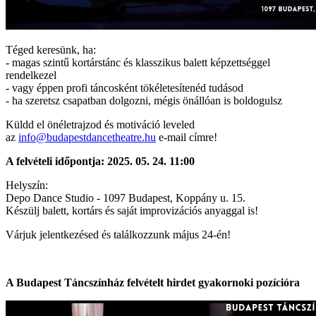
Téged keresünk, ha:
- magas szintű kortárstánc és klasszikus balett képzettséggel
rendelkezel
- vagy éppen profi táncosként tökéletesítenéd tudásod
- ha szeretsz csapatban dolgozni, mégis önállóan is boldogulsz
Küldd el önéletrajzod és motiváció leveled
az
info@budapestdancetheatre.hu
e-mail címre!
A felvételi időpontja:
2025. 05. 24. 11:00
Helyszín:
Depo Dance Studio - 1097 Budapest, Koppány u. 15.
Készülj balett, kortárs és saját improvizációs anyaggal is!
Várjuk jelentkezésed és találkozzunk május 24-én!
A Budapest Táncszínház felvételt hirdet gyakornoki pozícióra