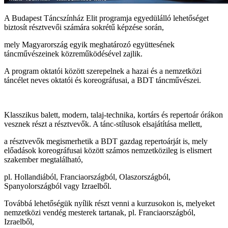
A Budapest Táncszínház Elit programja egyedülálló lehetőséget
biztosít résztvevői számára sokrétű képzése során,
mely Magyarország egyik meghatározó együttesének
táncművészeinek közreműködésével zajlik.
A program oktatói között szerepelnek a hazai és a nemzetközi
táncélet neves oktatói és koreográfusai, a BDT táncművészei.
Klasszikus balett, modern, talaj-technika, kortárs és repertoár órákon
vesznek részt a résztvevők. A tánc-stílusok elsajátítása mellett,
a résztvevők megismerhetik a BDT gazdag repertoárját is, mely
előadások koreográfusai között számos nemzetközileg is elismert
szakember megtalálható,
pl. Hollandiából, Franciaországból, Olaszországból,
Spanyolországból vagy Izraelből.
Továbbá lehetőségük nyílik részt venni a kurzusokon is, melyeket
nemzetközi vendég mesterek tartanak, pl. Franciaországból,
Izraelből,