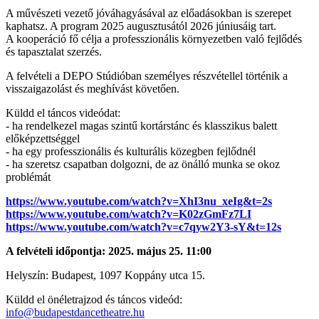
A művészeti vezető jóváhagyásával az előadásokban is szerepet
kaphatsz. A program 2025 augusztusától 2026 júniusáig tart.
A kooperáció fő célja a professzionális környezetben való fejlődés
és tapasztalat szerzés.
A felvételi a DEPO Stúdióban személyes részvétellel történik a
visszaigazolást és meghívást követően.
Küldd el táncos videódat:
- ha rendelkezel magas szintű kortárstánc és klasszikus balett
előképzettséggel
- ha egy professzionális és kulturális közegben fejlődnél
- ha szeretsz csapatban dolgozni, de az önálló munka se okoz
problémát
https://www.youtube.com/watch?v=XhI3nu_xeIg&t=2s
https://www.youtube.com/watch?v=K02zGmFz7LI
https://www.youtube.com/watch?v=c7qyw2Y3-sY&t=12s
A felvételi időpontja:
2025. május 25. 11:00
Helyszín: Budapest, 1097 Koppány utca 15.
Küldd el önéletrajzod és táncos videód:
info@budapestdancetheatre.hu