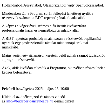
Hollandiából, Ausztriából, Olaszországból vagy Spanyolországból.
Mindezeken túl, a Program során fellépési lehetőség nyílik a
résztvevők számára a BDT repertoárjának előadásaiból.
A képzés elvégeztével, számos diák került kiválasztásra
professzionális hazai és nemzetközi társulatok által.
A BDT repertoár próbafolyamatai során a résztvevők bepillantást
nyernek egy professzionális társulat mindennapi szakmai
munkájába.
Május végén egy gálaműsor keretein belül adnak számot tudásukról
a program résztvevői.
Azok, akik kiválóan teljesítik a Programot, oklevélben részesülnek a
képzés befejeztével.
Felvételi beszélgetés: 2025. május 25. 10:00
Küldd el az önéletrajzod és táncos videód
az
info@budapestdancetheatre.hu
e-mail címre!