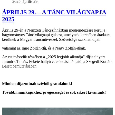
2025. április 29.
ÁPRILIS 29. – A TÁNC VILÁGNAPJA
2025
Április 29-én a Nemzeti Táncszínházban megrendezésre kerül a
hagyományos Tánc világnapi gálaest, amelynek keretében átadásra
kerülnek a Magyar Táncművészek Szövetsége szakmai díjai,
valamint az Imre Zoltán-díj, és a Nagy Zoltán-díjak.
Az est második részében a „2025 legjobb alkotója” díját elnyert
Juronics Tamás: Fekete hattyú c. előadása látható, a Szegedi Kortárs
Balett bemutatásában.
Minden díjazottnak szívből gratulálunk!
További munkájukhoz jó egészséget és sok sikert kívánunk!