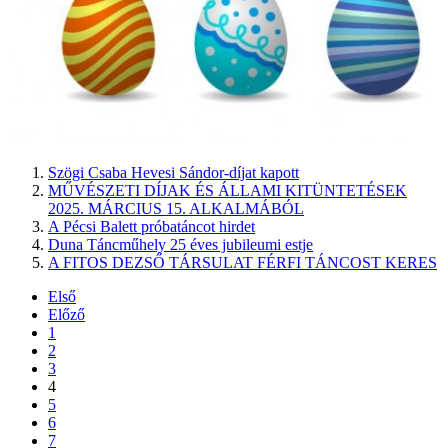
Szögi Csaba Hevesi Sándor-díjat kapott
MŰVÉSZETI DÍJAK ÉS ÁLLAMI KITÜNTETÉSEK
2025. MÁRCIUS 15. ALKALMÁBÓL
A Pécsi Balett próbatáncot hirdet
Duna Táncműhely 25 éves jubileumi estje
A FITOS DEZSŐ TÁRSULAT FÉRFI TÁNCOST KERES
Első
Előző
1
2
3
4
5
6
7