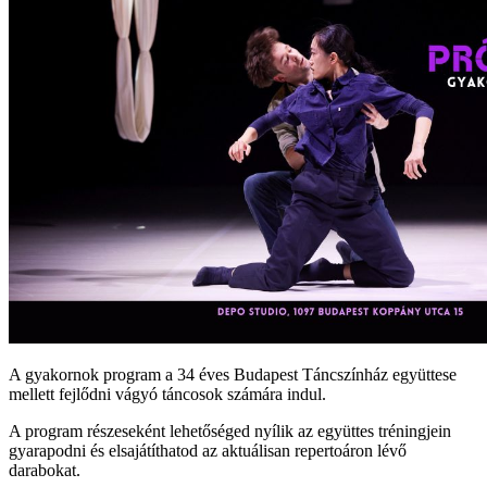
A gyakornok program a 34 éves Budapest Táncszínház együttese
mellett fejlődni vágyó táncosok számára indul.
A program részeseként lehetőséged nyílik az együttes tréningjein
gyarapodni és elsajátíthatod az aktuálisan repertoáron lévő
darabokat.