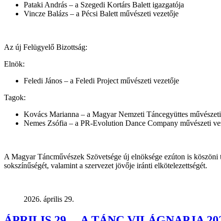
Pataki András – a Szegedi Kortárs Balett igazgatója
Vincze Balázs – a Pécsi Balett művészeti vezetője
Az új Felügyelő Bizottság:
Elnök:
Feledi János – a Feledi Project művészeti vezetője
Tagok:
Kovács Marianna – a Magyar Nemzeti Táncegyüttes művészeti 
Nemes Zsófia – a PR-Evolution Dance Company művészeti ve
A Magyar Táncművészek Szövetsége új elnöksége ezúton is köszöni ta
sokszínűségét, valamint a szervezet jövője iránti elkötelezettségét.
2026. április 29.
ÁPRILIS 29. – A TÁNC VILÁGNAPJA 20