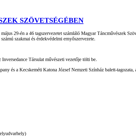
ÉSZEK SZÖVETSÉGÉBEN
6. május 29-én a 46 tagszervezetet számláló Magyar Táncművészek Szö
ő számú szakmai és érdekvédelmi ernyőszervezete.
 Inversedance Társulat művészeti vezetője tölti be.
ny és a Kecskeméti Katona József Nemzeti Színház balett-tagozata, a
elyudvarhely)