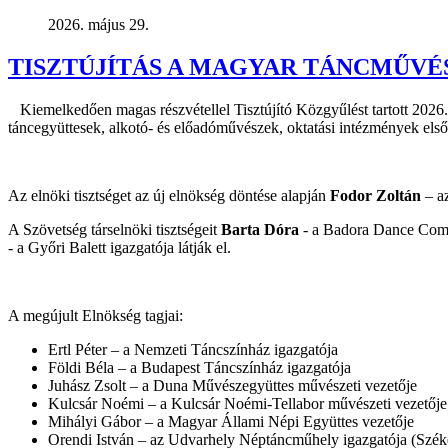
2026. május 29.
TISZTÚJÍTÁS A MAGYAR TÁNCMŰV
Kiemelkedően magas részvétellel Tisztújító Közgyűlést tartott 202
táncegyüttesek, alkotó- és előadóművészek, oktatási intézmények els
Az elnöki tisztséget az új elnökség döntése alapján
Fodor Zoltán
– az
A Szövetség társelnöki tisztségeit
Barta Dóra
- a Badora Dance Compa
- a Győri Balett igazgatója látják el.
A megújult Elnökség tagjai:
Ertl Péter – a Nemzeti Táncszínház igazgatója
Földi Béla – a Budapest Táncszínház igazgatója
Juhász Zsolt – a Duna Művészegyüttes művészeti vezetője
Kulcsár Noémi – a Kulcsár Noémi-Tellabor művészeti vezetője
Mihályi Gábor – a Magyar Állami Népi Együttes vezetője
Orendi István – az Udvarhely Néptáncműhely igazgatója (Szék