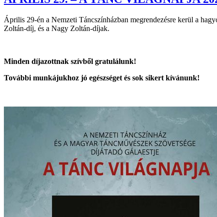
Április 29-én a Nemzeti Táncszínházban megrendezésre kerül a hagy
Zoltán-díj, és a Nagy Zoltán-díjak.
Minden díjazottnak szívből gratulálunk!
További munkájukhoz jó egészséget és sok sikert kívánunk!