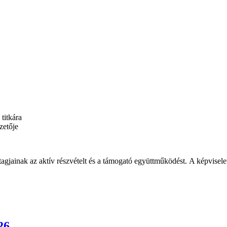
titkára
zetője
gjainak az aktív részvételt és a támogató együttműködést.
A képvisele
26