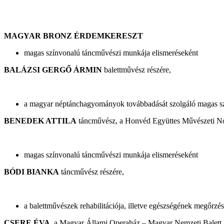
MAGYAR BRONZ ÉRDEMKERESZT
magas színvonalú táncművészi munkája elismeréseként
BALÁZSI GERGŐ ÁRMIN
balettművész részére,
a magyar néptánchagyományok továbbadását szolgáló magas sz
BENEDEK ATTILA
táncművész, a Honvéd Együttes Művészeti Nonpr
magas színvonalú táncművészi munkája elismeréseként
BÓDI BIANKA
táncművész részére,
a balettművészek rehabilitációja, illetve egészségének megőrzé
CSERE ÉVA
,
a Magyar Állami Operaház – Magyar Nemzeti Balett 