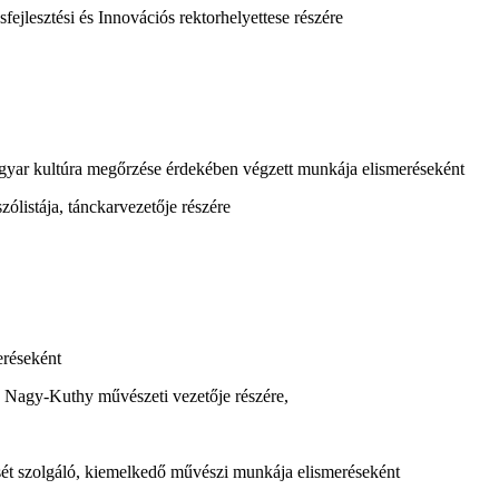
jlesztési és Innovációs rektorhelyettese részére
gyar kultúra megőrzése érdekében végzett munkája elismeréseként
listája, tánckarvezetője részére
eréseként
 Nagy-Kuthy művészeti vezetője részére,
ét szolgáló, kiemelkedő művészi munkája elismeréseként