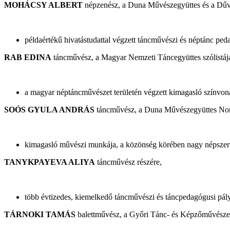
MOHÁCSY ALBERT
népzenész, a Duna Művészegyüttes és a Dűvő
példaértékű hivatástudattal végzett táncművészi és néptánc pe
RAB EDINA
táncművész, a Magyar Nemzeti Táncegyüttes szólistája,
a magyar néptáncművészet területén végzett kimagasló színvon
SOÓS GYULA ANDRÁS
táncművész, a Duna Művészegyüttes Nonpr
kimagasló művészi munkája, a közönség körében nagy népszerű
TANYKPAYEVA ALIYA
táncművész részére,
több évtizedes, kiemelkedő táncművészi és táncpedagógusi pály
TÁRNOKI TAMÁS
balettművész, a Győri Tánc- és Képzőművészet