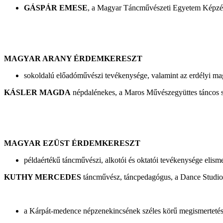
GÁSPÁR EMESE
, a Magyar Táncművészeti Egyetem Képzésfe
MAGYAR ARANY ÉRDEMKERESZT
sokoldalú előadóművészi tevékenysége, valamint az erdélyi ma
KÁSLER MAGDA
népdalénekes, a Maros Művészegyüttes táncos szó
MAGYAR EZÜST ÉRDEMKERESZT
példaértékű táncművészi, alkotói és oktatói tevékenysége elism
KUTHY MERCEDES
táncművész, táncpedagógus, a Dance Studio
a Kárpát-medence népzenekincsének széles körű megismertetés