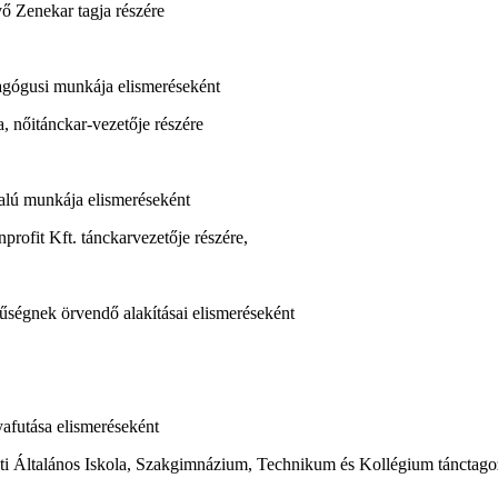
 Zenekar tagja részére
dagógusi munkája elismeréseként
 nőitánckar-vezetője részére
alú munkája elismeréseként
ofit Kft. tánckarvezetője részére,
ségnek örvendő alakításai elismeréseként
afutása elismeréseként
i Általános Iskola, Szakgimnázium, Technikum és Kollégium tánctagoz