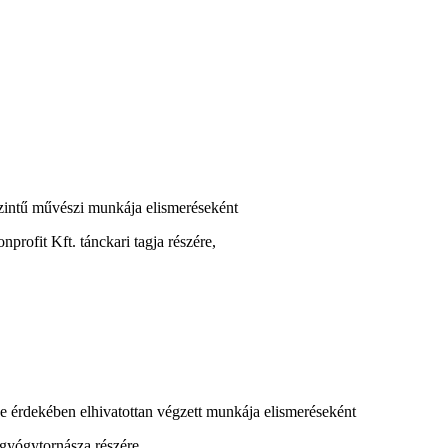
intű művészi munkája elismeréseként
ofit Kft. tánckari tagja részére,
se érdekében elhivatottan végzett munkája elismeréseként
gyógytornásza részére,