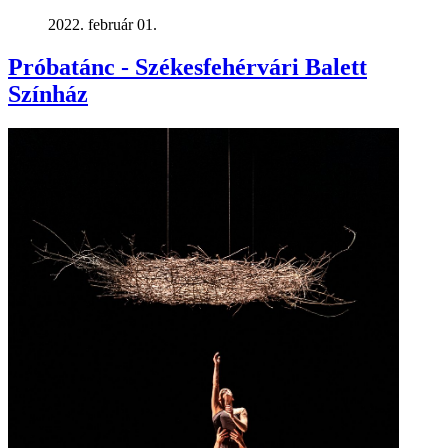
2022. február 01.
Próbatánc - Székesfehérvári Balett
Színház