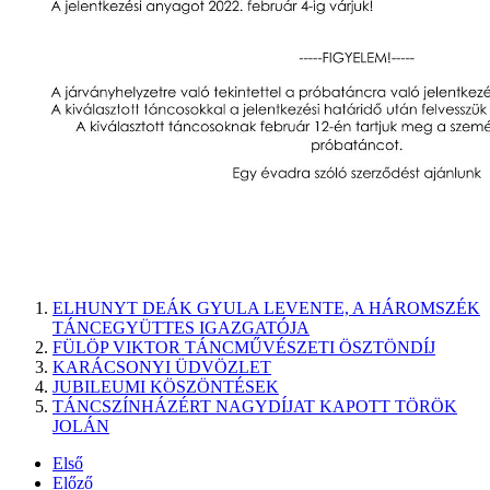
ELHUNYT DEÁK GYULA LEVENTE, A HÁROMSZÉK
TÁNCEGYÜTTES IGAZGATÓJA
FÜLÖP VIKTOR TÁNCMŰVÉSZETI ÖSZTÖNDÍJ
KARÁCSONYI ÜDVÖZLET
JUBILEUMI KÖSZÖNTÉSEK
TÁNCSZÍNHÁZÉRT NAGYDÍJAT KAPOTT TÖRÖK
JOLÁN
Első
Előző