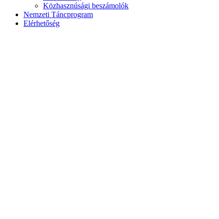
Közhasznúsági beszámolók
Nemzeti Táncprogram
Elérhetőség