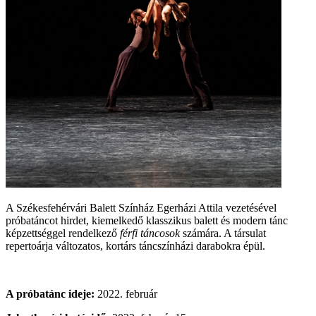
A Székesfehérvári Balett Színház Egerházi Attila vezetésével
próbatáncot hirdet, kiemelkedő klasszikus balett és modern tánc
képzettséggel rendelkező
férfi táncosok
számára. A társulat
repertoárja változatos, kortárs táncszínházi darabokra épül.
A próbatánc ideje:
2022. február