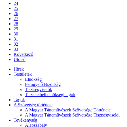
24
25
26
27
28
29
30
31
32
33
Következő
Utolsó
Hírek
Testületek
Elnökség
Felügyelő Bizottság
Tisztségviselők
Tiszteletbeli elnökségi tagok
Tagok
A Szövetség története
A Magyar Táncművészek Szövetsége Története
A Magyar Táncművészek Szövetsége Tisztségviselői
Tevékenység
Alapszabály