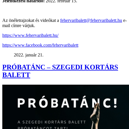
Jelentkezési határidő:
2022. február 15.
Az önéletrajzokat és videókat a
fehervaribalett@fehervaribalett.hu
e-
mail címre várjuk.
https://www.fehervaribalett.hu/
https://www.facebook.com/fehervaribalett
2022. január 21.
PRÓBATÁNC – SZEGEDI KORTÁRS
BALETT