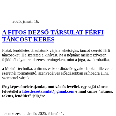
2025. január 16.
A FITOS DEZSŐ TÁRSULAT FÉRFI
TÁNCOST KERES
Fiatal, lendületes társulatunk várja a tehetséges, táncot szerető férfi
táncosokat. Ha szereted a kihívást, ha a néptánc mellett szívesen
fejlődnél olyan rendszeres tréningeken, mint a jóga, az akrobatika,
a Molnár-technika, a ritmus és koordinációs gyakorlatokat, illetve ha
szeretnél formabontó, szenvedélyes előadásokban színpadra állni,
szeretettel várjuk
fényképes önéletrajzodat, motivációs levéllel, egy saját táncos
felvétellel
a
fitosdezsotarsulat@gmail.com
e-mail-címre "ritmus,
taktus, lendület" jeligére
.
Jelentkezési határidő: 2025. február 1.