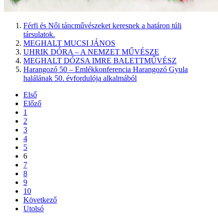
Férfi és Női táncművészeket keresnek a határon túli
társulatok.
MEGHALT MUCSI JÁNOS
UHRIK DÓRA – A NEMZET MŰVÉSZE
MEGHALT DÓZSA IMRE BALETTMŰVÉSZ
Harangozó 50 – Emlékkonferencia Harangozó Gyula
halálának 50. évfordulója alkalmából
Első
Előző
1
2
3
4
5
6
7
8
9
10
Következő
Utolsó