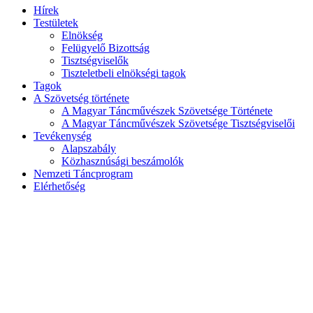
Hírek
Testületek
Elnökség
Felügyelő Bizottság
Tisztségviselők
Tiszteletbeli elnökségi tagok
Tagok
A Szövetség története
A Magyar Táncművészek Szövetsége Története
A Magyar Táncművészek Szövetsége Tisztségviselői
Tevékenység
Alapszabály
Közhasznúsági beszámolók
Nemzeti Táncprogram
Elérhetőség