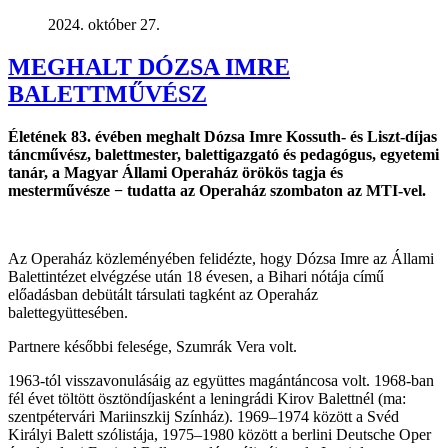
2024. október 27.
MEGHALT DÓZSA IMRE
BALETTMŰVÉSZ
Életének 83. évében meghalt Dózsa Imre Kossuth- és Liszt-díjas
táncművész, balettmester, balettigazgató és pedagógus, egyetemi
tanár, a Magyar Állami Operaház örökös tagja és
mesterművésze − tudatta az Operaház szombaton az MTI-vel.
Az Operaház közleményében felidézte, hogy Dózsa Imre az Állami
Balettintézet elvégzése után 18 évesen, a Bihari nótája című
előadásban debütált társulati tagként az Operaház
balettegyüttesében.
Partnere későbbi felesége, Szumrák Vera volt.
1963-tól visszavonulásáig az együttes magántáncosa volt. 1968-ban
fél évet töltött ösztöndíjasként a leningrádi Kirov Balettnél (ma:
szentpétervári Mariinszkij Színház). 1969–1974 között a Svéd
Királyi Balett szólistája, 1975–1980 között a berlini Deutsche Oper