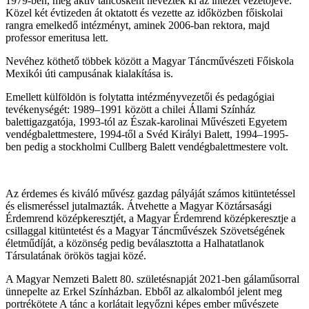
1979-ben, még aktív táncosként nevezték ki az intézet vezetőjévé.
Közel két évtizeden át oktatott és vezette az időközben főiskolai
rangra emelkedő intézményt, aminek 2006-ban rektora, majd
professor emeritusa lett.
Nevéhez köthető többek között a Magyar Táncművészeti Főiskola
Mexikói úti campusának kialakítása is.
Emellett külföldön is folytatta intézményvezetői és pedagógiai
tevékenységét: 1989–1991 között a chilei Állami Színház
balettigazgatója, 1993-tól az Észak-karolinai Művészeti Egyetem
vendégbalettmestere, 1994-től a Svéd Királyi Balett, 1994–1995-
ben pedig a stockholmi Cullberg Balett vendégbalettmestere volt.
Az érdemes és kiváló művész gazdag pályáját számos kitüntetéssel
és elismeréssel jutalmazták. Átvehette a Magyar Köztársasági
Érdemrend középkeresztjét, a Magyar Érdemrend középkeresztje a
csillaggal kitüntetést és a Magyar Táncművészek Szövetségének
életműdíját, a közönség pedig beválasztotta a Halhatatlanok
Társulatának örökös tagjai közé.
A Magyar Nemzeti Balett 80. születésnapját 2021-ben gálaműsorral
ünnepelte az Erkel Színházban. Ebből az alkalomból jelent meg
portrékötete A tánc a korlátait legyőzni képes ember művészete