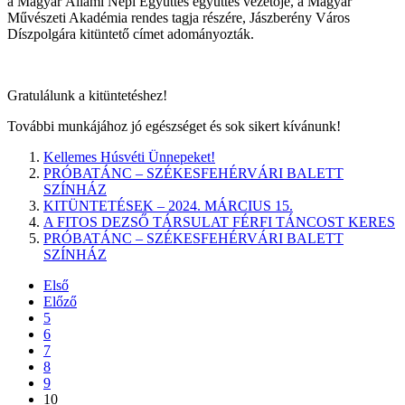
a Magyar Állami Népi Együttes együttes vezetője, a Magyar
Művészeti Akadémia rendes tagja részére, Jászberény Város
Díszpolgára kitüntető címet adományozták.
Gratulálunk a kitüntetéshez!
További munkájához jó egészséget és sok sikert kívánunk!
Kellemes Húsvéti Ünnepeket!
PRÓBATÁNC – SZÉKESFEHÉRVÁRI BALETT
SZÍNHÁZ
KITÜNTETÉSEK – 2024. MÁRCIUS 15.
A FITOS DEZSŐ TÁRSULAT FÉRFI TÁNCOST KERES
PRÓBATÁNC – SZÉKESFEHÉRVÁRI BALETT
SZÍNHÁZ
Első
Előző
5
6
7
8
9
10