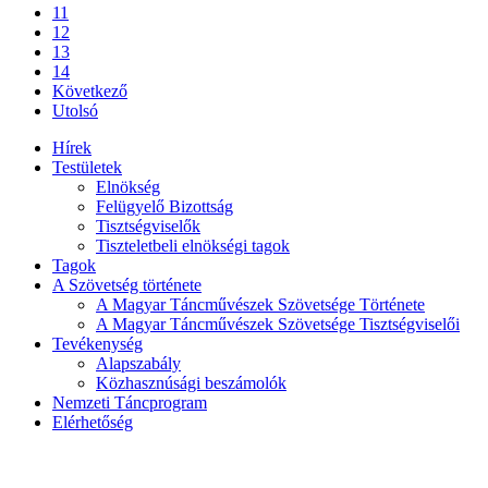
11
12
13
14
Következő
Utolsó
Hírek
Testületek
Elnökség
Felügyelő Bizottság
Tisztségviselők
Tiszteletbeli elnökségi tagok
Tagok
A Szövetség története
A Magyar Táncművészek Szövetsége Története
A Magyar Táncművészek Szövetsége Tisztségviselői
Tevékenység
Alapszabály
Közhasznúsági beszámolók
Nemzeti Táncprogram
Elérhetőség