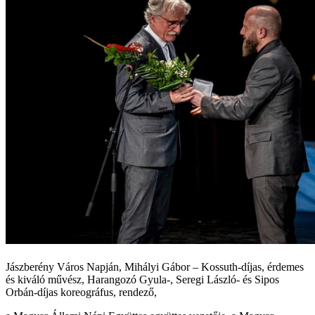
Jászberény Város Napján, Mihályi Gábor – Kossuth-díjas, érdemes
és kiváló művész, Harangozó Gyula-, Seregi László- és Sipos
Orbán-díjas koreográfus, rendező,