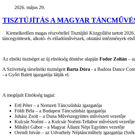
2026. május 29.
TISZTÚJÍTÁS A MAGYAR TÁNCMŰV
Kiemelkedően magas részvétellel Tisztújító Közgyűlést tartott 202
táncegyüttesek, alkotó- és előadóművészek, oktatási intézmények els
Az elnöki tisztséget az új elnökség döntése alapján
Fodor Zoltán
– az
A Szövetség társelnöki tisztségeit
Barta Dóra
- a Badora Dance Compa
- a Győri Balett igazgatója látják el.
A megújult Elnökség tagjai:
Ertl Péter – a Nemzeti Táncszínház igazgatója
Földi Béla – a Budapest Táncszínház igazgatója
Juhász Zsolt – a Duna Művészegyüttes művészeti vezetője
Kulcsár Noémi – a Kulcsár Noémi-Tellabor művészeti vezetője
Mihályi Gábor – a Magyar Állami Népi Együttes vezetője
Orendi István – az Udvarhely Néptáncműhely igazgatója (Szék