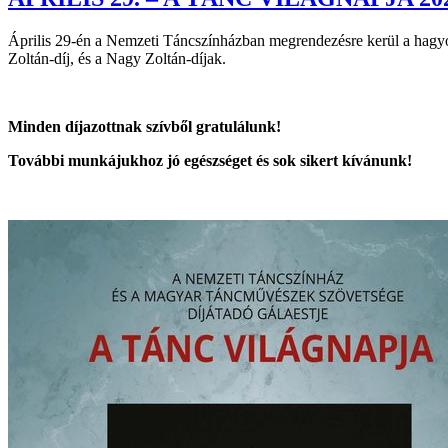
Április 29-én a Nemzeti Táncszínházban megrendezésre kerül a hagy
Zoltán-díj, és a Nagy Zoltán-díjak.
Minden díjazottnak szívből gratulálunk!
További munkájukhoz jó egészséget és sok sikert kívánunk!