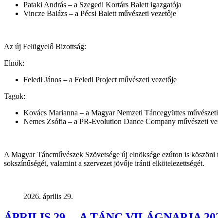
Pataki András – a Szegedi Kortárs Balett igazgatója
Vincze Balázs – a Pécsi Balett művészeti vezetője
Az új Felügyelő Bizottság:
Elnök:
Feledi János – a Feledi Project művészeti vezetője
Tagok:
Kovács Marianna – a Magyar Nemzeti Táncegyüttes művészeti 
Nemes Zsófia – a PR-Evolution Dance Company művészeti ve
A Magyar Táncművészek Szövetsége új elnöksége ezúton is köszöni ta
sokszínűségét, valamint a szervezet jövője iránti elkötelezettségét.
2026. április 29.
ÁPRILIS 29. – A TÁNC VILÁGNAPJA 20