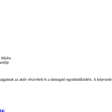
titkára
zetője
gjainak az aktív részvételt és a támogató együttműködést.
A képvisele
26