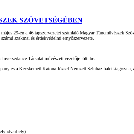
ÉSZEK SZÖVETSÉGÉBEN
6. május 29-én a 46 tagszervezetet számláló Magyar Táncművészek Szö
ő számú szakmai és érdekvédelmi ernyőszervezete.
 Inversedance Társulat művészeti vezetője tölti be.
ny és a Kecskeméti Katona József Nemzeti Színház balett-tagozata, a
elyudvarhely)