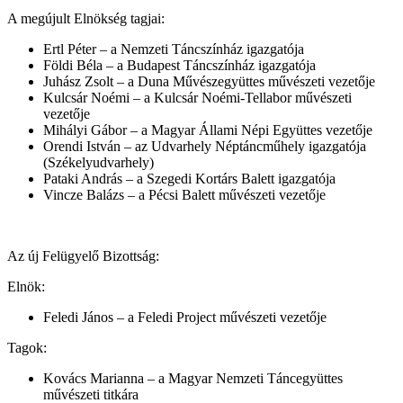
A megújult Elnökség tagjai:
Ertl Péter – a Nemzeti Táncszínház igazgatója
Földi Béla – a Budapest Táncszínház igazgatója
Juhász Zsolt – a Duna Művészegyüttes művészeti vezetője
Kulcsár Noémi – a Kulcsár Noémi-Tellabor művészeti
vezetője
Mihályi Gábor – a Magyar Állami Népi Együttes vezetője
Orendi István – az Udvarhely Néptáncműhely igazgatója
(Székelyudvarhely)
Pataki András – a Szegedi Kortárs Balett igazgatója
Vincze Balázs – a Pécsi Balett művészeti vezetője
Az új Felügyelő Bizottság:
Elnök:
Feledi János – a Feledi Project művészeti vezetője
Tagok:
Kovács Marianna – a Magyar Nemzeti Táncegyüttes
művészeti titkára