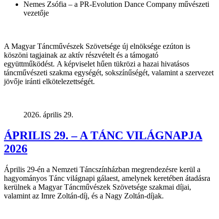
Nemes Zsófia – a PR-Evolution Dance Company művészeti
vezetője
A Magyar Táncművészek Szövetsége új elnöksége ezúton is
köszöni tagjainak az aktív részvételt és a támogató
együttműködést.
A képviselet hűen tükrözi a hazai hivatásos
táncművészeti szakma egységét, sokszínűségét, valamint a szervezet
jövője iránti elkötelezettségét.
2026. április 29.
ÁPRILIS 29. – A TÁNC VILÁGNAPJA
2026
Április 29-én a Nemzeti Táncszínházban megrendezésre kerül a
hagyományos Tánc világnapi gálaest, amelynek keretében átadásra
kerülnek a Magyar Táncművészek Szövetsége szakmai díjai,
valamint az Imre Zoltán-díj, és a Nagy Zoltán-díjak.