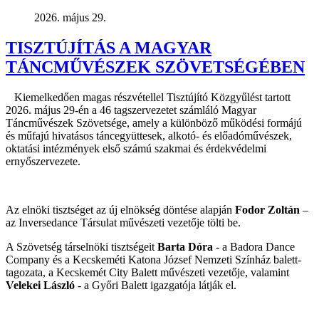
2026. május 29.
TISZTÚJÍTÁS A MAGYAR
TÁNCMŰVÉSZEK SZÖVETSÉGÉBEN
Kiemelkedően magas részvétellel Tisztújító Közgyűlést tartott
2026. május 29-én a 46 tagszervezetet számláló Magyar
Táncművészek Szövetsége, amely a különböző működési formájú
és műfajú hivatásos táncegyüttesek, alkotó- és előadóművészek,
oktatási intézmények első számú szakmai és érdekvédelmi
ernyőszervezete.
Az elnöki tisztséget az új elnökség döntése alapján
Fodor Zoltán
–
az Inversedance Társulat művészeti vezetője tölti be.
A Szövetség társelnöki tisztségeit
Barta Dóra
- a Badora Dance
Company és a Kecskeméti Katona József Nemzeti Színház balett-
tagozata, a Kecskemét City Balett művészeti vezetője, valamint
Velekei László
- a Győri Balett igazgatója látják el.