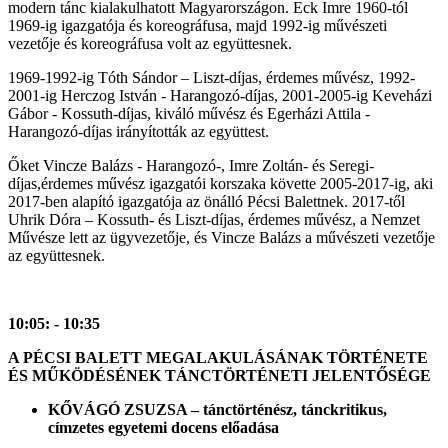
modern tánc kialakulhatott Magyarországon. Eck Imre 1960-tól
1969-ig igazgatója és koreográfusa, majd 1992-ig művészeti
vezetője és koreográfusa volt az együttesnek.
1969-1992-ig Tóth Sándor – Liszt-díjas, érdemes művész, 1992-
2001-ig Herczog István - Harangozó-díjas, 2001-2005-ig Keveházi
Gábor - Kossuth-díjas, kiváló művész és Egerházi Attila -
Harangozó-díjas irányították az együttest.
Őket Vincze Balázs - Harangozó-, Imre Zoltán- és Seregi-
díjas,érdemes művész igazgatói korszaka követte 2005-2017-ig, aki
2017-ben alapító igazgatója az önálló Pécsi Balettnek. 2017-től
Uhrik Dóra – Kossuth- és Liszt-díjas, érdemes művész, a Nemzet
Művésze lett az ügyvezetője, és Vincze Balázs a művészeti vezetője
az együttesnek.
10:05: - 10:35
A PÉCSI BALETT MEGALAKULÁSÁNAK TÖRTÉNETE
ÉS MŰKÖDÉSÉNEK TÁNCTÖRTÉNETI JELENTŐSÉGE
KŐVÁGÓ ZSUZSA – tánctörténész, tánckritikus,
c
ímzetes egyetemi docens előadása