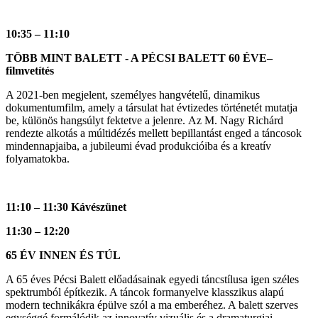
10:35 – 11:10
TÖBB MINT BALETT - A PÉCSI BALETT 60 ÉVE–
filmvetítés
A 2021-ben megjelent, személyes hangvételű, dinamikus
dokumentumfilm, amely a társulat hat évtizedes történetét mutatja
be, különös hangsúlyt fektetve a jelenre. Az M. Nagy Richárd
rendezte alkotás a múltidézés mellett bepillantást enged a táncosok
mindennapjaiba, a jubileumi évad produkcióiba és a kreatív
folyamatokba.
11:10 – 11:30 Kávészünet
11:30 – 12:20
65 ÉV INNEN ÉS TÚL
A 65 éves Pécsi Balett előadásainak egyedi táncstílusa igen széles
spektrumból építkezik. A táncok formanyelve klasszikus alapú
modern technikákra épülve szól a ma emberéhez. A balett szerves
egységgé formálódik az innovatív vizuális és a dramaturgiai