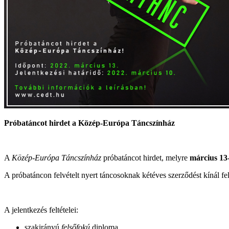
Próbatáncot hirdet a Közép-Európa Táncszínház
A
Közép-Európa Táncszínház
próbatáncot hirdet, melyre
március 13
A próbatáncon felvételt nyert táncosoknak kétéves szerződést kínál fel
A jelentkezés feltételei:
szakirányú
felsőfokú
diploma