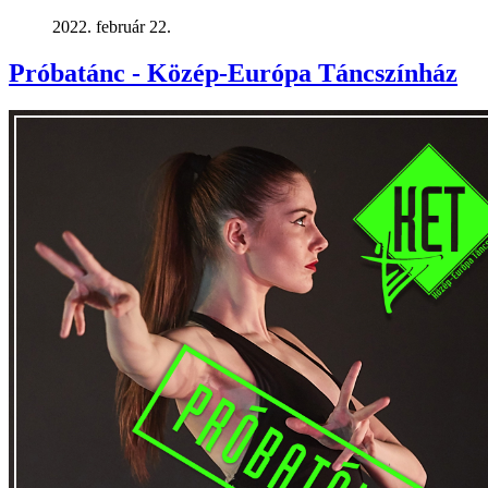
2022. február 22.
Próbatánc - Közép-Európa Táncszínház