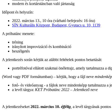
modern és kortárstáncban való jártasság
Időpont és helyszín:
2022. március 13., 10 óra (várható befejezés: 16 óra)
SÍN Kulturális Központ, Budapest, Gyutacs u. 10, 1139
A próbatánc menete:
tréning
irányított improvizáció és kombináció
beszélgetés
A jelentkezés során kérjük az alábbi feltételek pontos betartását:
portréfotóval ellátott szakmai önéletrajz, amely tartalmazza a d
(Word vagy PDF formátumban) – kérjük, hogy a fájl neve
mindenké
fotó- és videóanyag - a fájlok neve mindenképp tartalmazza a j
a levél tárgya:
KET Próbatánc 2022 – Jelentkező neve
A jelentkezéseket
2022. március 10.
éjfélig
,
a levél tárgyának pontos