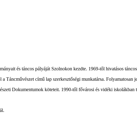
lmányait és táncos pályáját Szolnokon kezdte. 1969-től hivatásos tánc
ől a Táncművészet című lap szerkesztőségi munkatársa. Folyamatosan jel
szeti Dokumentumok köteteit. 1990-től fővárosi és vidéki iskolákban tá
ál.