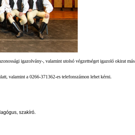
azonossági igazolvány-, valamint utolsó végzettséget igazoló okirat más
latt, valamint a 0266-371362-es telefonszámon lehet kérni.
agógus, szakíró.