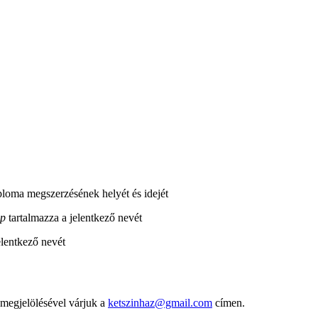
iploma megszerzésének helyét és idejét
pp
tartalmazza a jelentkező nevét
elentkező nevét
 megjelölésével várjuk a
ketszinhaz@gmail.com
címen.