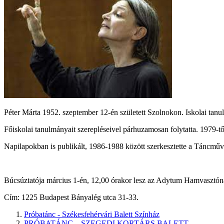
Péter Márta 1952. szeptember 12-én született Szolnokon. Iskolai tanu
Főiskolai tanulmányait szerepléseivel párhuzamosan folytatta. 1979-t
Napilapokban is publikált, 1986-1988 között szerkesztette a Táncművé
Búcsúztatója március 1-én, 12,00 órakor lesz az Adytum Hamvasztón
Cím: 1225 Budapest Bányalég utca 31-33.
Próbatánc - Székesfehérvári Balett Színház
PRÓBATÁNC – SZEGEDI KORTÁRS BALETT