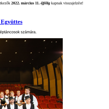
ntkezők
2022. március 11.
éjfélig
kapnak visszajelzést!
 Együttes
 néptáncosok számára.