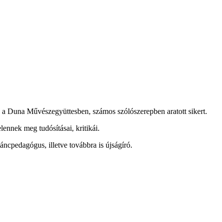
os a Duna Művészegyüttesben, számos szólószerepben aratott sikert.
ennek meg tudósításai, kritikái.
ncpedagógus, illetve továbbra is újságíró.