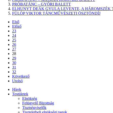
PRÓBATÁNC – GYŐRI BALETT
ELHUNYT DEÁK GYULA LEVENTE, A HÁROMSZÉK 
FÜLÖP VIKTOR TÁNCMŰVÉSZETI ÖSZTÖNDÍJ
Első
Előző
23
24
25
26
27
28
29
30
31
32
Következő
Utolsó
Hírek
Testületek
Elnökség
Felügyelő Bizottság
Tisztségviselők
Tiszteletbeli elnökségi tagok