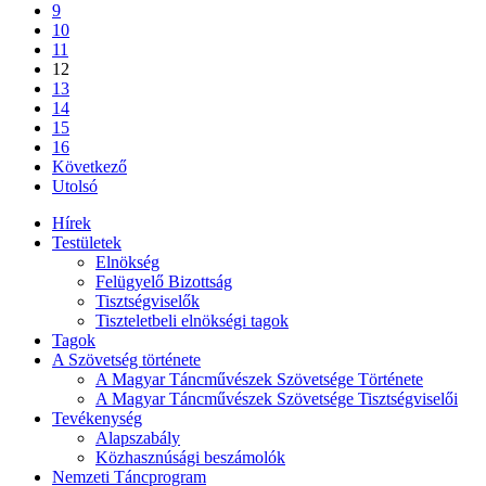
9
10
11
12
13
14
15
16
Következő
Utolsó
Hírek
Testületek
Elnökség
Felügyelő Bizottság
Tisztségviselők
Tiszteletbeli elnökségi tagok
Tagok
A Szövetség története
A Magyar Táncművészek Szövetsége Története
A Magyar Táncművészek Szövetsége Tisztségviselői
Tevékenység
Alapszabály
Közhasznúsági beszámolók
Nemzeti Táncprogram