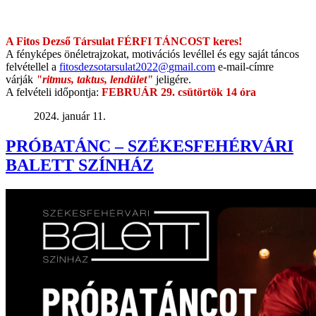
A Fitos Dezső Társulat FÉRFI TÁNCOST keres!
A fényképes önéletrajzokat, motivációs levéllel és egy saját táncos
felvétellel a
fitosdezsotarsulat2022@
gmail.com
e-mail-címre
várják
"ritmus, taktus, lendület"
jeligére.
A felvételi időpontja:
FEBRUÁR 29. csütörtök 14 óra
2024. január 11.
PRÓBATÁNC – SZÉKESFEHÉRVÁRI
BALETT SZÍNHÁZ