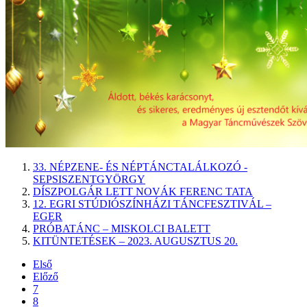
33. NÉPZENE- ÉS NÉPTÁNCTALÁLKOZÓ -
SEPSISZENTGYÖRGY
DÍSZPOLGÁR LETT NOVÁK FERENC TATA
12. EGRI STÚDIÓSZÍNHÁZI TÁNCFESZTIVÁL –
EGER
PRÓBATÁNC – MISKOLCI BALETT
KITÜNTETÉSEK – 2023. AUGUSZTUS 20.
Első
Előző
7
8