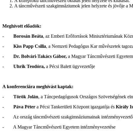
A középfokú táncművészeti oktatás jelen helyzete és kilátásai.
A táncművészeti szakgimnáziumok jelen helyzete és jövője a
Meghívott előadók:
-
Borosán Beáta
, az Emberi Erőforrások Minisztériumának Közn
-
Kiss Papp Csilla
, a Nemzeti Pedagógus Kar művészetek tagoz
-
Dr. Bolvári-Takács Gábor
,
a Magyar Táncművészeti Egyetem 
-
Uhrik Teodóra,
a Pécsi Balett ügyvezetője
A konferenciára meghívást kaptak:
-
Török Jolán
, a Táncpedagógusok Országos Szövetségének el
-
Páva Péter
a Pécsi Tankerületi Központ igazgatója és
Király I
- Az ország táncművészeti szakgimnáziumainak intézményvezetői,
- A Magyar Táncművészeti Egyetem intézményvezetése