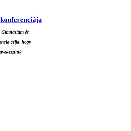
konferenciája
ti Gimnázium és
ncia célja, hogy
igyekezzünk