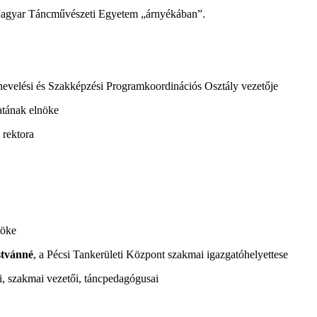
 Magyar Táncművészeti Egyetem „árnyékában”.
evelési és Szakképzési Programkoordinációs Osztály vezetője
atának elnöke
rektora
nöke
stvánné
, a Pécsi Tankerületi Központ szakmai igazgatóhelyettese
 szakmai vezetői, táncpedagógusai