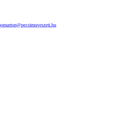
bomarton@pecsimuveszeti.hu