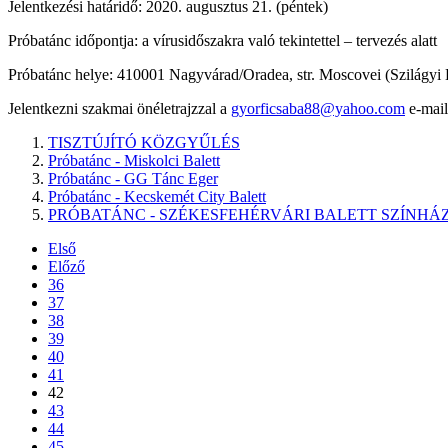
Jelentkezési határidő: 2020. augusztus 21. (péntek)
Próbatánc időpontja: a vírusidőszakra való tekintettel – tervezés alatt
Próbatánc helye: 410001 Nagyvárad/Oradea, str. Moscovei (Szilágyi 
Jelentkezni szakmai önéletrajzzal a
gyorficsaba88@yahoo.com
e-mail
TISZTÚJÍTÓ KÖZGYŰLÉS
Próbatánc - Miskolci Balett
Próbatánc - GG Tánc Eger
Próbatánc - Kecskemét City Balett
PRÓBATÁNC - SZÉKESFEHÉRVÁRI BALETT SZÍNHÁ
Első
Előző
36
37
38
39
40
41
42
43
44
45