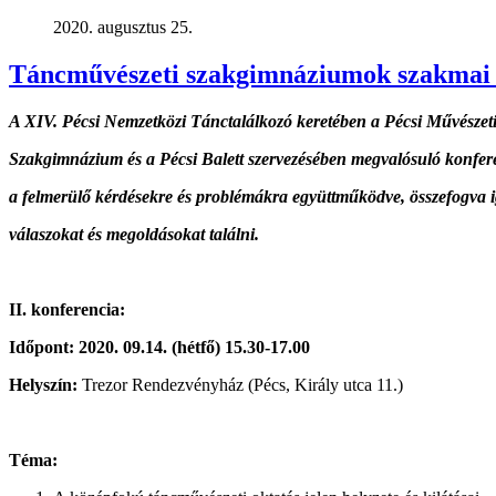
2020. augusztus 25.
Táncművészeti szakgimnáziumok szakmai 
A XIV. Pécsi Nemzetközi Tánctalálkozó keretében a Pécsi Művésze
Szakgimnázium és a Pécsi Balett szervezésében megvalósuló konfere
a felmerülő kérdésekre és problémákra együttműködve, összefogva 
válaszokat és megoldásokat találni.
II.
konferencia:
Időpont: 2020. 09.14.
(hétfő)
15.30-17.00
Helyszín:
Trezor Rendezvényház (Pécs, Király utca 11.)
Téma: