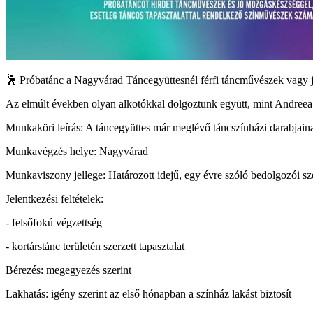
🕺 Próbatánc a Nagyvárad Táncegyüttesnél férfi táncművészek vagy
Az elmúlt években olyan alkotókkal dolgoztunk együtt, mint Andreea 
Munkaköri leírás: A táncegyüttes már meglévő táncszínházi darabjaina
Munkavégzés helye: Nagyvárad
Munkaviszony jellege: Határozott idejű, egy évre szóló bedolgozói sz
Jelentkezési feltételek:
- felsőfokú végzettség
- kortárstánc területén szerzett tapasztalat
Bérezés: megegyezés szerint
Lakhatás: igény szerint az első hónapban a színház lakást biztosít