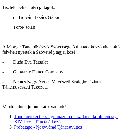
Tiszteletbeli elnökségi tagok:
- dr. Bolvári-Takács Gábor
- Török Jolán
A Magyar Táncművészek Szövetsége 3 új tagot köszönthet, akik
felvételt nyertek a Szövetség tagjai közé:
- Duda Éva Társulat
- Gangaray Dance Company
- Nemes Nagy Ágnes Művészeti Szakgimnázium
Táncművészeti Tagozata
Mindenkinek jó munkát kívánunk!
Táncművészeti szakgimnáziumok szakmai konferenciája
XIV. Pécsi Tánctalálkozó
Próbatánc - Nagyvárad Táncegyüttes