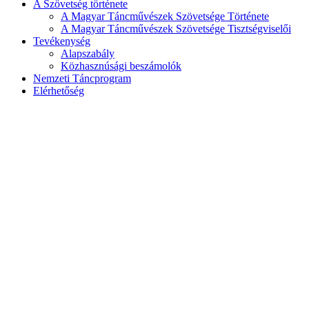
A Szövetség története
A Magyar Táncművészek Szövetsége Története
A Magyar Táncművészek Szövetsége Tisztségviselői
Tevékenység
Alapszabály
Közhasznúsági beszámolók
Nemzeti Táncprogram
Elérhetőség