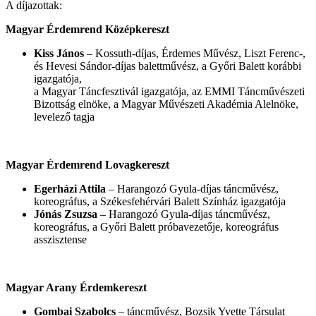
A díjazottak:
Magyar Érdemrend Középkereszt
Kiss János
– Kossuth-díjas, Érdemes Művész, Liszt Ferenc-,
és Hevesi Sándor-díjas balettművész, a Győri Balett korábbi
igazgatója,
a Magyar Táncfesztivál igazgatója, az EMMI Táncművészeti
Bizottság elnöke, a Magyar Művészeti Akadémia Alelnöke,
levelező tagja
Magyar Érdemrend Lovagkereszt
Egerházi Attila
– Harangozó Gyula-díjas táncművész,
koreográfus, a Székesfehérvári Balett Színház igazgatója
Jónás Zsuzsa
– Harangozó Gyula-díjas táncművész,
koreográfus, a Győri Balett próbavezetője, koreográfus
asszisztense
Magyar Arany Érdemkereszt
Gombai Szabolcs
– táncművész, Bozsik Yvette Társulat