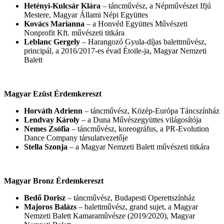
Hetényi-Kulcsár Klára
– táncművész, a Népművészet Ifjú
Mestere, Magyar Állami Népi Együttes
Kovács Marianna
– a Honvéd Együttes Művészeti
Nonprofit Kft. művészeti titkára
Leblanc Gergely
– Harangozó Gyula-díjas balettművész,
principál, a 2016/2017-es évad Étoile-ja, Magyar Nemzeti
Balett
Magyar Ezüst Érdemkereszt
Horváth Adrienn
– táncművész, Közép-Európa Táncszínház
Lendvay Károly
– a Duna Művészegyüttes világosítója
Nemes Zsófia
– táncművész, koreográfus, a PR-Evolution
Dance Company társulatvezetője
Stella Szonja
– a Magyar Nemzeti Balett művészeti titkára
Magyar Bronz Érdemkereszt
Bedő Dorisz
– táncművész, Budapesti Operettszínház
Majoros Balázs
– balettművész, grand sujet, a Magyar
Nemzeti Balett Kamaraművésze (2019/2020), Magyar