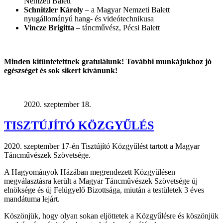
Nemzeti Balett
Schnitzler Károly
– a Magyar Nemzeti Balett
nyugállományú hang- és videótechnikusa
Vincze Brigitta
– táncművész, Pécsi Balett
Minden kitüntetettnek gratulálunk! További munkájukhoz jó
egészséget és sok sikert kívánunk!
2020. szeptember 18.
TISZTÚJÍTÓ KÖZGYŰLÉS
2020. szeptember 17-én Tisztújító Közgyűlést tartott a Magyar
Táncművészek Szövetsége.
A Hagyományok Házában megrendezett Közgyűlésen
megválasztásra került a Magyar Táncművészek Szövetsége új
elnöksége és új Felügyelő Bizottsága, miután a testületek 3 éves
mandátuma lejárt.
Köszönjük, hogy olyan sokan eljöttetek a Közgyűlésre és köszönjük