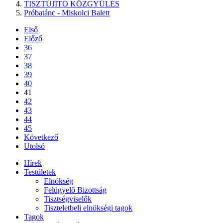
TISZTÚJÍTÓ KÖZGYŰLÉS
Próbatánc - Miskolci Balett
Első
Előző
36
37
38
39
40
41
42
43
44
45
Következő
Utolsó
Hírek
Testületek
Elnökség
Felügyelő Bizottság
Tisztségviselők
Tiszteletbeli elnökségi tagok
Tagok