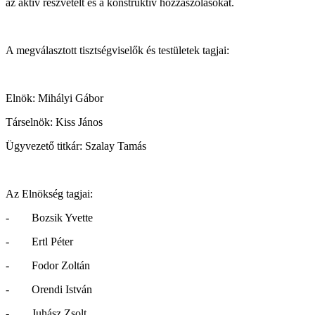
az aktív részvételt és a konstruktív hozzászólásokat.
A megválasztott tisztségviselők és testületek tagjai:
Elnök: Mihályi Gábor
Társelnök: Kiss János
Ügyvezető titkár: Szalay Tamás
Az Elnökség tagjai:
- Bozsik Yvette
- Ertl Péter
- Fodor Zoltán
- Orendi István
- Juhász Zsolt