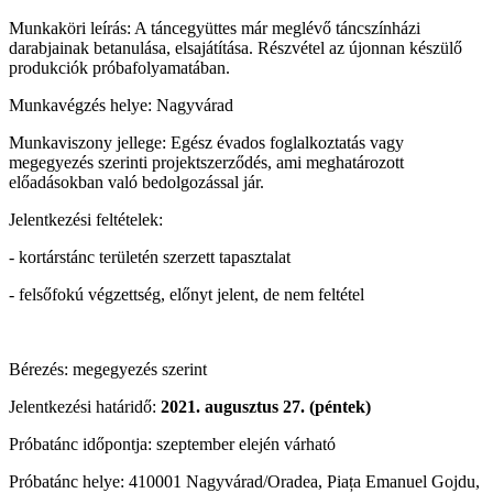
Munkaköri leírás: A táncegyüttes már meglévő táncszínházi
darabjainak betanulása, elsajátítása. Részvétel az újonnan készülő
produkciók próbafolyamatában.
Munkavégzés helye: Nagyvárad
Munkaviszony jellege: Egész évados foglalkoztatás vagy
megegyezés szerinti projektszerződés, ami meghatározott
előadásokban való bedolgozással jár.
Jelentkezési feltételek:
- kortárstánc területén szerzett tapasztalat
- felsőfokú végzettség, előnyt jelent, de nem feltétel
Bérezés: megegyezés szerint
Jelentkezési határidő:
2021. augusztus 27. (péntek)
Próbatánc időpontja: szeptember elején várható
Próbatánc helye: 410001 Nagyvárad/Oradea, Piața Emanuel Gojdu,