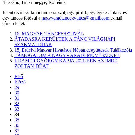
41 szám., Bihar megye, Románia
Jelentkezni szakmai önéletrajzzal, egy profil-,egy egész alakos, és
egy táncos fotóval a
nagyvaradtancegyuttes@gmail.com
e-mail
címen lehet.
16. MAGYAR TÁNCFESZTIVÁL
ÁTADÁSRA KERÜLTEK A TÁNC VILÁGNAPI
SZAKMAI DÍJAK
15. Erdélyi Magyar Hivatásos Néptáncegyüttesek Találkozója
TÁMOGATOM A NAGYVÁRADI MŰVÉSZEKET
KRÁMER GYÖRGY KAPJA 2021-BEN AZ IMRE
ZOLTÁN-DÍJAT
Első
Előző
29
30
31
32
33
34
35
36
37