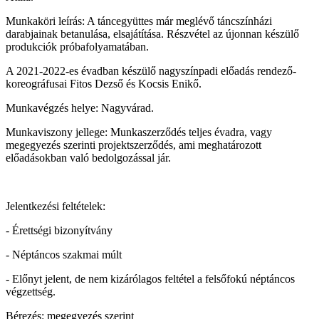
Munkaköri leírás: A táncegyüttes már meglévő táncszínházi
darabjainak betanulása, elsajátítása. Részvétel az újonnan készülő
produkciók próbafolyamatában.
A 2021-2022-es évadban készülő nagyszínpadi előadás rendező-
koreográfusai Fitos Dezső és Kocsis Enikő.
Munkavégzés helye: Nagyvárad.
Munkaviszony jellege: Munkaszerződés teljes évadra, vagy
megegyezés szerinti projektszerződés, ami meghatározott
előadásokban való bedolgozással jár.
Jelentkezési feltételek:
- Érettségi bizonyítvány
- Néptáncos szakmai múlt
- Előnyt jelent, de nem kizárólagos feltétel a felsőfokú néptáncos
végzettség.
Bérezés: megegyezés szerint