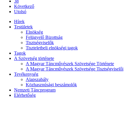
38
Következő
Utolsó
Hírek
Testületek
Elnökség
Felügyelő Bizottság
Tisztségviselők
Tiszteletbeli elnökségi tagok
Tagok
A Szövetség története
A Magyar Táncművészek Szövetsége Története
A Magyar Táncművészek Szövetsége Tisztségviselői
Tevékenység
Alapszabály
Közhasznúsági beszámolók
Nemzeti Táncprogram
Elérhetőség