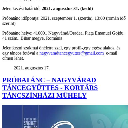
Jelentkezési határidő:
2021. augusztus 31. (kedd)
Próbatánc időpontja: 2021. szeptember 1. (szerda), 13:00 (román idő
szerint)
Próbatánc helye: 410001 Nagyvárad/Oradea, Piața Emanuel Gojdu,
41 szám., Bihar megye, Románia
Jelentkezni szakmai önéletrajzzal, egy profil-,egy egész alakos, és
egy táncos fotóval a
nagyvaradtancegyuttes@gmail.com
e-mail
címen lehet.
2021. augusztus 17.
PRÓBATÁNC – NAGYVÁRAD
TÁNCEGYÜTTES - KORTÁRS
TÁNCSZÍNHÁZI MŰHELY