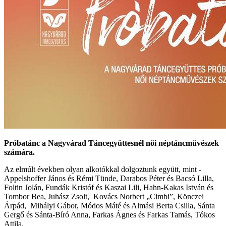
Próbatánc a Nagyvárad Táncegyüttesnél női néptáncművészek
számára.
Az elmúlt években olyan alkotókkal dolgoztunk együtt, mint -
Appelshoffer János és Rémi Tünde, Darabos Péter és Bacsó Lilla,
Foltin Jolán, Fundák Kristóf és Kaszai Lili, Hahn-Kakas István és
Tombor Bea, Juhász Zsolt, Kovács Norbert „Cimbi”, Könczei
Árpád, Mihályi Gábor, Módos Máté és Almási Berta Csilla, Sánta
Gergő és Sánta-Bíró Anna, Farkas Ágnes és Farkas Tamás, Tókos
Attila.